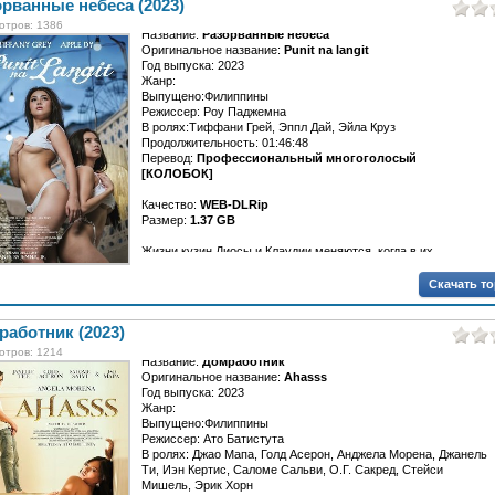
рванные небеса (2023)
отров: 1386
Название:
Разорванные небеса
Оригинальное название:
Punit na langit
Год выпуска: 2023
Жанр:
Выпущено:Филиппины
Режиссер: Роу Паджемна
В ролях:Тиффани Грей, Эппл Дай, Эйла Круз
Продолжительность: 01:46:48
Перевод:
Профессиональный многоголосый
[КОЛОБОК]
Качество:
WEB-DLRip
Размер:
1.37 GB
Жизни кузин Диосы и Клаудии меняются, когда в их...
Скачать т
аботник (2023)
отров: 1214
Название:
Домработник
Оригинальное название:
Ahasss
Год выпуска: 2023
Жанр:
Выпущено:Филиппины
Режиссер: Ато Батистута
В ролях: Джао Мапа, Голд Асерон, Анджела Морена, Джанель
Ти, Иэн Кертис, Саломе Сальви, О.Г. Сакред, Стейси
Мишель, Эрик Хорн