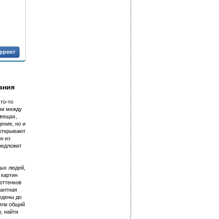
оррент
ания
то-то
зи между
 вещах,
ение, но и
 открывают
н из
редложит
дых людей,
 картин
оттенков
гантная
едены до
зили общий
, найти