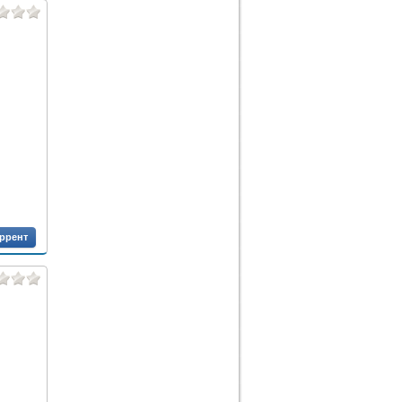
оррент