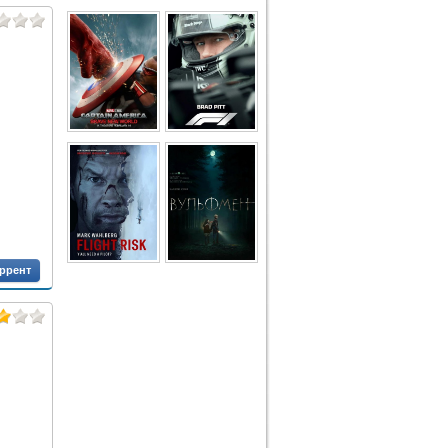
оррент