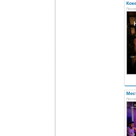
Коке
Просм
Мест
Просм