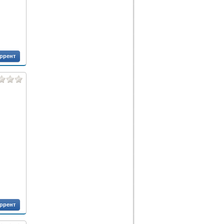
оррент
оррент