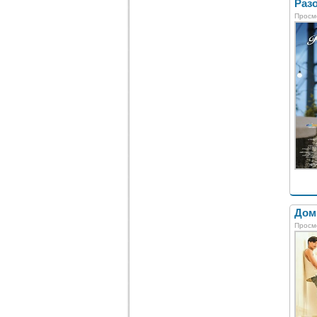
Разо
Просм
Домр
Просм