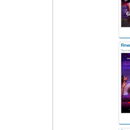
Япи
Просм