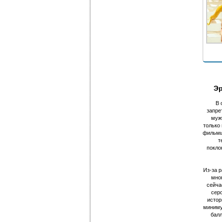
Эр
В 
запре
муж
только 
фильмы
т
покло
Из-за 
мног
сейча
серо
истор
миниму
балл