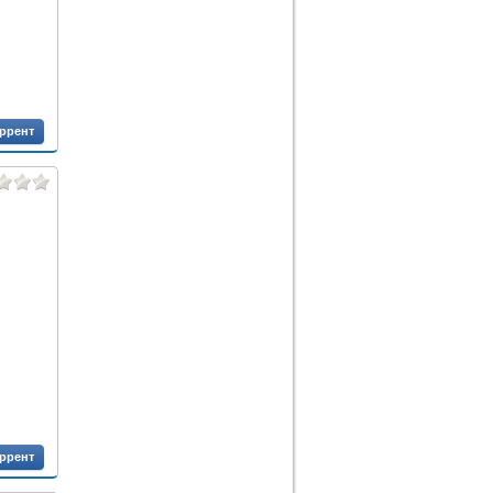
оррент
оррент