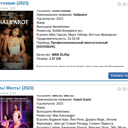
тливая (2023)
отров: 1097
Название:
Кокетливая
Оригинальное название:
Haliparot
Год выпуска: 2023
Жанр:
Выпущено:Филиппины
Режиссер: Бобби Бонифачо мл.
В ролях:Айко Гарсия, Мауи Тейлор, Мэттью Франциско
Продолжительность: 01:52:06
Перевод:
Профессиональный многоголосый
[КОЛОБОК]
Качество:
WEB-DLRip
Размер:
1.37 GB
Когда молодая леди испытывает сексуальное пробуждение,...
Скачать т
ь! Месть! (2023)
отров: 1144
Название:
Месть! Месть!
Оригинальное название:
Ganti-Ganti
Год выпуска: 2023
Жанр:
Выпущено:Филиппины
Режиссер: Мак Алехандро
В ролях:Анджели Канг, Йен Рене, Дурано Марк, Энтони
Фернандес, Шон де Гузман Ричард, Солано Ларисса,
Буэндиа София, Каранданг Ральф, Винсент Луна, Эйя Эйсон,