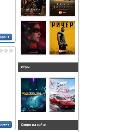
оррент
Игры
оррент
Скоро на сайте