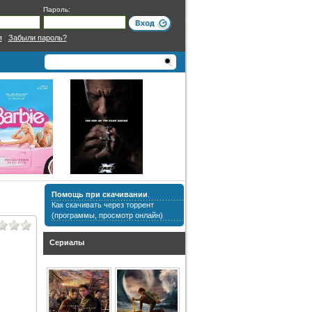
Пароль:
я
|
Забыли пароль?
Помощь при скачивании
.
Как скачивать через торрент
(программы, просмотр онлайн)
Сериалы