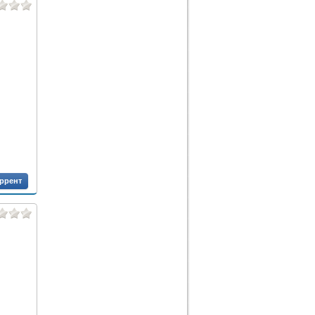
оррент