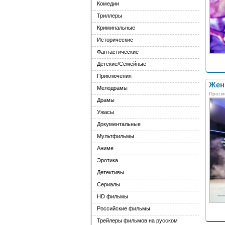
Комедии
Триллеры
Криминальные
Исторические
Фантастические
Детские/Семейные
Приключения
Женщ
Мелодрамы
Просм
Драмы
Ужасы
Документальные
Мультфильмы
Аниме
Эротика
Детективы
Сериалы
HD фильмы
Российские фильмы
Трейлеры фильмов на русском