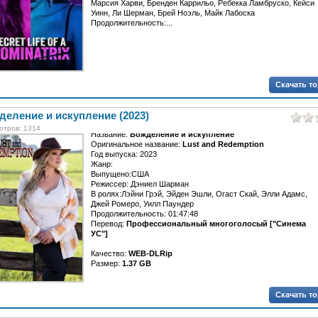
Марсия Харви, Бренден Каррильо, Ребекка Ламбруско, Кейси
Уинн, Ли Шерман, Брей Ноэль, Майк Лабоска
Продолжительность:...
Скачать т
еление и искупление (2023)
отров: 1314
Название:
Вожделение и искупление
Оригинальное название:
Lust and Redemption
Год выпуска: 2023
Жанр:
Выпущено:США
Режиссер: Дэниел Шарман
В ролях:Лэйни Грэй, Эйден Эшли, Огаст Скай, Элли Адамс,
Джей Ромеро, Уилл Паундер
Продолжительность: 01:47:48
Перевод:
Профессиональный многоголосый ["Синема
УС"]
Качество:
WEB-DLRip
Размер:
1.37 GB
После...
Скачать т