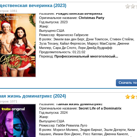
ественская вечеринка (2023)
отров: 1061
Название:
Рождественская вечеринка
Оригинальное название:
Christmas Party
Год выпуска: 2023
Жанр:
Выпущено:США
Режиссер: Франческо Габриэле
В ролях: Эмили ван ден Берг, Дэни Томпсон, Стивен Стейли,
Зуза Техану, Кайал Фергюсон, Маркус МакСорли, Дженни
Миллер, Сара Ди Спото, Лори Джейд Вудрафф
Продолжительность: 01:21:02
Перевод:
Профессиональный многоголосый...
Скачать т
ая жизнь доминатрикс (2024)
отров: 1071
Название:
Тайная жизнь доминатрикс
Оригинальное название:
Secret Life of a Dominatrix
Год выпуска: 2024
Жанр:
Выпущено:США
Режиссер: Габби Ревилла Луго
В ролях: Мэриэл Молино, Эндрю Бирнат, Эшли Догерти, Кили
Кашано, Имани Вон-Джонс, Росс Каплан, Дженна Канелл,