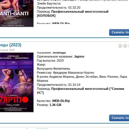
Элейн Баутиста
Продолжительность: 01:32:20
Перевод:
Профессиональный многоголосый
[КОЛОБОК]
Качество:
WEB-DLRip
Размер:
1.36 GB
Скачать т
Четыре жизни переплетаются из-за одной цели - отомстить.
Все становится еще кровавее и хаотичнее, когда все они
понимают, кто является настоящим организатором.
нцы (2023)
отров: 960
Название:
Япинцы
Оригинальное название:
Japino
Год выпуска: 2023
Жанр:
Выпущено:Филиппины
Режиссер: Фредерик Макапагал Кортес
В ролях:Анджела Морена, Дениз Эстебан, Винс Риллон, Лара
Морена
Продолжительность: 01:10:14
Перевод:
Профессиональный многоголосый ["Синема
УС"]
Качество:
WEB-DLRip
Размер:
1.36 GB
Две молодые танцовщицы с Филиппин...
Скачать т