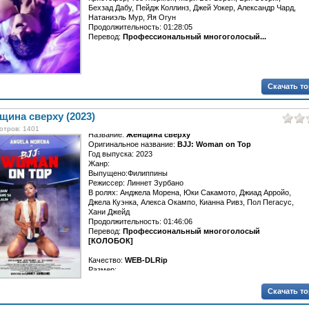
Бехзад Дабу, Пейдж Коллинз, Джей Уокер, Александр Чард,
Натаниэль Мур, Яя Огун
Продолжительность: 01:28:05
Перевод:
Профессиональный многоголосый...
Скачать т
ина сверху (2023)
отров: 1401
Название:
Женщина сверху
Оригинальное название:
BJJ: Woman on Top
Год выпуска: 2023
Жанр:
Выпущено:Филиппины
Режиссер: Линнет Зурбано
В ролях: Анджела Морена, Юки Сакамото, Джиад Арройо,
Джела Куэнка, Алекса Окампо, Кианна Ривз, Пол Пегасус,
Хани Джейд
Продолжительность: 01:46:06
Перевод:
Профессиональный многоголосый
[КОЛОБОК]
Качество:
WEB-DLRip
Размер:...
Скачать т