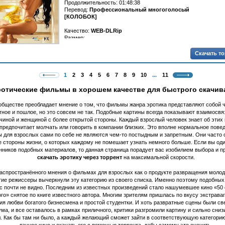
Продолжительность: 01:48:38
Перевод:
Профессиональный многоголосый
[КОЛОБОК]
Качество:
WEB-DLRip
Размер:...
Скачать т
1
2
3
4
5
6
7
8
9
10
...
11
отические фильмы в хорошем качестве для быстрого скачив
обществе преобладает мнение о том, что фильмы жанра эротика представляют собой ч
тное и пошлое, но это совсем не так. Подобные картины всегда показывают взаимосвя
чиной и женщиной с более открытой стороны. Каждый взрослый человек знает об этих
предпочитает молчать или говорить в компании близких. Это вполне нормальное повед
 для взрослых сами по себе не являются чем-то постыдным и запретным. Они часто
е стороны жизни, о которых каждому не помешает узнать немного больше. Если вы оди
нников подобных материалов, то данная страница порадует вас изобилием выбора и п
скачать эротику через торрент
на максимальной скорости.
распространённого мнения о фильмах для взрослых как о продукте развращения моло
ие режиссеры вычеркнули эту категорию из своего списка. Именно поэтому подобных
с почти не видно. Последним из известных произведений стало нашумевшее кино «50 
го» снятое по книге известного автора. Многим зрителям пришлась по вкусу экстрава
ия любви богатого бизнесмена и простой студентки. И хоть развратные сцены были св
ма, и все оставалось в рамках приличного, критики разгромили картину и сильно сни
. Как бы там ни было, а каждый желающий сможет зайти в соответствующую категорию
данное кино и скачать его с помощью торрента, дабы самому это оценить.