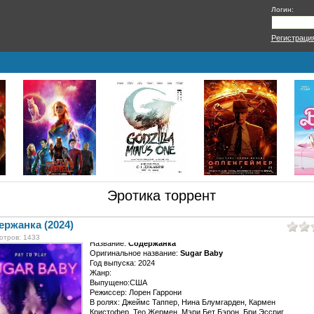
Логин:
Регистраци
Эротика торрент
ржанка (2024)
отров: 1433
Название:
Содержанка
Оригинальное название:
Sugar Baby
Год выпуска: 2024
Жанр:
Выпущено:США
Режиссер: Лорен Гаррони
В ролях: Джеймс Таппер, Нина Блумгарден, Кармен
Кристофер, Тео Жермен, Мэри Бет Бэрон, Бри Эссриг,