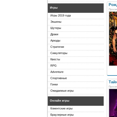
Рожд
Игры
Просм
Игры 2019 года
Экшены
Шутеры
Драки
Аркады
Стратегии
Симуляторы
Квесты
RPG
Adventure
Спортивные
Тайн
Гонки
Просм
Ожидаемые игры
Онлайн игры
Клиентские игры
Браузерные игры