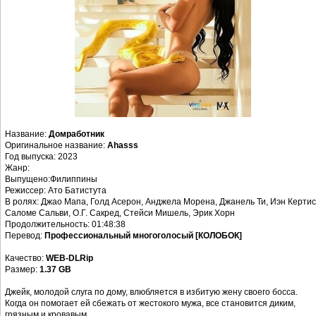
Название:
Домработник
Оригинальное название:
Ahasss
Год выпуска: 2023
Жанр:
Выпущено:Филиппины
Режиссер: Ато Батистута
В ролях: Джао Мапа, Голд Асерон, Анджела Морена, Джанель Ти, Иэн Кертис
Саломе Сальви, О.Г. Сакред, Стейси Мишель, Эрик Хорн
Продолжительность: 01:48:38
Перевод:
Профессиональный многоголосый [КОЛОБОК]
Качество:
WEB-DLRip
Размер:
1.37 GB
Джейк, молодой слуга по дому, влюбляется в избитую жену своего босса.
Когда он помогает ей сбежать от жестокого мужа, все становится диким,
грязным и кровавым.