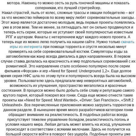
мотора. Наконец-то можно сесть за руль гоночной машины и показать
соперникам, кто лучший стритрейсер.
Накал страстей, пыль от колес, сложные трассы и овации победителю – вот
за что множество геймеров по всему миру любят соревновательные заезды.
Этот жанр является достаточно молодым, ведь первые проекты появлялись
уже в этом веке. Тем не менее, за пятнадцать лет он сильно продвинулся и
теперь есть серии, которые не уступают своей популярностью известным
РПГ и шутерам. Фанаты с нетерпением ждут каждого нового проекта. А
теперь еще их можно легко получить на нашем сайте. Нужно только
скачать
игры из интернета
при помощи торрента и спустя несколько минут
примерять на себе соревновательный костюм. Симуляторы езды за
автомобилем как жанр всегда двигались в двух направлениях. В первом
случае ставка делалась на красочность и мир подпольных соревнований с их
романтикой. Это направление стало особенно популярно после серии
фильмов «Форсаж» и игр «Need for Speed: Underground 1,2». Еще долгое
время серия НФС шла по этому пути и популярность всегда была на высоком
уровне. Пользователю здесь предлагали мир невероятных автомобилей,
возможность их улучшения, пространство мегаполиса и красочные
состязания. В процессе можно было добыть себе славу и репутацию самого
крутого парня, который покорил все гонки. Сюда еще можно отнести такие
проекты как «Need for Speed: Most Wanted», «Driver: San Francisco», «Shift 2
Unleashed». Все перечисленные приложения можно загрузить торрентом в
данном разделе. В нынешнее время много разработчиков категории гонки
обращает внимание на реалистичность. В подобных работах всегда
присутствует тяжелее управление болидом, реалистичность погонь и
условия нашего мира. Любая деталь может влиять на исход, улучшения
происходят в соответствии с всякими мелочами. Здесь не получится на
большой скорости войти в поворот без ущерба. Подобные проекты уже