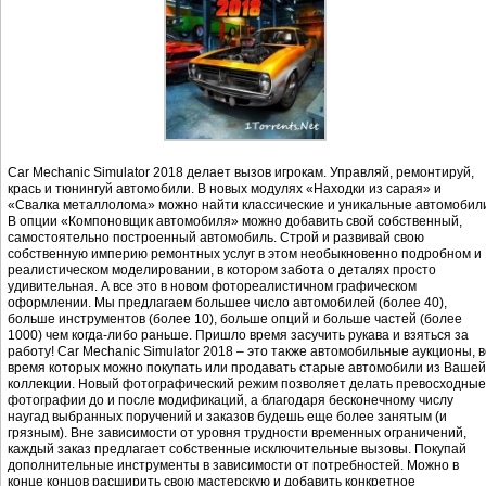
Car Mechanic Simulator 2018 делает вызов игрокам. Управляй, ремонтируй,
крась и тюнингуй автомобили. В новых модулях «Находки из сарая» и
«Свалка металлолома» можно найти классические и уникальные автомобил
В опции «Компоновщик автомобиля» можно добавить свой собственный,
самостоятельно построенный автомобиль. Строй и развивай свою
собственную империю ремонтных услуг в этом необыкновенно подробном и
реалистическом моделировании, в котором забота о деталях просто
удивительная. А все это в новом фотореалистичном графическом
оформлении. Мы предлагаем большее число автомобилей (более 40),
больше инструментов (более 10), больше опций и больше частей (более
1000) чем когда-либо раньше. Пришло время засучить рукава и взяться за
работу! Car Mechanic Simulator 2018 – это также автомобильные аукционы, в
время которых можно покупать или продавать старые автомобили из Вашей
коллекции. Новый фотографический режим позволяет делать превосходные
фотографии до и после модификаций, а благодаря бесконечному числу
наугад выбранных поручений и заказов будешь еще более занятым (и
грязным). Вне зависимости от уровня трудности временных ограничений,
каждый заказ предлагает собственные исключительные вызовы. Покупай
дополнительные инструменты в зависимости от потребностей. Можно в
конце концов расширить свою мастерскую и добавить конкретное