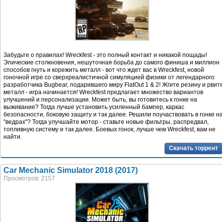
Забудьте о правилах! Wreckfest - это полный контакт и никакой пощады!
Эпические столкновения, нешуточная борьба до самого финиша и миллион
способов гнуть и корежить металл - вот что ждет вас в Wreckfest, новой
гоночной игре со сверхреалистичной симуляцией физики от легендарного
разработчика Bugbear, подарившего миру FlatOut 1 & 2! Жгите резину и рвит
металл - игра начинается! Wreckfest предлагает множество вариантов
улучшений и персонализации. Может быть, вы готовитесь к гонке на
выживание? Тогда лучше установить усиленный бампер, каркас
безопасности, боковую защиту и так далее. Решили поучаствовать в гонке н
"ведрах"? Тогда улучшайте мотор - ставьте новые фильтры, распредвал,
топливную систему и так далее. Боевых гонок, лучше чем Wreckfest, вам не
найти.
Скачать торрент
Car Mechanic Simulator 2018 (2017)
Просмотров: 2157