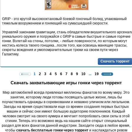
GRIP - это крутой высокооктановый боевой гоночный болид, упакованный
тяжелым вооружением и гоняющий на сумасшедшей скорости.
Управляй законами гравитации, стань обладателем внушительного арсенал
уникального оружия и погружайся с GRIP в самые быстрые и самые горячие
гонки. Взлетай на стены, потолки, - любые поверхности, по которым могут
нестись колеса твоего гонщика...после того, как освоишь манящие трассы,
секреты вождения и умопомрачительные трюки на своем пути через
Галактику.
Скачать торрент
1
2
3
4
5
6
7
8
9
10
...
19
Скачать захватывающие игры гонки через торрент
Мир автомобилей всегда привлекал миллионы фанатов по всему миру. Это
занятие, которому люди готовы посвящать целые жизни, лишь бы
поучаствовать однажды в соревновании и неважно уличном или легальном.
Заезды на время существовали еще со времен создания первых быстрых
машин и сейчас они имеют большую аудиторию поклонников. Каждый
человек смотрит на своего кумира и мечтает попробовать свои силы в этой
стихии. Теперь это возможно ведь на нашем сайте открыт специальный
раздел для всех фанатов данной индустрии. Заходите сюда в любое время,
чтобы
скачать бесплатные гонки через торрент
и наслаждаться ревом