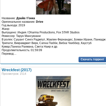
Название:
Драйв / Гонка
Оригинальное название:
Drive
Год выхода: 2019
Жанр:
Выпущено: Индия / Dharma Productions, Fox STAR Studios
Режиссер: Тарун Мансукхани
В ролях: Сушант Сингх Раджпут, Жаклин Фернандес, Боман Ирани, Панкадж
Трипати, Викрамджит Вирк, Сапна Пабби, Вибха Чхиббер, Каустуб
Кумар,Паниза Рахмана, Света Наир и др.
Продолжительность: 01:59:09
Перевод:...
Скачать торрент
Wreckfest (2017)
Просмотров: 1514