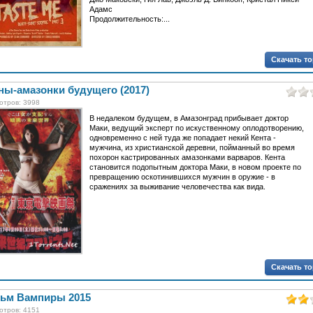
Адамс
Продолжительность:...
Скачать т
ны-амазонки будущего (2017)
отров: 3998
В недалеком будущем, в Амазонград прибывает доктор
Маки, ведущий эксперт по искуственному оплодотворению,
одновременно с ней туда же попадает некий Кента -
мужчина, из христианской деревни, пойманный во время
похорон кастрированных амазонками варваров. Кента
становится подопытным доктора Маки, в новом проекте по
превращению оскотинившихся мужчин в оружие - в
сражениях за выживание человечества как вида.
Скачать т
ьм Вампиры 2015
отров: 4151