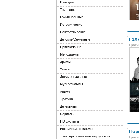
Комедии
Триллеры
Криминальные
Исторические
Фантастические
Голы
Детские/Семейные
Просм
Приключения
Мелодрамы
Драмы
Ужасы
Документальные
Мультфильмы
Аниме
Эротика
Детективы
Сериалы
HD фильмы
Российские фильмы
Порн
Трейлеры фильмов на русском
Просм