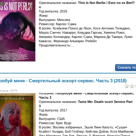
Оригинальное название:
This Is Not Berlin / Esto no es Berl?
n
Год выпуска: 2019
Жанр:
Выпущено: Мексика
Режиссер: Карлос Сама
В ролях: Ксабьяни Понсе де Леон, Хосе Антонио Толедано,
Мауро Санчес Наварро, Клаудиа Гарсиа, Химена Ромо,
Америко Холландер, Карлос Сама, Марина Де Тавира, Луми
Кавасос, Фернандо Альварес Ребейл
Продолжительность:...
Скачать т
обуй меня - Смертельный эскорт-сервис. Часть 3 (2018)
отров: 2076
Название:
Попробуй меня - Смертельный эскорт-сервис.
Часть 3
Оригинальное название:
Taste Me: Death-scort Service Part
3
Год выпуска: 2017
Жанр:
Выпущено: США
Режиссер: Крис Вудс
В ролях: Восемь избранных, Эшли Линн Капуто, «Суши»
Ксайетт Холдер, Боб Глэйзер, Кейтлин Дэйли, Кэти МакКинли,
Джо Маковски, Гия Лав, Джоэль Д. Винкооп, Кристал Пикси