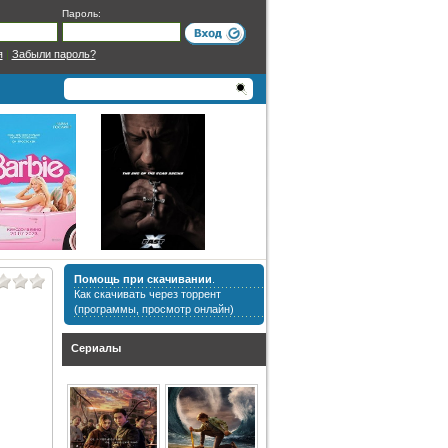
Пароль:
я
|
Забыли пароль?
Помощь при скачивании
.
Как скачивать через торрент
(программы, просмотр онлайн)
Сериалы