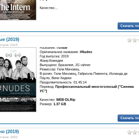
Качество:...
Скачать т
е (2019)
отров: 2415
Название:
Голые
Оригинальное название:
#Nudes
Год выпуска: 2019
Жанр:Комедия
Выпущено: Бразилия, JG rahner
Режиссер: Гили Мачовец
В ролях: Гили Мачовец, Габриэла Пимента, Иоланда де
Пауло, Вини Хидеки
Продолжительность: 01:45:14
Перевод:
Профессиональный многоголосый ["Синема
УС"]
Качество:
WEB-DLRip
Размер:
1.37 GB
У Маизы и Лео проблемы в отношениях. Когда они начинают
общаться с Аделией и Эйтор всё становится еще хуже, эта
Скачать т
дружба полностью меняет их жизнь и отношения.
о (2019)
отров: 2452