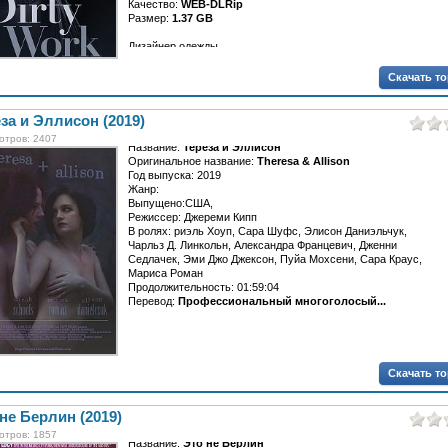
Качество:
WEB-DLRip
Размер:
1.37 GB
Дизайнер одежды...
Скачать т
за и Эллисон (2019)
отров: 2407
Название:
Тереза и Эллисон
Оригинальное название:
Theresa & Allison
Год выпуска: 2019
Жанр:
Выпущено:США,
Режиссер: Джереми Кипп
В ролях: риэль Хоуп, Сара Шуфс, Элисон Даниэльчук,
Чарльз Д. Линкольн, Александра Францевич, Дженни
Седлачек, Эми Джо Джексон, Пуйа Мохсени, Сара Краус,
Мариса Роман
Продолжительность: 01:59:04
Перевод:
Профессиональный многоголосый...
Скачать т
не Берлин (2019)
отров: 1857
Название:
Это не Берлин