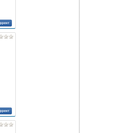
оррент
оррент