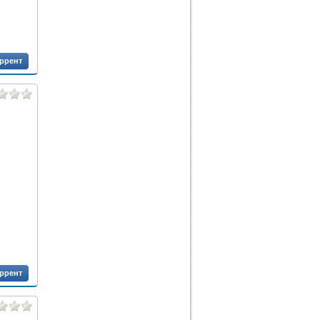
оррент
оррент