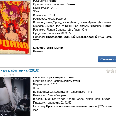
Название:
Порно
Оригинальное название:
Porno
Год выпуска: 2019
Жанр:
Выпущено: США
Режиссер: Кеола Расела
В ролях:Дэвид Эрроу, Ивэн Дэйвс, Блейк Френч, Джиллиан
Мюллер, Эмбер Пол, Кэтлин Пирс, Уильям Филлипс, Питер
Резников, Ларри Саперштейн, Гленн Стотт
Продолжительность: 01:39:58
Перевод:
Профессиональный многоголосый ["Синема
УС"]
Качество:
WEB-DLRip
Размер:...
Скачать т
ная работенка (2018)
отров: 2979
Название:
Грязная работенка
Оригинальное название:
Dirty Work
Год выпуска: 2018
Жанр:
Выпущено:Великобритания, ChampDog Films
Режиссер: Луиса Уоррен
В ролях: Кили Кэт Уэллс, Клодин-Хелен Амор, Марк Озалл
Продолжительность:01:41:52
Перевод:
Профессиональный многоголосый ["Синема
УС"]