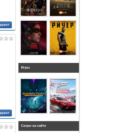
оррент
Игры
оррент
Скоро на сайте