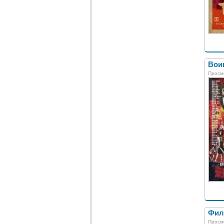
Вои
Просм
Фил
Просм