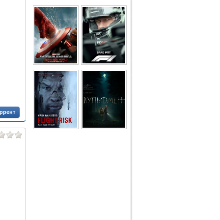
оррент