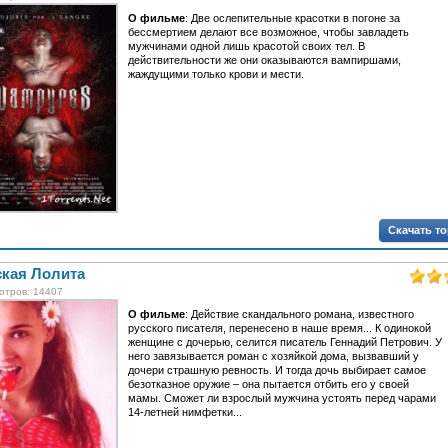
О фильме
: Две ослепительные красотки в погоне за
бессмертием делают все возможное, чтобы завладеть
мужчинами одной лишь красотой своих тел. В
действительности же они оказываются вампиршами,
жаждущими только крови и мести.
Скачать т
ская Лолита
отров: 14407
О фильме
: Действие скандального романа, известного
русского писателя, перенесено в наше время... К одинокой
женщине с дочерью, селится писатель Геннадий Петрович. У
него завязывается роман с хозяйкой дома, вызвавший у
дочери страшную ревность. И тогда дочь выбирает самое
безотказное оружие – она пытается отбить его у своей
мамы. Сможет ли взрослый мужчина устоять перед чарами
14-летней нимфетки...