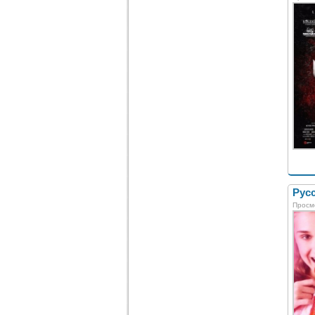
Рус
Просм