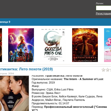
Логин:
Регистраци
аница 9
тикантка: Лето похоти (2019)
отров: 3094
Название:
Практикантка: Лето похоти
Оригинальное название:
The Intern - A Summer of Lust
Год выпуска: 2019
Жанр:
Выпущено: США, Erika Lust Films
Режиссер: Эрика Люст
В ролях:Бишоп Блэк, Кейси Калверт, Кали Судхра, Лена
Андерсон, Майкл Вегас, Паулита Паппель
Продолжительность: 01:14:07
Перевод:
Профессиональный многоголосый ["Синема
УС"]