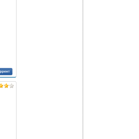
оррент