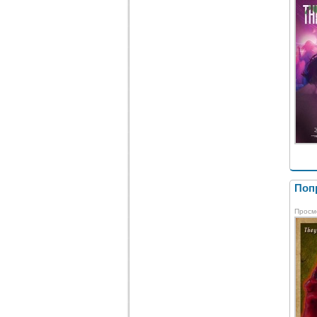
Попр
Просм