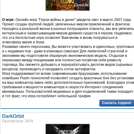
О игре:
Онлайн игра "Герои войны и денег" увидела свет в марте 2007 года.
Проект создан группой людей, увлеченных миром приключений и фэнтези.
Находясь в реальной жизни в разных полушариях планеты, мы все увлечен
интересным и захватывающим миром древних существ и героев. Надеемся,
что эта бесплатная игра позволит Вам вновь и вновь погружаться в
атмосферу магии и боев.
Развивая своего персонажа, Вы можете участвовать в одиночных, групповых
а с недавних пор - даже в клановых схватках! Для любителей стратегий и
экономики мы подготовили обширную экономическую модель. Отдыхая в
перерывах между поединками или полностью посвятив себя ремеслу
торговца, Вы сможете добывать и перерабатывать десятки видов сырьевых
ресурсов, производить и продавать сотни артефактов.
Игра поддерживается всеми современными браузерами, использование
новейших Flash-технологий позволяет создать красочные бои без установки
на ваш компьютер каких-либо дополнительных приложений. Благодаря этом
требования к мощности компьютера и скорости Интернет-соединения
минимальны. Пользователей модемных и gprs-подключений также порадует
и тот факт, что игра потребляет небольшой трафик.
Скачать торрент
DarkOrbit
Просмотров: 2878