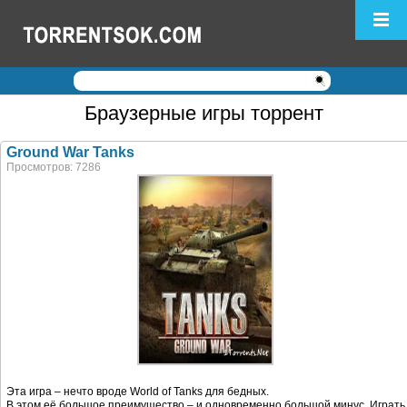
Логин:
Пароль:
Браузерные игры торрент
Регистрация
|
Забыли пароль?
Ground War Tanks
Просмотров: 7286
Эта игра – нечто вроде World of Tanks для бедных.
В этом её большое преимущество – и одновременно большой минус. Играть