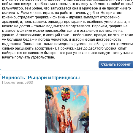
неё можно везде – требования таковы, что вытянуть её может любой стары
калькулятор, тем более, что запускается она в браузере и не просит ничего
скачивать. Если хочешь играть на работе – очень удобно. Но при этом,
конечно, страдают графика и физика – игрушка выглядит откровенно
аркадной, и, попытавшись однажды протаранить особенно умного врага, я
ничего не достиг – только под выстрел подставился. Впрочем, графика не
главное, к физике можно приспособиться, а в остальном всё вполне на
уровне. И танков много, и локаций тоже – небольшие, правда, но это не така
уж большая беда – и погода меняется, и историческая достоверность
выдержана. Танки пока только немецкие и русские, но обещают со временем
сильно расширить ассортимент. Прокачка идет до десятого уровня, опыт
набирается не слишком быстро – как раз успеваешь как следует втянуться и
начать получать удовольствие.
Скачать торрент
Верность: Рыцари и Принцессы
Просмотров: 5963