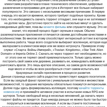
Несмотря на то, что подобный стиль развлечений сильно уступает
клиентским разработкам в плане технического обеспечения, цифровые
развлечения в программах для доступа в Интернет все больше набирают
популярности. Это связано с несколькими весомыми причинами. В первую
очередь это касается времени, которого требуют подобные проекты. Кроме
того, что необходимость скачать торрент отпадает, они еще и не затягивают
на долгие часы. Достаточно просто зайти на несколько минут и сделать
ежедневные действия, пока вы
качаете фильмы
или слушаете музыку. Это не
значит, что игровой процесс будет скучным и серым. Обычно
развлекательные приложения отличаются своими достойными качествами и
особенностями. Во многом этому способствует интересный сеттинг в котором
выполнена работа. Чаще всего создатели выбирают вселенную, которая еще
малоразвита в клиентском мире или же вовсе нетронута. Примером этому
служат «Спарта: Войны Империй», «Travian: Kingdoms», «Star Trek: Alien
Domain» и Imperia Online 2. Скачать их через торрент нет необходимости, но
от этого они не теряют своей привлекательности. Только здесь можно
построить свой замок или деревню, развивать ее, командовать войсками и
уничтожать врагов. Это лишь краткое описание, на самом деле возможностей
еще много и чтобы во всех разобраться стоит самом испытать все
браузерные онлайн приложения в процессе развития.
Данная страница нашего сайта радостно приветствует каждого посетителя.
Если вы заядлый фанат проектов с уникальным сеттингом и множеством
возможностей, то здешние материалы обязательно покажутся интересными.
Долгие годы здесь формировалась коллекция, поэтому
качайте торренты
новинок игр
и принимайте активное участие в испытании новых RPG или
шутеров. Только свободный вход в несколько мгновений, да скачать через
торрент файлы не придется. Еще никогда раньше не можно было так быстро
погрузиться в желаемую вселенную. А если вы станете постоянным