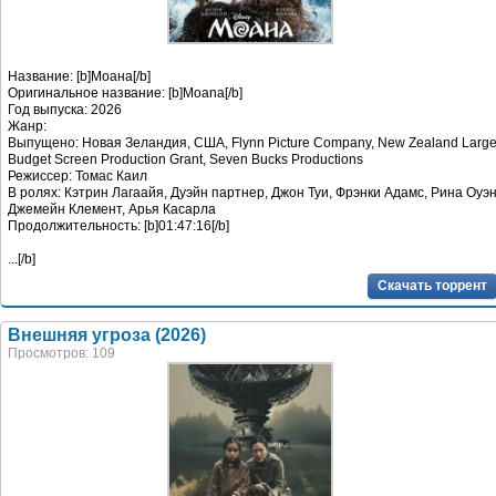
Название: [b]Моана[/b]
Оригинальное название: [b]Moana[/b]
Год выпуска: 2026
Жанр:
Выпущено: Новая Зеландия, США, Flynn Picture Company, New Zealand Larg
Budget Screen Production Grant, Seven Bucks Productions
Режиссер: Томас Каил
В ролях: Кэтрин Лагаайя, Дуэйн партнер, Джон Туи, Фрэнки Адамс, Рина Оуэн
Джемейн Клемент, Арья Касарла
Продолжительность: [b]01:47:16[/b]
...[/b]
Скачать торрент
Внешняя угроза (2026)
Просмотров: 109