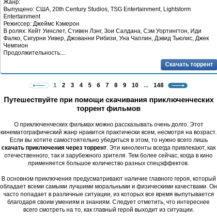
Жанр:
Выпущено: США, 20th Century Studios, TSG Entertainment, Lightstorm
Entertainment
Режиссер: Джеймс Кэмерон
В ролях: Кейт Уинслет, Стивен Лэнг, Зои Салдана, Сэм Уортингтон, Иди
Фалко, Сигурни Уивер, Джованни Рибизи, Уна Чаплин, Дэвид Тьюлис, Джек
Чемпион
Продолжительность:...
Скачать торрент
1
2
3
4
5
6
7
8
9
10
...
148
Путешествуйте при помощи скачивания приключенческих
торрент фильмов
О приключенческих фильмах можно рассказывать очень долго. Этот
кинематографический жанр нравится практически всем, несмотря на возраст.
Если вы хотите самостоятельно убедиться в этом, то нужно всего лишь
скачать приключения через торрент
. Эти киноленты всегда привлекают, как
отечественного, так и зарубежного зрителя. Тем более сейчас, когда в кино
применяется большое количество разных спецэффектов.
В основном приключения предусматривают наличие главного героя, который
обладает всеми самыми лучшими моральными и физическими качествами. Он
часто попадает в различные ситуации, из которых все время выпутывается
благодаря своим умениям и знаниям. Следует отметить, что интереснее
всего смотреть на то, как главный герой выходит из ситуации.