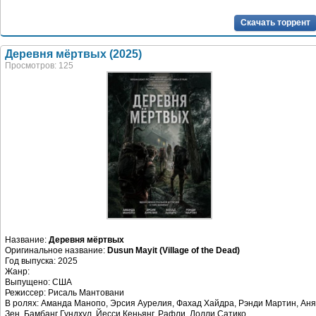
Скачать торрент
Деревня мёртвых (2025)
Просмотров: 125
Название:
Деревня мёртвых
Оригинальное название:
Dusun Mayit (Village of the Dead)
Год выпуска: 2025
Жанр:
Выпущено: США
Режиссер: Рисаль Мантовани
В ролях: Аманда Манопо, Эрсия Аурелия, Фахад Хайдра, Рэнди Мартин, Аня
Зен, Бамбанг Гундхул, Йесси Кеньянг, Рафли, Лолли Сатико