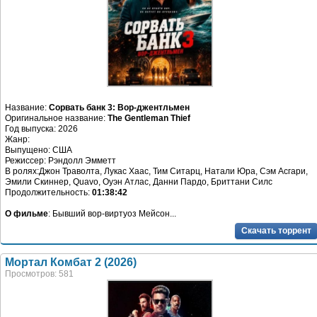
Название:
Сорвать банк 3: Вор-джентльмен
Оригинальное название:
The Gentleman Thief
Год выпуска: 2026
Жанр:
Выпущено: США
Режиссер: Рэндолл Эмметт
В ролях:Джон Траволта, Лукас Хаас, Тим Ситарц, Натали Юра, Сэм Асгари,
Эмили Скиннер, Quavo, Оуэн Атлас, Данни Пардо, Бриттани Силс
Продолжительность:
01:38:42
О фильме
: Бывший вор-виртуоз Мейсон...
Скачать торрент
Мортал Комбат 2 (2026)
Просмотров: 581