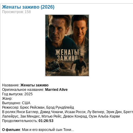
Женаты заживо (2026)
Просмотров: 158
Название:
Женаты заживо
Оригинальное название:
Married Alive
Год выпуска: 2025
Жанр:
Выпущено: США
Режиссер: Брюс Рейсман, Брэд Рундблейд
В ролях:Янси Батлер, Дэвид Чокачи, Исаак Росси, Лу Вегнер, Эрик Дин, Брет
Лапейрус, Зак Мендес, Мэтью Рейс, Девон Конрад, Оуэн Альба-Харви
Продолжительность:
01:26:53
О фильме
: Мак и его взрослый сын Тони...