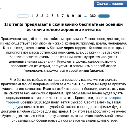
Скачать торрент
1
2
3
4
5
6
7
8
9
10
...
362
1Torrents предлагает к скачиванию бесплатные боевики
исключительно хорошего качества
Практически каждый человек любит смотреть кино. Естественно, для каждого
из нас существует свой любимый жанр: комедия, триллер, драма, мелодрама.
Кто-то всегда хочет
скачать боевики через торрент бесплатно
, в которых
присутствуют масса остросюжетных сцен, драк, сражений. Весь сюжет
боевика является очень напряженным, поэтому зритель получает
дополнительный адреналин. Киноленты других жанров позволяют
расслабиться (комедии), погрустить и вспомнить о первой любви
(мелодрамы), задуматься о своей жизни (драмы).
Что бы вы не выбрали, на нашем трекере у вас получится скачать
практически любой понравившийся вам фильм. При этом вы будете приятно
удивлены его качеством. Если вы любите торрент боевики, скачать их у нас
вы сможете без каких-либо проблем. При этом вам не нужно будет ждать
определенное время, или что-то платить. Кроме того,
скачивать через
торрент
боевики 2016 года получается быстро. Стоит заметить, такая
процедура является очень удобной, так как впоследствии фильм будет
доступен в любое удобное для вас время. При этом вам абсолютно не нужно
будет подключаться к Интернету и зависеть от наличия стабильной связи -
понравившийся боевик навсегда останется на вашем компьютере.