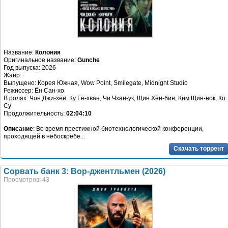
Название:
Колония
Оригинальное название:
Gunche
Год выпуска: 2026
Жанр:
Выпущено: Корея Южная, Wow Point, Smilegate, Midnight Studio
Режиссер: Ён Сан-хо
В ролях: Чон Джи-хён, Ку Гё-хван, Чи Чхан-ук, Щин Хён-бин, Ким Щин-нок, Ко
Су
Продолжительность:
02:04:10
Описание
: Во время престижной биотехнологической конференции,
проходящей в небоскрёбе...
Скачать торрент
Сорвать банк 3: Вор-джентльмен (2026)
Просмотров: 43