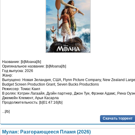
Название: [b]Моана[/b]
Оригинальное название: [b]Moana[/b]
Год выпуска: 2026
Жанр:
Выпущено: Новая Зеландия, США, Flynn Picture Company, New Zealand Larg
Budget Screen Production Grant, Seven Bucks Productions
Режиссер: Томас Каил
В ролях: Кэтрин Лагаайя, Дуэйн партнер, Джон Туи, Фрэнки Адамс, Рина Оуэн
Джемейн Клемент, Арья Касарла
Продолжительность: [b]01:47:16[/b]
...[/b]
Скачать торрент
Мулан: Разгорающееся Пламя (2026)