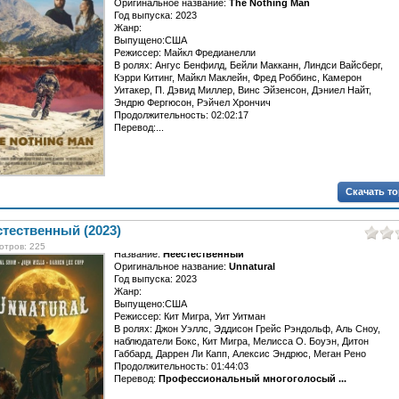
Оригинальное название:
The Nothing Man
Год выпуска: 2023
Жанр:
Выпущено:США
Режиссер: Майкл Фредианелли
В ролях: Ангус Бенфилд, Бейли Макканн, Линдси Вайсберг,
Кэрри Китинг, Майкл Маклейн, Фред Роббинс, Камерон
Уитакер, П. Дэвид Миллер, Винс Эйзенсон, Дэниел Найт,
Эндрю Фергюсон, Рэйчел Хрончич
Продолжительность: 02:02:17
Перевод:...
Скачать т
тественный (2023)
отров: 225
Название:
Неестественный
Оригинальное название:
Unnatural
Год выпуска: 2023
Жанр:
Выпущено:США
Режиссер: Кит Мигра, Уит Уитман
В ролях: Джон Уэллс, Эддисон Грейс Рэндольф, Аль Сноу,
наблюдатели Бокс, Кит Мигра, Мелисса О. Боуэн, Дитон
Габбард, Даррен Ли Капп, Алексис Эндрюс, Меган Рено
Продолжительность: 01:44:03
Перевод:
Профессиональный многоголосый ...