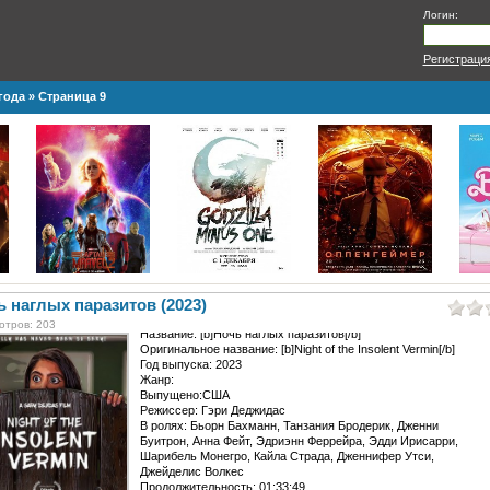
Логин:
Регистраци
года
» Страница 9
 наглых паразитов (2023)
отров: 203
Название: [b]Ночь наглых паразитов[/b]
Оригинальное название: [b]Night of the Insolent Vermin[/b]
Год выпуска: 2023
Жанр:
Выпущено:США
Режиссер: Гэри Деджидас
В ролях: Бьорн Бахманн, Танзания Бродерик, Дженни
Буитрон, Анна Фейт, Эдриэнн Феррейра, Эдди Ирисарри,
Шарибель Монегро, Кайла Страда, Дженнифер Утси,
Джейделис Волкес
Продолжительность: 01:33:49