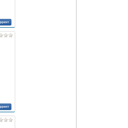
оррент
оррент