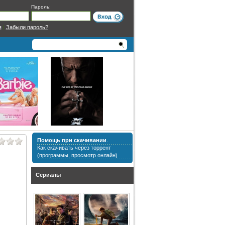
Пароль:
я
|
Забыли пароль?
Помощь при скачивании
.
Как скачивать через торрент
(программы, просмотр онлайн)
Сериалы