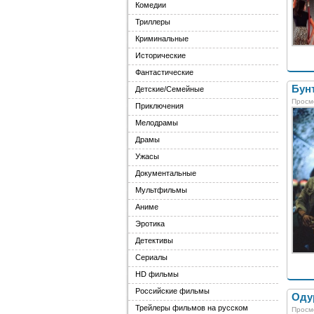
Комедии
Триллеры
Криминальные
Исторические
Фантастические
Бунт
Детские/Семейные
Просм
Приключения
Мелодрамы
Драмы
Ужасы
Документальные
Мультфильмы
Аниме
Эротика
Детективы
Сериалы
HD фильмы
Российские фильмы
Оду
Трейлеры фильмов на русском
Просм