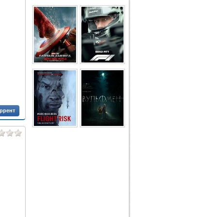
оррент