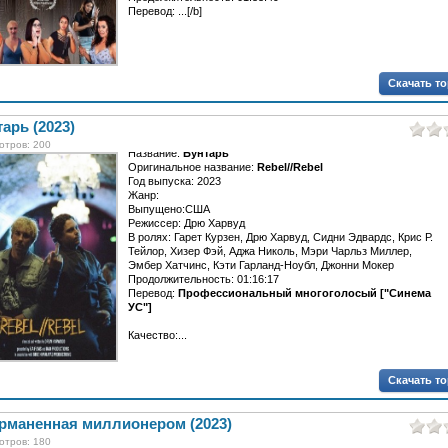
Перевод: ...[/b]
Скачать т
арь (2023)
отров: 200
Название:
Бунтарь
Оригинальное название:
Rebel//Rebel
Год выпуска: 2023
Жанр:
Выпущено:США
Режиссер: Дрю Харвуд
В ролях: Гарет Курзен, Дрю Харвуд, Сидни Эдвардс, Крис Р.
Тейлор, Хизер Фэй, Аджа Николь, Мэри Чарльз Миллер,
Эмбер Хатчинс, Кэти Гарланд-Ноубл, Джонни Мокер
Продолжительность: 01:16:17
Перевод:
Профессиональный многоголосый ["Синема
УС"]
Качество:...
Скачать т
рманенная миллионером (2023)
отров: 180