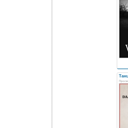
Тан
Просм