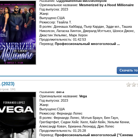
Название:
Одурманенная миллионером
Оригинальное название:
Mesmerized by a Hood Millionaire
Год выпуска: 2023
Жанр:
Выпущено:США
Режиссер: Твайла Т.
В ролях: Доннаша Хаббард, Пьер Кардан, Эдди мл., Ташиа
Николсон, Латаска Хинтон, Джералд Мэттьюз, Шонси Джонс,
Джастин Уильямс, Марк Херон
Продолжительность: 01:42:53
Перевод:
Профессиональный многоголосый ...
Скачать т
 (2023)
отров: 191
Название:
Вега
Оригинальное название:
Vega
Год выпуска: 2023
Жанр:
Выпущено:США
Режиссер: Фернандо Лопес
В ролях: Фернандо Лопес, Мэтью Браун, Бен Гаун,
Грегбартфит, Сидни Хейс Хилл, Кайл Кейн, Уильям Кенни,
Александр Ковач, Брианна Леонард, Дрю Лопес
Продолжительность: 01:25:28
Перевод:
Профессиональный многоголосый ["Синема