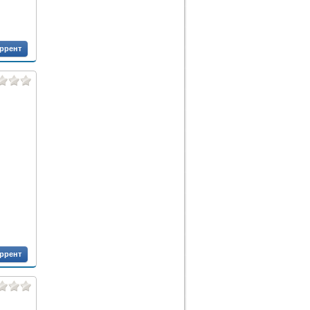
оррент
оррент