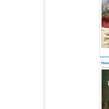
Неес
Просм