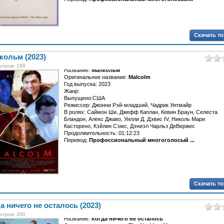
Скачать т
кольм (2023)
отров: 188
Название:
Малкольм
Оригинальное название:
Malcolm
Год выпуска: 2023
Жанр:
Выпущено:США
Режиссер: Джонни Рэй-младший, Чадрик Уитмайр
В ролях: Саймон Ши, Джефф Каплан, Кевин Браун, Селеста
Бландон, Алекс Джаво, Уилли Д. Дэвис IV, Николь Мари
Касторено, Кэйлин Сэмс, Дэниэл Чарльз ДеВержес
Продолжительность: 01:12:23
Перевод:
Профессиональный многоголосый ...
Скачать т
а ничего не осталось (2023)
отров: 200
Название:
Когда ничего не осталось