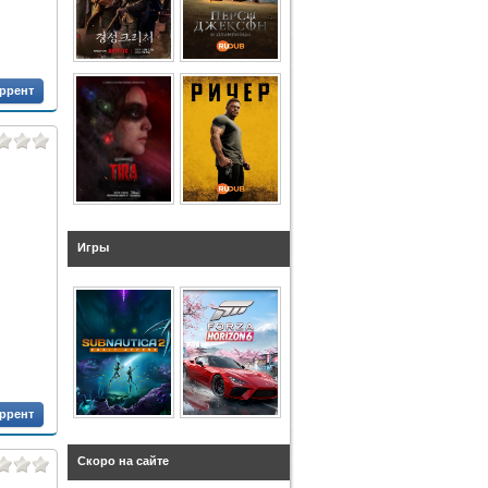
оррент
Игры
оррент
Скоро на сайте