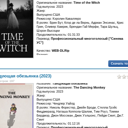
Оригинальное название:
Time of the Witch
Год выпуска: 2023
Жанр:
Выпущено:США
Режиссер: Кэролин Каваллеро
В ролях: Брин Бут, Клэр де ла Вернь, Адриан Энсинас, Крис
Грин, Оливер Хамрик, Брендан Гай Мерфи, Тара Шульц,
Шэрон Высоцки
Продолжительность: 01:31:33
Перевод:
Профессиональный многоголосый ["Синема
УС"]
Качество:
WEB-DLRip
Размер:...
Скачать т
цующая обезьянка (2023)
отров: 197
Название:
Танцующая обезьянка
Оригинальное название:
The Dancing Monkey
Год выпуска: 2023
Жанр:
Выпущено:США
Режиссер: Чендлер Уайлд
В ролях: Николь Форестер, Джейн Броди, Стелла Грэйс
Фицджералд, Наташа Коппола-Шалом, Тим Роуз, Томми
Бердмор, Джон Моссман, Джек Уэлшонс, Пейдж Смит, Дж.Г.
Смит
Продолжительность: 01:12:16
Перевод:
Профессиональный многоголосый...