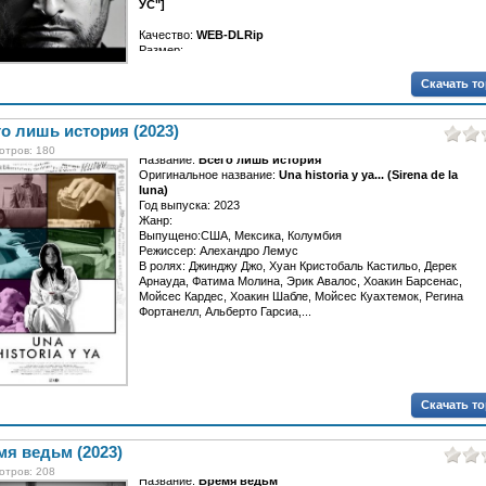
УС"]
Качество:
WEB-DLRip
Размер:...
Скачать т
о лишь история (2023)
отров: 180
Название:
Всего лишь история
Оригинальное название:
Una historia y ya... (Sirena de la
luna)
Год выпуска: 2023
Жанр:
Выпущено:США, Мексика, Колумбия
Режиссер: Алехандро Лемус
В ролях: Джинджу Джо, Хуан Кристобаль Кастильо, Дерек
Арнауда, Фатима Молина, Эрик Авалос, Хоакин Барсенас,
Мойсес Кардес, Хоакин Шабле, Мойсес Куахтемок, Регина
Фортанелл, Альберто Гарсиа,...
Скачать т
я ведьм (2023)
отров: 208
Название:
Время ведьм