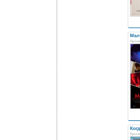
Мал
Просм
Когд
Просм