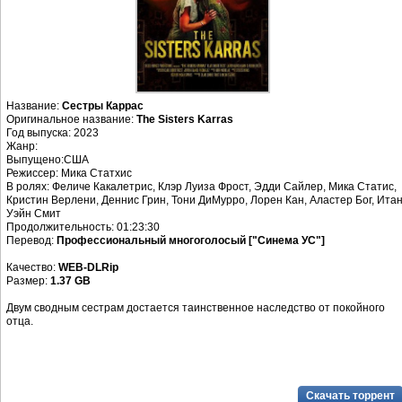
Название:
Сестры Каррас
Оригинальное название:
The Sisters Karras
Год выпуска: 2023
Жанр:
Выпущено:США
Режиссер: Мика Статхис
В ролях: Феличе Какалетрис, Клэр Луиза Фрост, Эдди Сайлер, Мика Статис,
Кристин Верлени, Деннис Грин, Тони ДиМурро, Лорен Кан, Аластер Бог, Ита
Уэйн Смит
Продолжительность: 01:23:30
Перевод:
Профессиональный многоголосый ["Синема УС"]
Качество:
WEB-DLRip
Размер:
1.37 GB
Двум сводным сестрам достается таинственное наследство от покойного
отца.
Скачать торрент