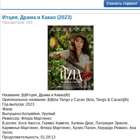
Скачать торрент
Итция, Драма и Какао (2023)
Просмотров: 193
Название: [b]Итция, Драма и Какао[/b]
Оригинальное название: [b]Itzia Tango y Cacao (Itzia, Tango & Cacao)[/b]
Год выпуска: 2023
Жанр:
Выпущено:Колумбия, Уругвай
Режиссер: Флора Мартинес
В ролях: Хосе Акоста, Гермес Камело, Хулиан Диас, Патриция Эрколе,
Карминья Мартинес, Флора Мартинес, Хулио Пачон, Херардо Романо, Ана
Уиллс
Продолжительность: 01:29:12