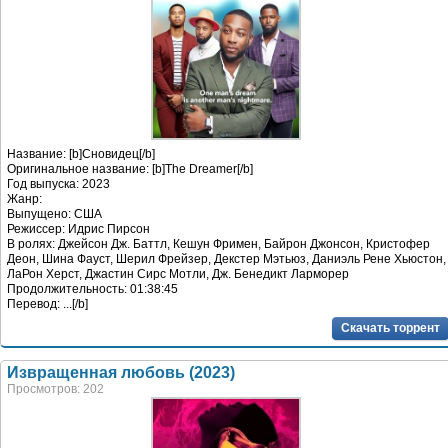
Название: [b]Сновидец[/b]
Оригинальное название: [b]The Dreamer[/b]
Год выпуска: 2023
Жанр:
Выпущено: США
Режиссер: Идрис Пирсон
В ролях: Джейсон Дж. Баттл, Кешун Фримен, Байрон Джонсон, Кристофер
Деон, Шина Фауст, Шерил Фрейзер, Декстер Мэтьюз, Даниэль Рене Хьюстон,
ЛаРон Херст, Джастин Сирс Мотли, Дж. Бенедикт Ларморер
Продолжительность: 01:38:45
Перевод: ...[/b]
Скачать торрент
Извращенная любовь (2023)
Просмотров: 202