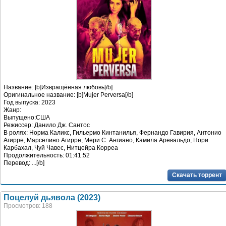
Название: [b]Извращённая любовь[/b]
Оригинальное название: [b]Mujer Perversa[/b]
Год выпуска: 2023
Жанр:
Выпущено:США
Режиссер: Данило Дж. Сантос
В ролях: Норма Каликс, Гильермо Кинтанилья, Фернандо Гавирия, Антонио
Агирре, Марселино Агирре, Мери С. Ангиано, Камила Аревальдо, Нори
Карбахал, Чуй Чавес, Нитцейра Корреа
Продолжительность: 01:41:52
Перевод: ...[/b]
Скачать торрент
Поцелуй дьявола (2023)
Просмотров: 188