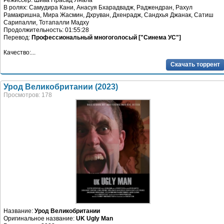
Режиссер: Шива Прасад Янала
В ролях: Самудира Кани, Анасуя Бхарадвадж, Раджендран, Рахул
Рамакришна, Мира Жасмин, Дхруван, Дхенрадж, Сандхья Джанак, Сатиш
Сарипалли, Тотапалли Мадху
Продолжительность: 01:55:28
Перевод:
Профессиональный многоголосый ["Синема УС"]
Качество:...
Скачать торрент
Урод Великобритании (2023)
Просмотров: 178
Название:
Урод Великобритании
Оригинальное название:
UK Ugly Man