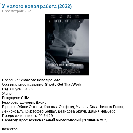
У малого новая работа (2023)
Просмотров: 202
Название:
У малого новая работа
Оригинальное название:
Shorty Got That Work
Год выпуска: 2023
Жанр:
Выпущено:США
Режиссер: Домоник Джонс
В ролях: Эбони Энтони, Карнелл Эшфорд, Мизани Болл, Кионта Бэнкс,
Леннокс Блу, Кристофер Богдал, Деандреа Браун, Шамия Чемберс
Продолжительность: 01:34:29
Перевод:
Профессиональный многоголосый ["Синема УС"]
Качество:...