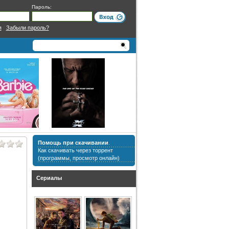
Пароль:
я
|
Забыли пароль?
Помощь при скачивании
.
Как скачивать через торрент
(программы, просмотр онлайн)
Сериалы