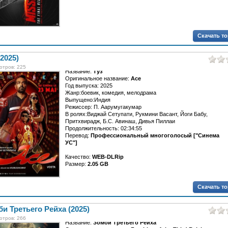
Скачать т
(2025)
отров: 225
Название:
Туз
Оригинальное название:
Ace
Год выпуска: 2025
Жанр:боевик, комедия, мелодрама
Выпущено:Индия
Режиссер: П. Аарумугакумар
В ролях:Виджай Сетупати, Рукмини Васант, Йоги Бабу,
Притхвирадж, Б.С. Авинаш, Дивья Пиллаи
Продолжительность: 02:34:55
Перевод:
Профессиональный многоголосый ["Синема
УС"]
Качество:
WEB-DLRip
Размер:
2.05 GB
Каннан...
Скачать т
и Третьего Рейха (2025)
отров: 266
Название:
Зомби Третьего Рейха