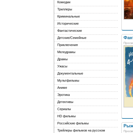
Комедии
Триллеры
Криминальные
Исторические
Фантастические
Фант
Детские/Семейные
Просм
Приключения
Мелодрамы
Драмы
Ужасы
Документальные
Мультфильмы
Аниме
Эротика
Детективы
Сериалы
HD фильмы
Российские фильмы
Рыж
Трейлеры фильмов на русском
Просм