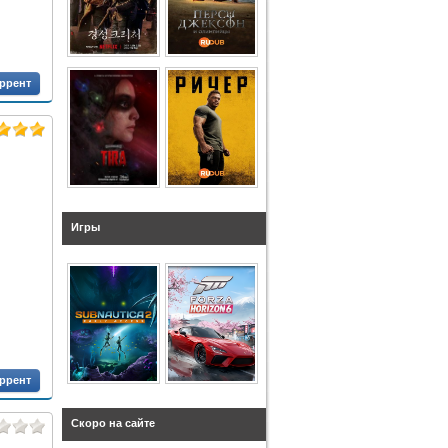
оррент
Игры
оррент
Скоро на сайте