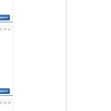
оррент
оррент