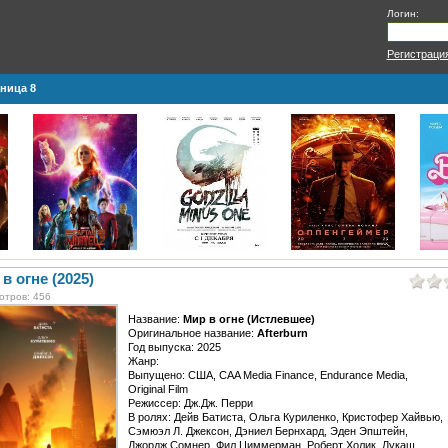
Логин:
Регистраци
ница 8
в огне (2025)
отров: 456
Название:
Мир в огне (Истлевшее)
Оригинальное название:
Afterburn
Год выпуска: 2025
Жанр:
Выпущено: США, CAA Media Finance, Endurance Media,
Original Film
Режиссер: Дж.Дж. Перри
В ролях: Дейв Батиста, Ольга Куриленко, Кристофер Хайвью,
Сэмюэл Л. Джексон, Дэниел Бернхард, Эден Эпштейн,
Джордж Сомнер, Фил Циммерман, Роберт Холик, Лукаш