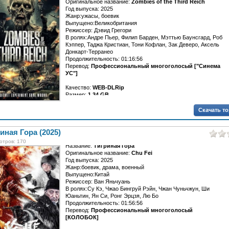
Оригинальное название:
Zombies of the Third Reich
Год выпуска: 2025
Жанр:ужасы, боевик
Выпущено:Великобритания
Режиссер: Дэвид Грегори
В ролях:Андре Пьер, Филип Барден, Мэттью Баунсгард, Роб
Кэппер, Таджа Кристиан, Тони Кофлан, Зак Деверо, Аксель
Донкарт-Терранео
Продолжительность: 01:16:56
Перевод:
Профессиональный многоголосый ["Синема
УС"]
Качество:
WEB-DLRip
Размер:
1.34 GB
Специальный отряд солдат союзных войск отправляется на
Скачать т
разведку в бункер нацистов. По прибытии они обнаруживают,
что из-за неудачных научных экспериментов все люди в
бункере превратились в плотоядных зомби. Теперь им нужно
иная Гора (2025)
уничтожить всех зомби до последнего и выжить самим.
отров: 170
Название:
Тигриная Гора
Оригинальное название:
Chu Fei
Год выпуска: 2025
Жанр:боевик, драма, военный
Выпущено:Китай
Режиссер: Ван Яньчуань
В ролях:Су Кэ, Чжао Бингруй Рэйн, Чжан Чуньчжун, Ши
Юаньтин, Ян Си, Ронг Эрцзя, Лю Бо
Продолжительность: 01:56:56
Перевод:
Профессиональный многоголосый
[КОЛОБОК]