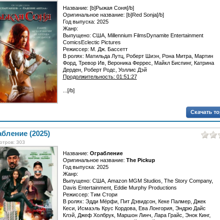
Название: [b]Рыжая Соня[/b]
Оригинальное название: [b]Red Sonja[/b]
Год выпуска: 2025
Жанр:
Выпущено: США, Millennium FilmsDynamite Entertainment
ComicsEclectic Pictures
Режиссер: М. Дж. Бассетт
В ролях: Матильда Лутц, Роберт Шиэн, Рона Митра, Мартин
Форд, Тревор Ив, Вероника Феррес, Майкл Биспинг, Катрина
Дерден, Роберт Родс, Уоллис Дэй
Продолжительность: 01:51:27
...[/b]
Скачать т
бление (2025)
отров: 303
Название:
Ограбление
Оригинальное название:
The Pickup
Год выпуска: 2025
Жанр:
Выпущено: США, Amazon MGM Studios, The Story Company,
Davis Entertainment, Eddie Murphy Productions
Режиссер: Тим Стори
В ролях: Эдди Мёрфи, Пит Дэвидсон, Кеке Палмер, Джек
Кеси, Исмаэль Крус Кордова, Ева Лонгория, Эндрю Дайс
Клэй, Джеф Холбрук, Маршон Линч, Лара Грайс, Энок Кинг,