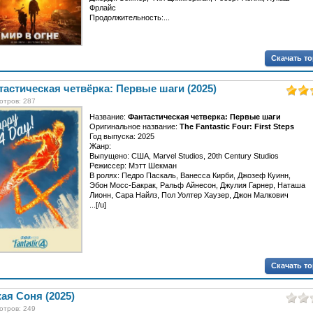
Фрлайс
Продолжительность:...
Скачать т
астическая четвёрка: Первые шаги (2025)
отров: 287
Название:
Фантастическая четверка: Первые шаги
Оригинальное название:
The Fantastic Four: First Steps
Год выпуска: 2025
Жанр:
Выпущено: США, Marvel Studios, 20th Century Studios
Режиссер: Мэтт Шекман
В ролях: Педро Паскаль, Ванесса Кирби, Джозеф Куинн,
Эбон Мосс-Бакрак, Ральф Айнесон, Джулия Гарнер, Наташа
Лионн, Сара Найлз, Пол Уолтер Хаузер, Джон Малкович
...[/u]
Скачать т
ая Соня (2025)
отров: 249