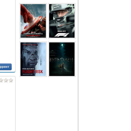
оррент