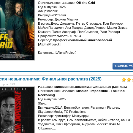
Оригинальное название:
Off the Grid
Год выпуска: 2025
Жанр:боевик
Выпущено:Италия
Режиссер: Джонни Мартин
В ролях:Джош Дюамель, Петер Стормаре, Грег Кинниэр,
Майкл Пападжон, Ана Голджа, Дэвид Липпер, Мария Элиса
Камарго, Талия Ассераф, Пол Сэмпсон, Рики Рассерт
Продолжительность: 01:46:41
Перевод:
Профессиональный многоголосый
[AlphaProject]
Качество:...[/AlphaProject]
Скачать т
сия невыполнима: Финальная расплата (2025)
отров: 623
Название:
Миссия невыполнима: Финальная расплата
Оригинальное название:
Mission: Impossible - The Final
Reckoning
Год выпуска: 2025
Жанр:
Выпущено:США, Великобритания, Paramount Pictures,
Skydance Media, TC Productions
Режиссер: Кристофер Маккуорри
В ролях: Том Круз, Пом Клементьефф, Хейли Этвелл, Ханна
Уоддингэм, Ник Офферман, Анджела Бассетт, Кэти М.
О'Брайан,...