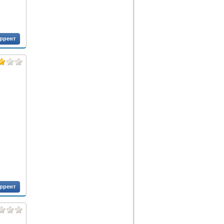
оррент
оррент