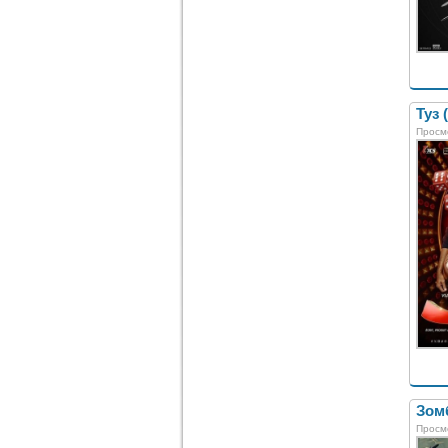
Туз 
Просм
Зомб
Просм