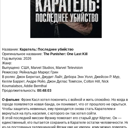
Название:
Каратель: Последнее убийство
Оригинальное название:
The Punisher: One Last Kill
Год выпуска: 2026
Жанр:
Выпущено: США, Marvel Studios, Marvel Television
Режиссер: Рейнальдо Маркус Грин
В ролях: Джон Бернтал, Джудит Лайт, Дебора Энн Уолл, Джейсон Р. Мур,
Келли Баррет, Андре Ройо, Джон Дуглас Томпсон, Colton Hill, Nick
Koumalatsos, Addie Bernthal
Продолжительность:
00:48:03
О фильме
: Фрэнк Касл хотел покончить с войной и жить спокойно. Но когда в
городе появляется новая банда, он понимает, что от прошлого не скрыться.
Чтобы защитить невинных, ему приходится снова стать Карателем и
вернуться на путь насилия, с которого он так хотел сойти.
В этой последней миссии Фрэнку помогает его старый друг Кёртис. Он —
единственный, кто пытается сохранить в Карателе остатки человечности. Н
из-за постоянных галлюцинаций Фрэнк уже не уверен, кому можно доверять,