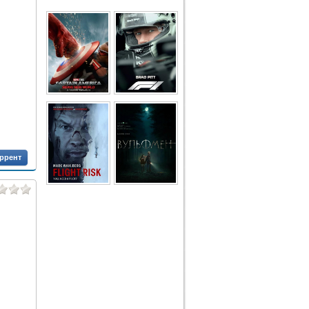
оррент