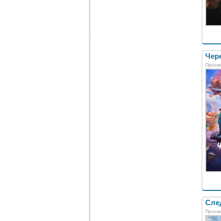
Чере
Просм
След
Просм