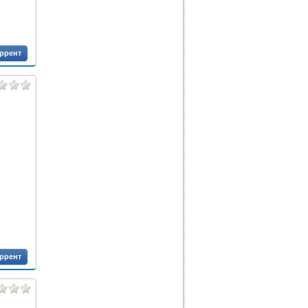
оррент
оррент