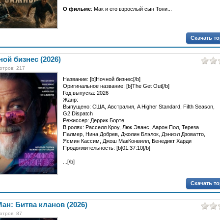
О фильме
: Мак и его взрослый сын Тони...
Скачать т
ой бизнес (2026)
отров: 217
Название: [b]Ночной бизнес[/b]
Оригинальное название: [b]The Get Out[/b]
Год выпуска: 2026
Жанр:
Выпущено: США, Австралия, A Higher Standard, Fifth Season,
G2 Dispatch
Режиссер: Деррик Борте
В ролях: Расселл Кроу, Люк Эванс, Аарон Пол, Тереза
Палмер, Нина Добрев, Джолин Блэлок, Дэниэл Дзоватто,
Ясмин Кассим, Джош МакКонвилл, Бенедикт Харди
Продолжительность: [b]01:37:10[/b]
...[/b]
Скачать т
ан: Битва кланов (2026)
отров: 87