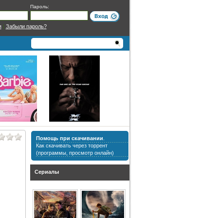
Пароль:
я
|
Забыли пароль?
Помощь при скачивании
.
Как скачивать через торрент
(программы, просмотр онлайн)
Сериалы