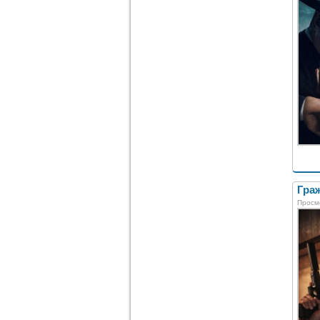
Граж
Просм