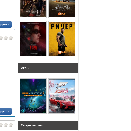
оррент
Игры
оррент
Скоро на сайте