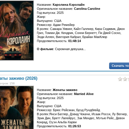
Название:
Каролина Кэролайн
Оригинальное название:
Carolina Caroline
Год выпуска: 2025
Жанр:
Выпущено: США
Режиссер: Адам Ремейер
В ролях: Самара Уивинг, Кайл Галлнер, Кира Седжвик, Джон
Гриз, Томми Дж. Кендрик, Сонни Бернетт, Пи Джей Соско,
Энди Аллен, Виктория Кабрал, Брайан МакКлюр
Продолжительность:
01:48:14
О фильме
: Скромная девушка...
Скачать т
ты заживо (2026)
отров: 158
Название:
Женаты заживо
Оригинальное название:
Married Alive
Год выпуска: 2025
Жанр:
Выпущено: США
Режиссер: Брюс Рейсман, Брэд Рундблейд
В ролях:Янси Батлер, Дэвид Чокачи, Исаак Росси, Лу Вегнер,
Эрик Дин, Бретт Лапейрус, Зак Мендес, Мэтью Рейс, Девон
Конрад, Оуэн Альба-Харви
Продолжительность:
01:26:53