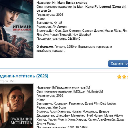
Название:
Ип Ман: Битва кланов
Оригинальное название:
Ip Man: Kung Fu Legend (Zong shi
ye wen 2)
Год выпуска: 2026
Жанр:
Выпущено: Китай
Режиссер: Ли Лимин
В ролях:Дэн Сон, Дэн Клинтон, Сэнсэн Дэвис, Мюли Лёль, Ян
Янь Лун, Чаган Тинфей, Чоу Шаофей
Продолжительность:
01:38:40
О фильме
: Гонконг, 1950-е. Британские торговцы и
китайские триады...
Скачать т
данин-мститель (2026)
отров: 153
Название: [b]Гражданин мститель[/b]
Оригинальное название: [b]Citizen Vigilante[/b]
Год выпуска: 2026
Жанр:
Выпущено: Хорватия, Германия, Event Film Distribution
Режиссер: Уве Болл
В ролях: Арми Хаммер, Костас Мэндилор, Дезире
Джорджетти, Штеффен Меннекес, Неб Чупин, Мукит Абдул
Хамид, Фарес Монги, Хила Харуш, Хелен Аль-Джнаби, Дора
Димич Ракар
Продолжительность: [b]01:29:01[/b]