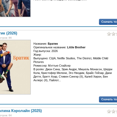
Скачать т
ик (2026)
отров: 86
Название:
Братик
Оригинальное название:
Little Brother
Год выпуска: 2026
Жанр:
Выпущено: США, Netflix Studios, The District, Middle Child
Pictures
Режиссер: Мэттью Спайсер
В ролях: Джон Сина, Эрик Андре, Мишель Монахэн, Шерри
Кола, Кристофер Мелони, Эго Нводим, Брайс Гейзар, Дани
Дитте, Бретт Азар, Стивен Сингер (II), Калеб Хирон, Бен
Ахлерс (II), Пайлот...
Скачать т
лина Кэролайн (2025)
отров: 84