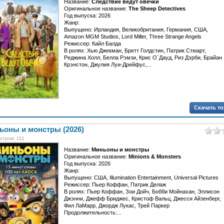
Название:
Следствие ведут овечки
Оригинальное название:
The Sheep Detectives
Год выпуска: 2026
Жанр:
Выпущено: Ирландия, Великобритания, Германия, США,
Amazon MGM Studios, Lord Miller, Three Strange Angels
Режиссер: Кайл Балда
В ролях: Хью Джекман, Бретт Голдстин, Патрик Стюарт,
Реджина Холл, Белла Рэмзи, Крис О`Дауд, Риз Дэрби, Брайан
Крэнстон, Джулия Луи-Дрейфус,...
Скачать т
ьоны и монстры (2026)
тров: 111
Название:
Миньоны и монстры
Оригинальное название:
Minions & Monsters
Год выпуска: 2026
Жанр:
Выпущено: США, Illumination Entertainment, Universal Pictures
Режиссер: Пьер Коффан, Патрик Делаж
В ролях: Пьер Коффан, Зои Дойч, Бобби Мойнахан, Эллисон
Джэнни, Джефф Бриджес, Кристоф Вальц, Джесси Айзенберг,
Фил ЛаМарр, Джордж Лукас, Трей Паркер
Продолжительность:...