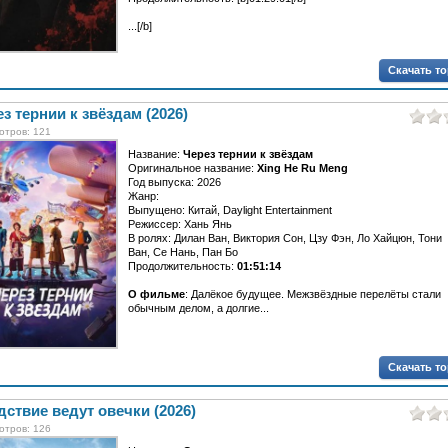
...[/b]
Скачать т
з тернии к звёздам (2026)
отров: 121
Название:
Через тернии к звёздам
Оригинальное название:
Xing He Ru Meng
Год выпуска: 2026
Жанр:
Выпущено: Китай, Daylight Entertainment
Режиссер: Хань Янь
В ролях: Дилан Ван, Виктория Сон, Цзу Фэн, Ло Хайцюн, Тони
Ван, Се Нань, Пан Бо
Продолжительность:
01:51:14
О фильме
: Далёкое будущее. Межзвёздные перелёты стали
обычным делом, а долгие...
Скачать т
ствие ведут овечки (2026)
отров: 126