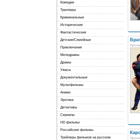
Комедии
Триллеры
Криминальные
Исторические
Фантастические
Брат
Детские/Семейные
Просм
Приключения
Мелодрамы
Драмы
Ужасы
Документальные
Мультфильмы
Аниме
Эротика
Детективы
Сериалы
HD фильмы
Российские фильмы
Каро
Трейлеры фильмов на русском
Просм