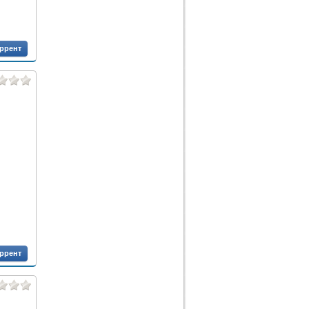
оррент
оррент