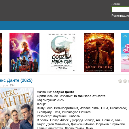
Логин:
Регистраци
кс Данте (2025)
отров: 254
Название:
Кодекс Данте
Оригинальное название:
In the Hand of Dante
Год выпуска: 2025
Жанр:
Выпущено: Великобритания, Италия, Чили, США, Dreamcrew,
Exemplary Films, Intromagine Pictures
Режиссер: Джулиан Шнабель
В ролях: Оскар Айзек, Джерард Батлер, Аль Пачино, Галь
Гадот, Джон Малкович, Джейсон Момоа, Ибрахим Элуахаби,
Гэвин Вайнгартен, Дарио Самак, Дьюк...