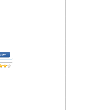
оррент