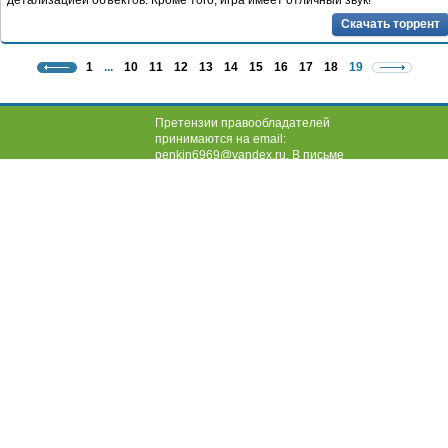
детализацией объектов. Кроме того, игра имеет отличный звук!
Скачать торрент
1
...
10
11
12
13
14
15
16
17
18
19
Претензии правообладателей
принимаются на email:
penkin6969@yandex.ru. В письме
должны содержаться копии
правоустанавливающих
документов! |
Обратная связь