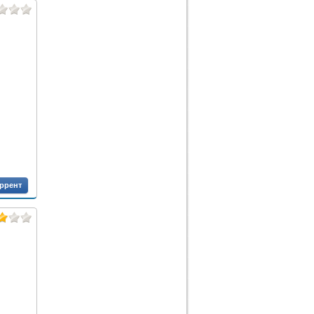
оррент