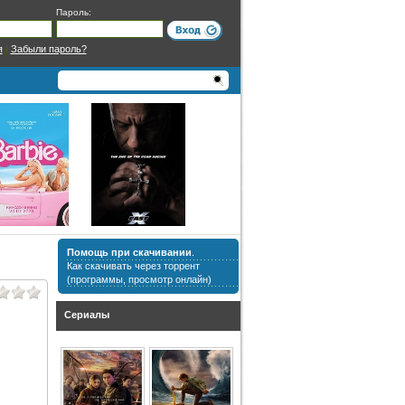
Пароль:
я
|
Забыли пароль?
Помощь при скачивании
.
Как скачивать через торрент
(программы, просмотр онлайн)
Сериалы