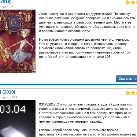
Людей здесь больше нет. По останкам цивилизации в
(2018)
поисках спасения (или хотя бы еды) бродят мутанты — не то
отров: 1583
люди, не то животные, изуродованные до неузнаваемости.
Чтобы выжить, вам и вашим товарищам предстоит покинуть
Лили никогда не была похожа на других людей. Поскольку
свое убежище и отправиться в Зону.
она была ребенком, ее дикое воображение и сильная память
дали ей талант создать свой собственный дом. Место в ее
Быть может, вам удастся отыскать легендарный Эдем —
уме вдали от опасностей мира, чтобы сохранить свои мечты
древний приют, скрытый посреди царящего вокруг ада. Там,
и воспоминания в безопасности.
как гласят легенды, можно обрести ответы на все вопросы.
Но во время ночи со своими друзьями что-то случилось.
Что-то ужасное, и теперь ее жизнь изменилась навсегда.
Помогите Лили использовать ее воображение, чтобы
разблокировать ее воспоминания и пережить события той
ночи. Узнайте, что произошло и что такое 103.
Скачать т
4 (2019)
отров: 1533
03/04/2017 О многом ли вам говорит эта дата? Для главного
героя она стала очень значимой, ведь это день его смерти.
Протагонист оказался именно в том поезде, что прибыл на
станцию метро "Технологический институт" с телами ни в
чем не повинных, уже мертвых, людей...
Главный герой после оглушающе-громкого взрыва
просыпается в незнакомом ему месте без единого намека на