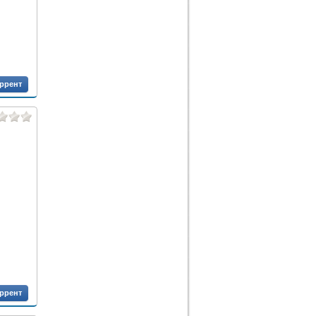
оррент
оррент