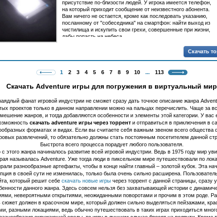
присутствие по-близости людей. У игрока имеется телефон,
на который приходит сообщение от неизвестного абонента.
Вам ничего не остается, кроме как последовать указанию,
посланному от "собеседника" на смартфон: найти выход из
чистилища и искупить свои грехи, совершенные при жизни,
дабы попасть на небеса.
Скачать т
1
2
3
4
5
6
7
8
9
10
...
113
Скачать Adventure игры для погружения в виртуальный мир
заядлый фанат игровой индустрии не сможет сразу дать точное описание жанра Advent
тых проектов только в данном направлении можно на пальцах перечислить. Чаще за вс
мешение жанров, и тогда добавляются особенности и элементы этой категории. У вас 
озможность
скачать adventure игры через торрент
и отправиться в приключения в с
ообразных форматах и видах. Если вы считаете себя важным звеном всего общества 
овых развлечений, то обязательно должны стать постоянным посетителем данной ст
Быстрота всего процесса порадует любого пользователя.
с этого жанра начиналось развитие всей игровой индустрии. Ведь в 1975 году мир уви
рая называлась Adventure. Уже тогда люди в пиксельном мире путешествовали по лок
рали разнообразные артефакты, чтобы в конце найти главный – золотой кубок. Эта на
пция в своей сути не изменилась, только была очень сильно расширена. Пользовател
йта, который решит себе
скачать новые игры
через торрент с данной страницы, сразу 
бенности данного жанра. Здесь совсем нельзя без захватывающей истории с динамич
иями, невероятными открытиями, неожиданными поворотами и прочим в этом роде. Ра
 сюжет должен в красочном мире, который должен сильно выделяться пейзажами, кр
ми, разными локациями, ведь обычно путешествовать в таких играх приходиться много
разнообразия окружающей среды, то игру в лучшем случае бросят на полпути. Кроме т