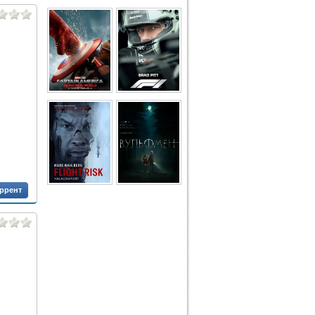
оррент