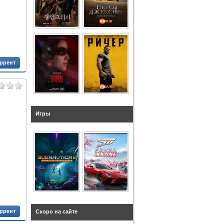
оррент
Игры
оррент
Скоро на сайте