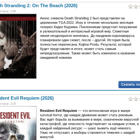
h Stranding 2: On The Beach (2026)
отров: 139
Анонс сиквела Death Stranding 2 был представлен на
церемонии TGA 2022. Игру в течение нескольких месяцев
тизерил Хидео Кодзима. Поклонникам предстоит погружение
в увлекательный и интересный игровой мир. Сюжетная
линия неоднократно менялась. До пандемии коронавируса
планировали один сюжет, после – другой. История была
полностью переписана. Kojima Produ. Результат, который
будет представлен в итоге, может стать самым
непредсказуемым. Также может быть изменено и название
ожидаемой новинки.
Скачать т
dent Evil Requiem (2026)
отров: 218
Resident Evil Requiem
— это интенсивная игра в жанре
survival horror, где каждое движение может стать роковым.
Вас ждёт борьба за выживание в мире, охваченном вирусной
катастрофой, где опасность подстерегает за каждым углом, а
каждый найденный ресурс — шанс выжить ещё немного.
Ужас не отпускает, а выборы становятся тяжелее с каждой
минутой.