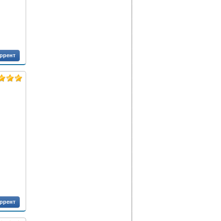
оррент
оррент