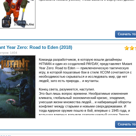
Скачать т
nt Year Zero: Road to Eden (2018)
отров: 1404
Команда разработчиков, в которую вошли дизайнеры
HITMAN и один из создателей PAYDAY, представляет Mutant
Year Zero: Road to Eden — приключенческую тактическую
игру, в которой пошаговые бои в стиле XCOM сочетаются с
необходимостью скрываться и исследовать мир, где нет
людей, зато есть природа... и мутанты.
Конец света, разумеется, наступил.
Это был лишь вопрос времени. Необратимые изменения
климата, глобальный экономический кризис, эпидемия,
унесшая жизни множества людей... и набирающий обороты
конфликт между старыми и новыми сверхдержавами. И
тогда ядерное оружие пошло в бой, впервые с 1945 года, и
вспышки ядерных взрывов озарили каждый уголок Земли.
Теперь война закончилась, и планета стихла. В разрушенных
Скачать т
городах царствует природа. По превратившимся в кладбища
улицам гуляет лишь ветер.