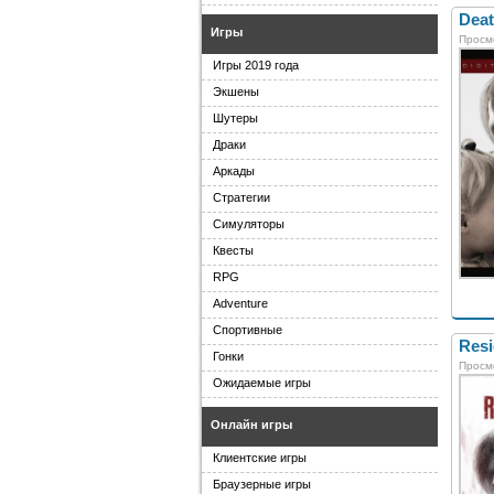
Deat
Игры
Просм
Игры 2019 года
Экшены
Шутеры
Драки
Аркады
Стратегии
Симуляторы
Квесты
RPG
Adventure
Спортивные
Resi
Гонки
Просм
Ожидаемые игры
Онлайн игры
Клиентские игры
Браузерные игры