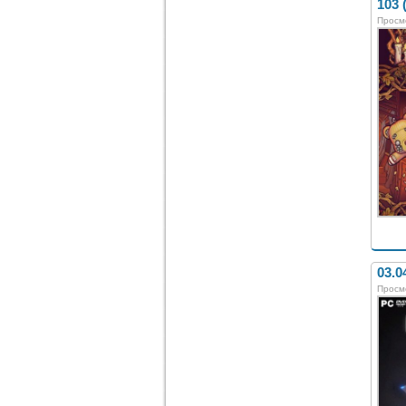
103 
Просм
03.0
Просм