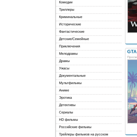
Комедии
Триллеры
Криминальные
Исторические
Фантастические
Детские/Семейные
Приключения
GTA 
Мелодрамы
Просм
Драмы
Ужасы
Документальные
Мультфильмы
Аниме
Эротика
Детективы
Сериалы
HD фильмы
Российские фильмы
Трейлеры фильмов на русском