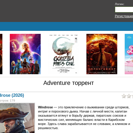
Логин:
Регистраци
Adventure торрент
rose (2026)
отров: 179
Windrose
— это приключение о выживании среди штормов,
интриг и порохового дыма. Начав с личной мести, капитан
оказывается втянут в борьбу держав, пиратских союзов и
мистических сил, меняющих баланс власти в Карибском
море. Здесь слава зарабатывается не словами, а клинком и
решимостью.