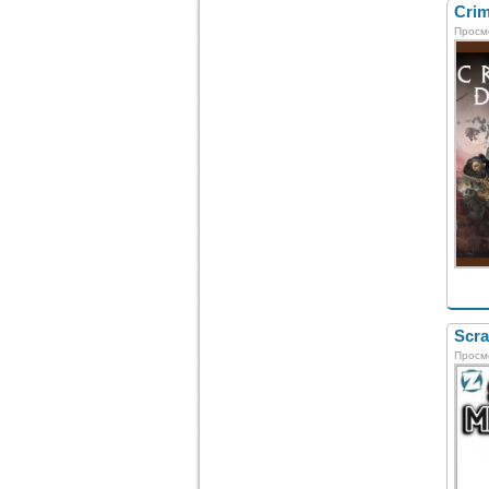
Crim
Просм
Scra
Просм