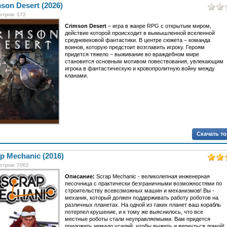
son Desert (2026)
отров: 172
Crimson Desert
– игра в жанре RPG с открытым миром,
действие которой происходит в вымышленной вселенной
средневековой фантастики. В центре сюжета – команда
воинов, которую предстоит возглавить игроку. Героям
придется тяжело – выживание во враждебном мире
становится основным мотивом повествования, увлекающим
игрока в фантастическую и кровопролитную войну между
кланами.
Скачать т
p Mechanic (2016)
отров: 7062
Описание:
Scrap Mechanic - великолепная инженерная
песочница с практически безграничными возможностями по
строительству всевозможных машин и механизмов! Вы -
механик, который должен поддерживать работу роботов на
различных планетах. На одной из таких планет ваш корабль
потерпел крушение, и к тому же выяснилось, что все
местные роботы стали неуправляемыми. Вам придется
приложить немало усилий, чтобы выжить и вернуться домой!