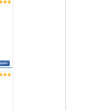
оррент