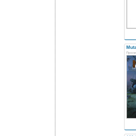
Muta
Просм