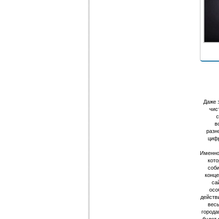
Даже 
чис
с
в
разн
цифр
Именно 
кото
соби
конце
са
осо
действ
весь
города
будет 