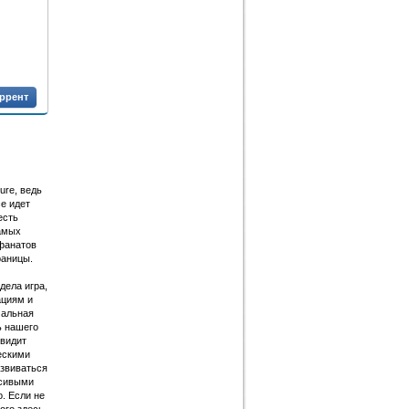
оррент
ure, ведь
е идет
есть
амых
фанатов
раницы.
дела игра,
ациям и
чальная
ь нашего
увидит
ескими
звиваться
асивыми
. Если не
ого здесь