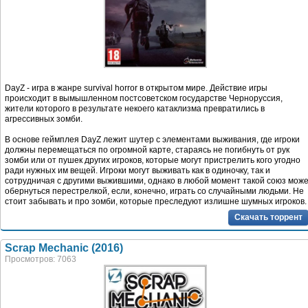
DayZ - игра в жанре survival horror в открытом мире. Действие игры
происходит в вымышленном постсоветском государстве Черноруссия,
жители которого в результате некоего катаклизма превратились в
агрессивных зомби.
В основе геймплея DayZ лежит шутер с элементами выживания, где игроки
должны перемещаться по огромной карте, стараясь не погибнуть от рук
зомби или от пушек других игроков, которые могут пристрелить кого угодно
ради нужных им вещей. Игроки могут выживать как в одиночку, так и
сотрудничая с другими выжившими, однако в любой момент такой союз мож
обернуться перестрелкой, если, конечно, играть со случайными людьми. Не
стоит забывать и про зомби, которые преследуют излишне шумных игроков.
Скачать торрент
Scrap Mechanic (2016)
Просмотров: 7063