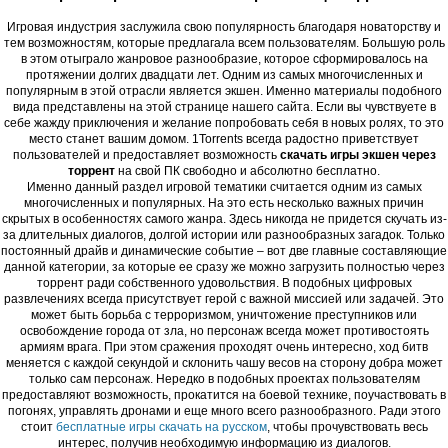
Игровая индустрия заслужила свою популярность благодаря новаторству и
тем возможностям, которые предлагала всем пользователям. Большую роль
в этом отыграло жанровое разнообразие, которое сформировалось на
протяжении долгих двадцати лет. Одним из самых многочисленных и
популярным в этой отрасли является экшен. Именно материалы подобного
вида представлены на этой странице нашего сайта. Если вы чувствуете в
себе жажду приключения и желание попробовать себя в новых ролях, то это
место станет вашим домом. 1Torrents всегда радостно приветствует
пользователей и предоставляет возможность
скачать игры экшен через
торрент
на свой ПК свободно и абсолютно бесплатно.
Именно данный раздел игровой тематики считается одним из самых
многочисленных и популярных. На это есть несколько важных причин
скрытых в особенностях самого жанра. Здесь никогда не придется скучать из-
за длительных диалогов, долгой истории или разнообразных загадок. Только
постоянный драйв и динамические событие – вот две главные составляющие
данной категории, за которые ее сразу же можно загрузить полностью через
торрент ради собственного удовольствия. В подобных цифровых
развлечениях всегда присутствует герой с важной миссией или задачей. Это
может быть борьба с терроризмом, уничтожение преступников или
освобождение города от зла, но персонаж всегда может противостоять
армиям врага. При этом сражения проходят очень интересно, ход битв
меняется с каждой секундой и склонить чашу весов на сторону добра может
только сам персонаж. Нередко в подобных проектах пользователям
предоставляют возможность, прокатится на боевой технике, поучаствовать в
погонях, управлять дронами и еще много всего разнообразного. Ради этого
стоит
бесплатные игры скачать на русском
, чтобы прочувствовать весь
интерес, получив необходимую информацию из диалогов.