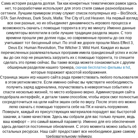
Сама история раздела долгая. Так как конкретных тематических рамок здесь
нет, то разработчики используют для этого стиля самые разнообразные
сеттинги. Лучшим примером этому служит список популярных игр – BioShock,
GTA: San Andreas, Dark Souls, Mafia: The City of Lost Heaven. На первый взгляд
все они разные, но их объединяет динамичность игрового процесса и
возможность скачать с помощью торрента в эту же минуту. Именно данные
симуляторы воплотили в себе лучшие традиции раздела экшен. С того
времени прошли уже долгие годы, но современные проекты до сих пор
учитывают тот бесценный опыт. По этой же дороге прошли Mass Effect 3,
Deus Ex: Human Revolution, The Witcher 3: Wild Hunt. Каждая из выше
перечисленных развлекательных программ имела грандиозный успех и если
вы до сих пор не решились загрузить их с помощью торрента, то спешите
сделать это прямо сейчас. Вы также всегда можете ознакомиться с другим
обширным разделом нашего трекера,
скачав бесплатно фильмы в hd
,
которые поражают красотой изображения.
Страница экшен игр нашего сайта рада приветствовать любого пользователя
в этом уютном месте. Если именно сейчас вы чувствуете необходимость
получить заряд адреналина, поучаствовать в невероятных событиях и
спасти несколько жизней, то место избранно верно. Администрация сайта
подобрала интерфейс, и детали таким способом, чтобы игрок смог полностью
сосредоточиться на цели найти экшен себе по вкусу. После этого его можно
легко скачать с помощью торрента себе на ПК и начать погружение.
Поверьте, каждый из присутствующих материалов порадует вас быстротой
закачки, а также качеством. Здесь мы собрали для вас только лучшее, ведь
ваш комфорт – это самый важный параметр. Именно для его обеспечения
здесь делаются постоянные обновления. С этого момента можно забыть об
остальных ресурсах. Наш сайт предоставит все необходимое даже самому
требовательному геймеру.