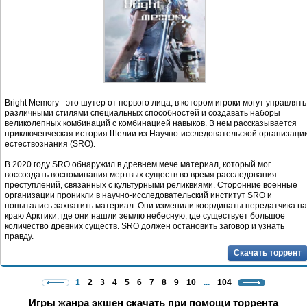
Bright Memory - это шутер от первого лица, в котором игроки могут управлять
различными стилями специальных способностей и создавать наборы
великолепных комбинаций с комбинацией навыков. В нем рассказывается
приключенческая история Шелии из Научно-исследовательской организаци
естествознания (SRO).
В 2020 году SRO обнаружил в древнем мече материал, который мог
воссоздать воспоминания мертвых существ во время расследования
преступлений, связанных с культурными реликвиями. Сторонние военные
организации проникли в научно-исследовательский институт SRO и
попытались захватить материал. Они изменили координаты передатчика на
краю Арктики, где они нашли землю небесную, где существует большое
количество древних существ. SRO должен остановить заговор и узнать
правду.
Скачать торрент
1
2
3
4
5
6
7
8
9
10
...
104
Игры жанра экшен скачать при помощи торрента