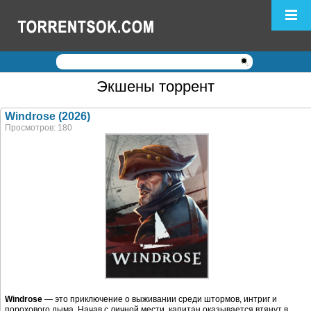
Логин:
Пароль:
Экшены торрент
Регистрация
|
Забыли пароль?
Windrose (2026)
Просмотров: 180
Windrose
— это приключение о выживании среди штормов, интриг и
порохового дыма. Начав с личной мести, капитан оказывается втянут в