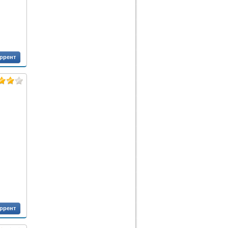
оррент
оррент