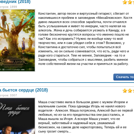
ведник (2018)
отров: 1899
Константин, автор песен и виртуозный гитарист, сбегает от
накопившихся проблем в заповедник «Михайловское». Костя
давно лишился всех способов заработка, почти отчаялся
быть услышанным и живет по инерции, часто налегая на
алкоголь. Жена и дочь собираются уезжать в Канаду, а в
голове бесконечно крутятся вопросы что именно пошло не
так? Как это исправить? Нужно ли вообще кому-то моё
творчество, или я сам убедил себя в этом? Возможно, у
Константина и достаточно сил, чтобы попытаться всё
изменить, но он сильно сомневается, что есть, ради чего и
ради кого стараться. Тем не менее, Заповедник - на то и
Заповедник, чтобы собраться с мыслями, разбить минное
поле собственной жизни на участки и приняться за работу.
Скачать т
 бьется сердце (2018)
отров: 3307
Маша счастливо жила в большом доме с мужем Игорем и
маленьким сыном. Пока однажды Игорь не нанял нового
водителя - Алексея. Маша потрясена, Алексей был ее первой
любовью, но из-за его предательства они расстались, и
Маша вышла за Игоря. А вскоре Маша узнает, что ее
верный, заботливый и надежный муж, уважаемый
бизнесмен, на самом деле наркоторговец. Теперь ей и ее
сыну грозит смерть...