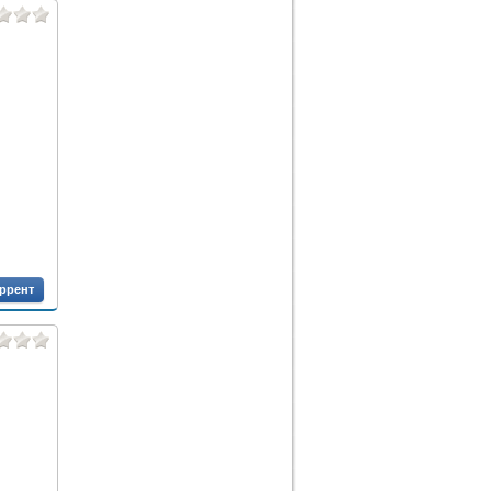
оррент