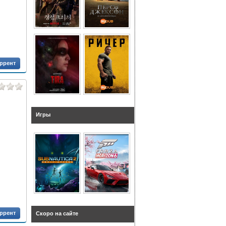
оррент
Игры
оррент
Скоро на сайте