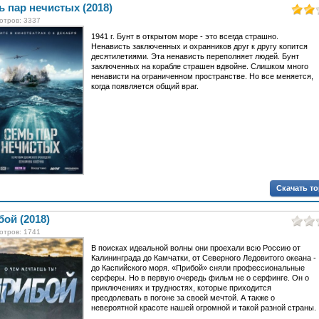
 пар нечистых (2018)
отров: 3337
1941 г. Бунт в открытом море - это всегда страшно.
Ненависть заключенных и охранников друг к другу копится
десятилетиями. Эта ненависть переполняет людей. Бунт
заключенных на корабле страшен вдвойне. Слишком много
ненависти на ограниченном пространстве. Но все меняется,
когда появляется общий враг.
Скачать т
ой (2018)
отров: 1741
В поисках идеальной волны они проехали всю Россию от
Калининграда до Камчатки, от Северного Ледовитого океана -
до Каспийского моря. «Прибой» сняли профессиональные
серферы. Но в первую очередь фильм не о серфинге. Он о
приключениях и трудностях, которые приходится
преодолевать в погоне за своей мечтой. А также о
невероятной красоте нашей огромной и такой разной страны.