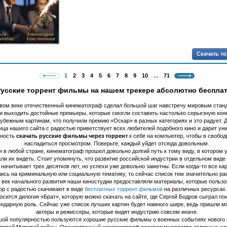
Скачать т
1
2
3
4
5
6
7
8
9
10
...
71
Русские торрент фильмы на нашем трекере абсолютно беспла
овом веке отечественный кинематограф сделал большой шаг навстречу мировым стан
и выходить достойные премьеры, которые смогли составить настолько серьезную ко
убежным картинам, что получили премию «Оскар» в разных категориях и это радует. 
ица нашего сайта с радостью приветствует всех любителей подобного кино и дарит ун
жность
скачать русские фильмы через торрент
к себе на компьютер, чтобы в свобо
насладиться просмотром. Поверьте, каждый уйдет отсюда довольным.
и в любой стране, кинематограф прошел довольно долгий путь к тому виду, в котором 
ли их видеть. Стоит упомянуть, что развитие российской индустрии в отдельном виде
 начитывает трех десятков лет, но успехи уже довольно заметны. Если когда-то все ка
ись на криминальную или социальную тематику, то сейчас список тем значительно ра
 век начального развития наши киностудии предоставляли материалы, которые пользо
ор с радостью скачивают в виде
бесплатных торрент фильмов
на различных ресурсах.
осится дилогия «Брат», которую можно скачать на сайте, где Сергей Бодров сыграл по
ендарную роль. Сейчас уже список лучших картин будет намного шире, ведь пришли 
актеры и режиссеры, которые видят индустрию совсем иначе.
ой популярностью пользуются хорошие русские фильмы о военных событиях нового
Второй Мировой войны. Отечественный кинематограф подарил множество отличных ки