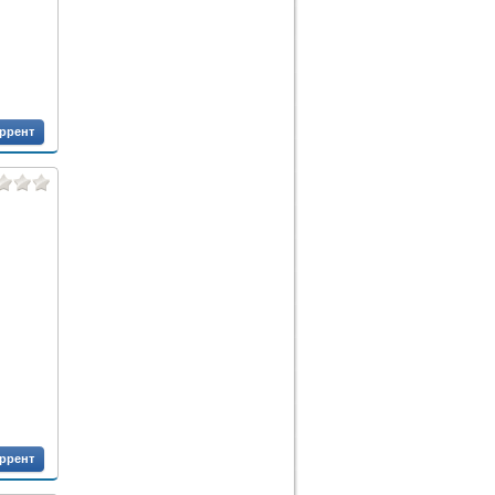
оррент
оррент