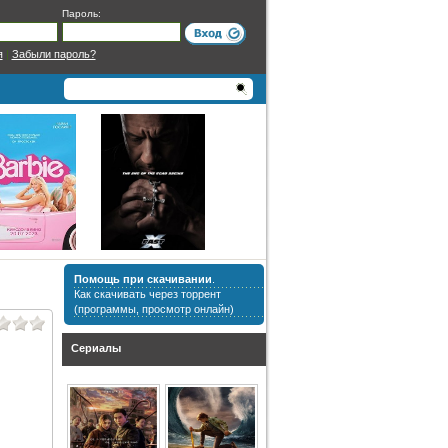
Пароль:
я
|
Забыли пароль?
Помощь при скачивании
.
Как скачивать через торрент
(программы, просмотр онлайн)
Сериалы