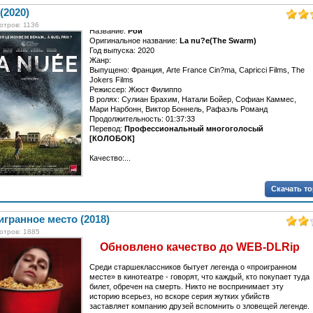
(2020)
отров: 1136
Название:
Рой
Оригинальное название:
La nu?e(The Swarm)
Год выпуска: 2020
Жанр:
Выпущено: Франция, Arte France Cin?ma, Capricci Films, The
Jokers Films
Режиссер: Жюст Филиппо
В ролях: Сулиан Брахим, Натали Бойер, Софиан Каммес,
Мари Нарбонн, Виктор Боннель, Рафаэль Романд
Продолжительность: 01:37:33
Перевод:
Профессиональный многоголосый
[КОЛОБОК]
Качество:...
Скачать т
гранное место (2018)
отров: 1885
Обновлено качество до WEB-DLRip
Среди старшеклассников бытует легенда о «проигранном
месте» в кинотеатре - говорят, что каждый, кто покупает туда
билет, обречен на смерть. Никто не воспринимает эту
историю всерьез, но вскоре серия жутких убийств
заставляет компанию друзей вспомнить о зловещей легенде.