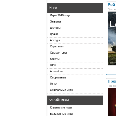
Рой 
Игры
Просм
Игры 2019 года
Экшены
Шутеры
Драки
Аркады
Стратегии
Симуляторы
Квесты
RPG
Adventure
Спортивные
Прои
Гонки
Просм
Ожидаемые игры
Онлайн игры
Клиентские игры
Браузерные игры