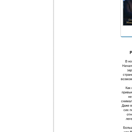
В н
Начал
зар
стран
возмо
Как 
привык
не
снимал
Даже в
сих п
отн
лег
Больш
или 