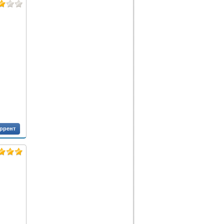
оррент