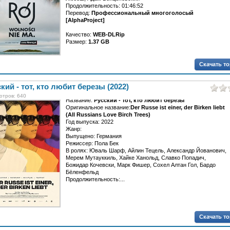
Продолжительность: 01:46:52
Перевод:
Профессиональный многоголосый
[AlphaProject]
Качество:
WEB-DLRip
Размер:
1.37 GB
Вот уже десять лет семья живет...[/AlphaProject]
Скачать т
кий - тот, кто любит березы (2022)
отров: 640
Название:
Русский - тот, кто любит березы
Оригинальное название:
Der Russe ist einer, der Birken liebt
(All Russians Love Birch Trees)
Год выпуска: 2022
Жанр:
Выпущено: Германия
Режиссер: Пола Бек
В ролях: Юваль Шарф, Айлин Тецель, Александр Йованович,
Мерем Мутауккиль, Хайке Ханольд, Славко Попадич,
Божидар Кочевски, Марк Фишер, Сохел Алтан Гол, Бардо
Бёленфельд
Продолжительность:...
Скачать т