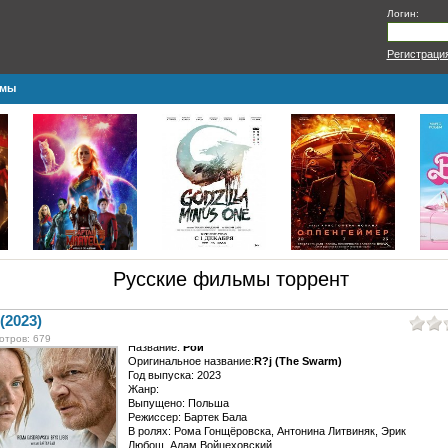
Логин:
Регистраци
ьмы
Русские фильмы торрент
(2023)
отров: 679
Название:
Рой
Оригинальное название:
R?j (The Swarm)
Год выпуска: 2023
Жанр:
Выпущено: Польша
Режиссер: Бартек Бала
В ролях: Рома Гонщёровска, Антонина Литвиняк, Эрик
Любош, Адам Войцеховский