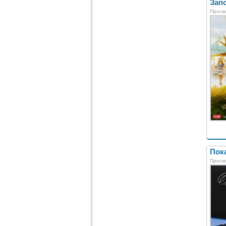
Запо
Просм
Пока
Просм