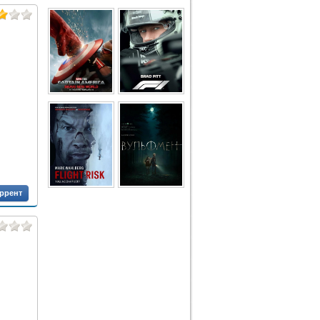
оррент