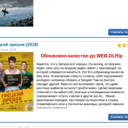
Скачать т
кий орешек (2018)
отров: 2128
Обновлено качество до WEB-DLRip
Кажется, что у Артура всё хорошо. Он молод, остроумен,
ведет свое шоу на модном радио, живет с красавицей, на
которой собирается жениться. Но! Его избранница вынесла
ему мозг. И внезапная страсть к поиску себя подталкивает
молодого человека сбежать в Грецию! Там он быстро
находит друзей. Вместе они вытворяют такое, что даже
местные мафиози не могут пройти мимо. Целая вереница
событий и случайностей, опасные и неожиданные моменты
поворачивают отпуск совсем в другое русло... Яркая,
авантюрная комедия, настоящее путешествие в страну
Олимпийского огня и богически красивых дочерей главного
греческого мафиози!
Скачать т