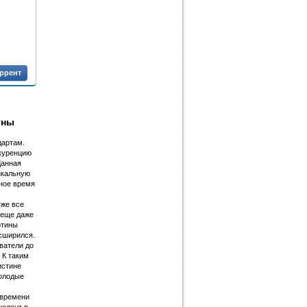
оррент
тны
дартам.
нкуренцию
Данная
икальную
дное время
уже все
 еще даже
ртины
сширился.
ватели до
 К таким
истине
молодые
 времени
нолент в