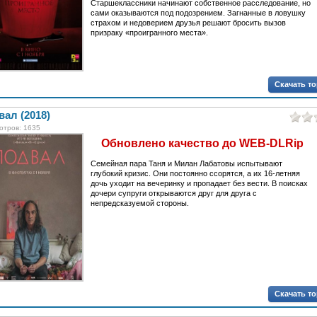
Старшеклассники начинают собственное расследование, но
сами оказываются под подозрением. Загнанные в ловушку
страхом и недоверием друзья решают бросить вызов
призраку «проигранного места».
Скачать т
ал (2018)
отров: 1635
Обновлено качество до WEB-DLRip
Семейная пара Таня и Милан Лабатовы испытывают
глубокий кризис. Они постоянно ссорятся, а их 16-летняя
дочь уходит на вечеринку и пропадает без вести. В поисках
дочери супруги открываются друг для друга с
непредсказуемой стороны.
Скачать т