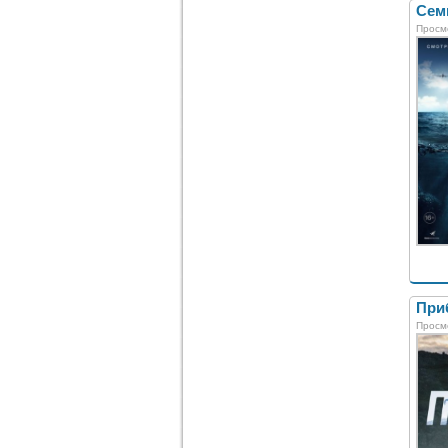
Семь
Просм
Приб
Просм