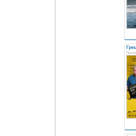
Грец
Просм