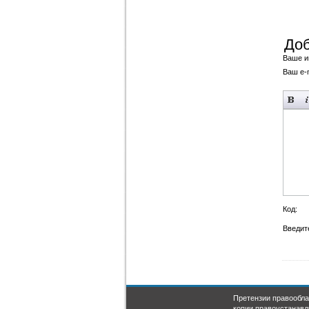
Доб
Ваше и
Ваш e-m
Код:
Введите
Претензии правообла
копии правоустанавл