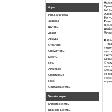
Назва
Ориги
Игры
Год в
Жанр:
Игры 2019 года
Выпуще
Экшены
Режис
В роля
Шутеры
Джейн
Продо
Драки
Аркады
О фи
— пас
Стратегии
паден
Симуляторы
горст
счита
Квесты
Океан
С каж
RPG
— от 
Adventure
орган
не зн
Спортивные
спаса
Гонки
акулы
Ожидаемые игры
Онлайн игры
Клиентские игры
Браузерные игры