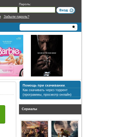
Пароль:
я
|
Забыли пароль?
Помощь при скачивании
.
Как скачивать через торрент
(программы, просмотр онлайн)
Сериалы