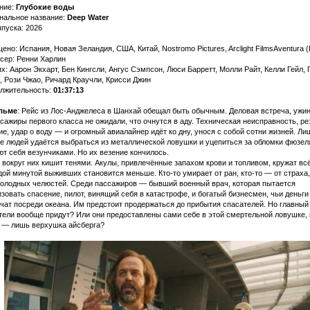
ние:
Глубокие воды
нальное название:
Deep Water
ыпуска: 2026
но: Испания, Новая Зеландия, США, Китай, Nostromo Pictures, Arclight FilmsAventura (I
сер: Ренни Харлин
х: Аарон Экхарт, Бен Кингсли, Ангус Сэмпсон, Люси Барретт, Молли Райт, Келли Гейл,
, Рози Чжао, Ричард Краучли, Крисси Джин
лжительность:
01:37:13
льме
: Рейс из Лос-Анджелеса в Шанхай обещал быть обычным. Деловая встреча, ужи
сажиры первого класса не ожидали, что очнутся в аду. Техническая неисправность, ре
ие, удар о воду — и огромный авиалайнер идёт ко дну, унося с собой сотни жизней. Ли
ке людей удаётся выбраться из металлической ловушки и уцепиться за обломки фюзел
ют себя везунчиками. Но их везение кончилось.
 вокруг них кишит тенями. Акулы, привлечённые запахом крови и топливом, кружат всё
дой минутой выживших становится меньше. Кто-то умирает от ран, кто-то — от страха,
голодных челюстей. Среди пассажиров — бывший военный врач, которая пытается
изовать спасение, пилот, винящий себя в катастрофе, и богатый бизнесмен, чьи деньги
ачат посреди океана. Им предстоит продержаться до прибытия спасателей. Но главный
тели вообще придут? Или они предоставлены сами себе в этой смертельной ловушке, 
 — лишь верхушка айсберга?