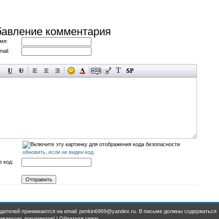
авление комментария
мя:
ail:
обновить, если не виден код
 код:
дателей принимаются на email: penkin6969@yandex.ru. В письме должны содержаться
ивающих документов! |
Обратная связь