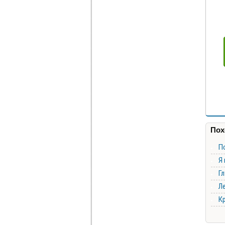
Пох
По
Я 
Гл
Л
Кр