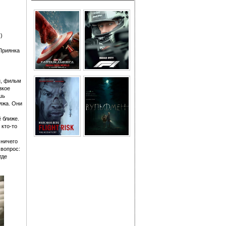
)
 Приянка
н, фильм
зкое
шь
яжа. Они
 ближе.
 кто-то
 ничего
 вопрос:
где