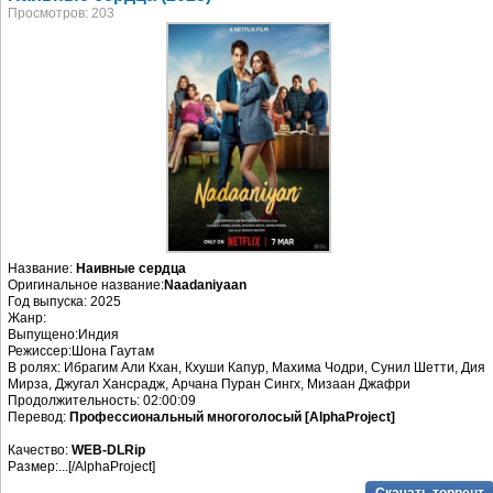
Просмотров: 203
Название:
Наивные сердца
Оригинальное название:
Naadaniyaan
Год выпуска: 2025
Жанр:
Выпущено:Индия
Режиссер:Шона Гаутам
В ролях: Ибрагим Али Кхан, Кхуши Капур, Махима Чодри, Сунил Шетти, Дия
Мирза, Джугал Хансрадж, Арчана Пуран Сингх, Мизаан Джафри
Продолжительность: 02:00:09
Перевод:
Профессиональный многоголосый [AlphaProject]
Качество:
WEB-DLRip
Размер:...[/AlphaProject]
Скачать торрент