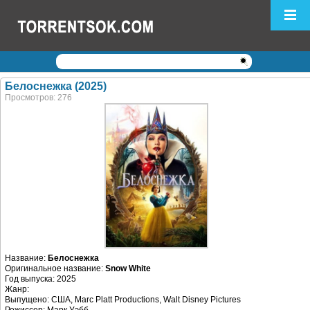
Логин:
Пароль:
Регистрация
|
Забыли пароль?
Белоснежка (2025)
Просмотров: 276
Название:
Белоснежка
Оригинальное название:
Snow White
Год выпуска: 2025
Жанр:
Выпущено: США, Marc Platt Productions, Walt Disney Pictures