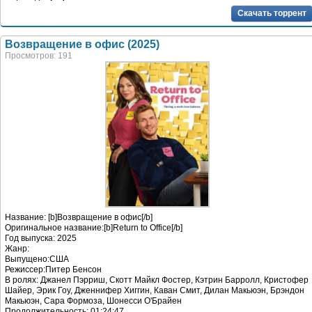
Скачать торрент
Возвращение в офис (2025)
Просмотров: 191
Название: [b]Возвращение в офис[/b]
Оригинальное название:[b]Return to Office[/b]
Год выпуска: 2025
Жанр:
Выпущено:США
Режиссер:Питер Бенсон
В ролях: Джанел Пэрриш, Скотт Майкл Фостер, Кэтрин Барролл, Кристофер
Шайер, Эрик Гоу, Дженнифер Хиггин, Каван Смит, Дилан Макьюэн, Брэндон
Макьюэн, Сара Формоза, Шонесси О'Брайен
Продолжительность: 01:24:47