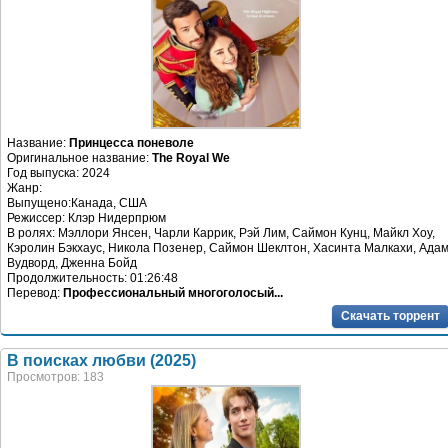
Название:
Принцесса поневоле
Оригинальное название:
The Royal We
Год выпуска: 2024
Жанр:
Выпущено:Канада, США
Режиссер: Клэр Нидерпрюм
В ролях: Мэллори Янсен, Чарли Каррик, Рэй Лим, Саймон Кунц, Майкл Хоу,
Кэролин Бэкхаус, Никола Позенер, Саймон Шеклтон, Хасинта Малкахи, Ада
Вудворд, Дженна Бойд
Продолжительность: 01:26:48
Перевод:
Профессиональный многоголосый...
Скачать торрент
В поисках любви (2025)
Просмотров: 183