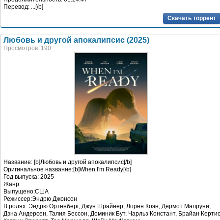
Перевод: ...[/b]
Скачать торрент
Любовь и другой апокалипсис (2025)
Просмотров: 190
Название: [b]Любовь и другой апокалипсис[/b]
Оригинальное название:[b]When I'm Ready[/b]
Год выпуска: 2025
Жанр:
Выпущено:США
Режиссер:Эндрю Джонсон
В ролях: Эндрю Ортенберг, Джун Шрайнер, Лорен Коэн, Дермот Малруни,
Дэна Андерсен, Талия Бессон, Доминик Бут, Чарльз Констант, Брайан Кертис