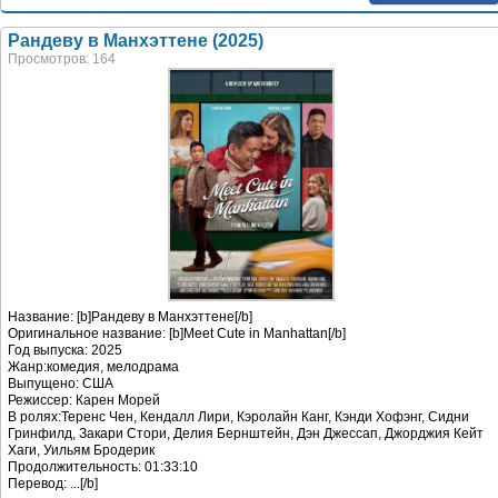
Рандеву в Манхэттене (2025)
Просмотров: 164
Название: [b]Рандеву в Манхэттене[/b]
Оригинальное название: [b]Meet Cute in Manhattan[/b]
Год выпуска: 2025
Жанр:комедия, мелодрама
Выпущено: США
Режиссер: Карен Морей
В ролях:Теренс Чен, Кендалл Лири, Кэролайн Канг, Кэнди Хофэнг, Сидни
Гринфилд, Закари Стори, Делия Бернштейн, Дэн Джессап, Джорджия Кейт
Хаги, Уильям Бродерик
Продолжительность: 01:33:10
Перевод: ...[/b]