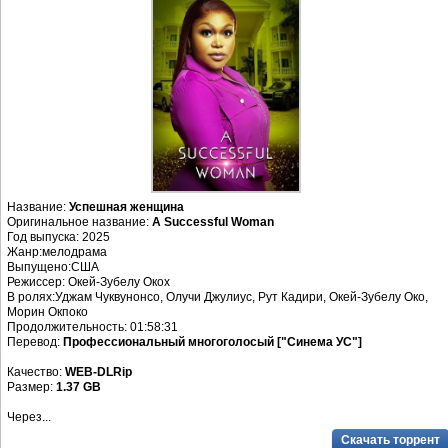
Название:
Успешная женщина
Оригинальное название:
A Successful Woman
Год выпуска: 2025
Жанр:мелодрама
Выпущено:США
Режиссер: Окей-Зубелу Окох
В ролях:Уджам Чуквунонсо, Олучи Джулиус, Рут Кадири, Окей-Зубелу Око,
Морин Окпоко
Продолжительность: 01:58:31
Перевод:
Профессиональный многоголосый ["Синема УС"]
Качество:
WEB-DLRip
Размер:
1.37 GB
Через...
Скачать торрент