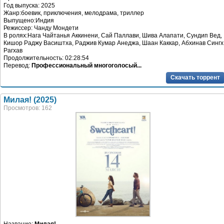
Год выпуска: 2025
Жанр:боевик, приключения, мелодрама, триллер
Выпущено:Индия
Режиссер: Чанду Мондети
В ролях:Нага Чайтанья Аккинени, Сай Паллави, Шива Алапати, Сундип Вед,
Кишор Раджу Васиштха, Раджив Кумар Анеджа, Шаан Каккар, Абхинав Сингх
Рагхав
Продолжительность: 02:28:54
Перевод:
Профессиональный многоголосый...
Скачать торрент
Милая! (2025)
Просмотров: 162