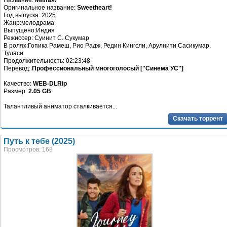
Название:
Милая!
Оригинальное название:
Sweetheart!
Год выпуска: 2025
Жанр:мелодрама
Выпущено:Индия
Режиссер: Суинит С. Сукумар
В ролях:Гопика Рамеш, Рио Радж, Редин Кингсли, Арулнити Сасикумар,
Туласи
Продолжительность: 02:23:48
Перевод:
Профессиональный многоголосый ["Синема УС"]
Качество:
WEB-DLRip
Размер:
2.05 GB
Талантливый аниматор сталкивается...
Скачать торрент
Путь к тебе (2025)
Просмотров: 168