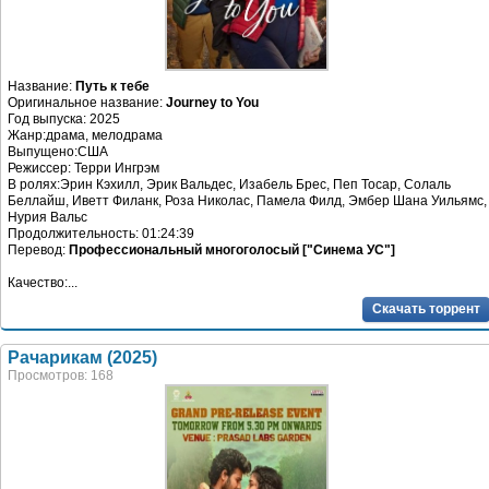
Название:
Путь к тебе
Оригинальное название:
Journey to You
Год выпуска: 2025
Жанр:драма, мелодрама
Выпущено:США
Режиссер: Терри Ингрэм
В ролях:Эрин Кэхилл, Эрик Вальдес, Изабель Брес, Пеп Тосар, Солаль
Беллайш, Иветт Филанк, Роза Николас, Памела Филд, Эмбер Шана Уильямс,
Нурия Вальс
Продолжительность: 01:24:39
Перевод:
Профессиональный многоголосый ["Синема УС"]
Качество:...
Скачать торрент
Рачарикам (2025)
Просмотров: 168