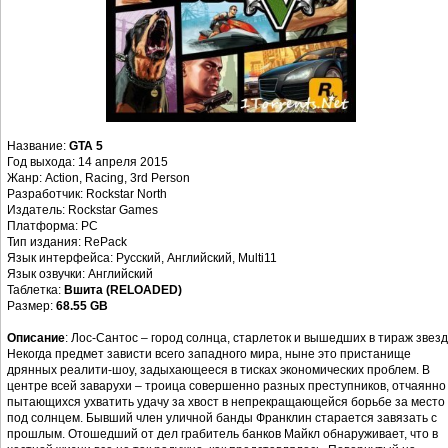
Название:
GTA 5
Год выхода: 14 апреля 2015
Жанр: Action, Racing, 3rd Person
Разработчик: Rockstar North
Издатель: Rockstar Games
Платформа: PC
Тип издания: RePack
Язык интерфейса: Русский, Английский, Multi11
Язык озвучки: Английский
Таблетка:
Вшита (RELOADED)
Размер:
68.55 GB
Описание
: Лос-Сантос – город солнца, старлеток и вышедших в тираж звезд
Некогда предмет зависти всего западного мира, ныне это пристанище
дрянных реалити-шоу, задыхающееся в тисках экономических проблем. В
центре всей заварухи – троица совершенно разных преступников, отчаянно
пытающихся ухватить удачу за хвост в непрекращающейся борьбе за место
под солнцем. Бывший член уличной банды Франклин старается завязать с
прошлым. Отошедший от дел грабитель банков Майкл обнаруживает, что в