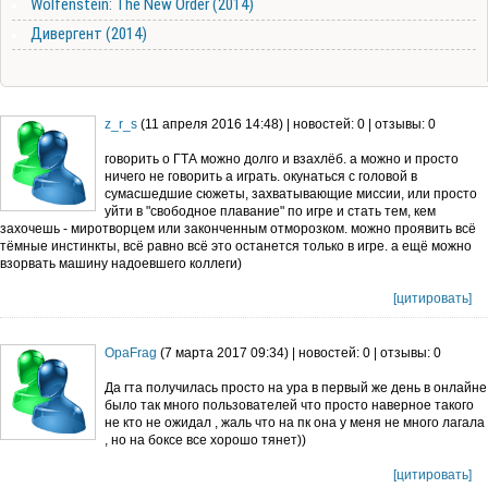
Wolfenstein: The New Order (2014)
Дивергент (2014)
z_r_s
(11 апреля 2016 14:48) | новостей: 0 | отзывы: 0
говорить о ГТА можно долго и взахлёб. а можно и просто
ничего не говорить а играть. окунаться с головой в
сумасшедшие сюжеты, захватывающие миссии, или просто
уйти в "свободное плавание" по игре и стать тем, кем
захочешь - миротворцем или законченным отморозком. можно проявить всё
тёмные инстинкты, всё равно всё это останется только в игре. а ещё можно
взорвать машину надоевшего коллеги)
[цитировать]
OpaFrag
(7 марта 2017 09:34) | новостей: 0 | отзывы: 0
Да гта получилась просто на ура в первый же день в онлайне
было так много пользователей что просто наверное такого
не кто не ожидал , жаль что на пк она у меня не много лагала
, но на боксе все хорошо тянет))
[цитировать]