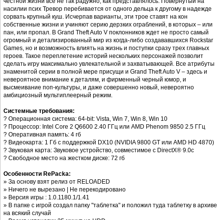
честной жизни все не так радужно, как представлялось. Повернутый на
насилии псих Тревор перебивается от одного дельца к другому в надежде
сорвать крупный куш. Исчерпав варианты, эти трое ставят на кон
собственные жизни и учиняют серию дерзких ограблений, в которых – или
пан, или пропал. В Grand Theft Auto V поклонников ждет не просто самый
огромный и детализированный мир из когда-либо создававшихся Rockstar
Games, но и возможность влиять на жизнь и поступки сразу трех главных
героев. Такое переплетение историй нескольких персонажей позволит
сделать игру максимально увлекательной и захватывающей. Все атрибуты
знаменитой серии в полной мере присущи и Grand Theft Auto V – здесь и
невероятное внимание к деталям, и фирменный черный юмор, и
высмеивание поп-культуры, и даже совершенно новый, невероятно
амбициозный мультиплеерный режим.
Системные требования:
? Операционная система: 64-bit: Vista, Win 7, Win 8, Win 10
? Процессор: Intel Core 2 Q6600 2.40 ГГц или AMD Phenom 9850 2.5 ГГц
? Оперативная память: 4 гб
? Видеокарта: 1 Гб с поддержкой DX10 (NVIDIA 9800 GT или AMD HD 4870)
? Звуковая карта: Звуковое устройство, совместимое с DirectX® 9.0с
? Свободное место на жестком диске: 72 гб
Особенности RePackа:
» За основу взят релиз от RELOADED
» Ничего не вырезано | Не перекодировано
» Версия игры : 1.0.1180.1/1.41
» В папке с игрой создал папку "таблетка" и положил туда таблетку в архиве
на всякий случай