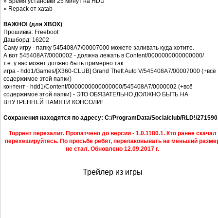
» Время установки 25 минут на HDD
» Repack от xatab
ВАЖНО! (для XBOX)
Прошивка: Freeboot
Дашборд: 16202
Саму игру - папку 545408A7/00007000 можете заливать куда хотите.
А вот 545408A7/0000002 - должна лежать в Content/0000000000000000/
т.е. у вас может должно быть примерно так
игра - hdd1/Games/[X360-CLUB] Grand Theft Auto V/545408A7/00007000 (+всё
содержимое этой папки)
контент - hdd1/Content/0000000000000000/545408A7/0000002 (+всё
содержимое этой папки) - ЭТО ОБЯЗАТЕЛЬНО ДОЛЖНО БЫТЬ НА
ВНУТРЕННЕЙ ПАМЯТИ КОНСОЛИ!
Сохранения находятся по адресу: C:/ProgramData/Socialclub/RLD!/271590
Торрент перезалит. Пропатчено до версии - 1.0.1180.1. Кто ранее скачал
перехешируйтесь. По просьбе ребят, перепаковывать на меньший разме
не стал. Обновлено 12.09.2017 г.
Трейлер из игры