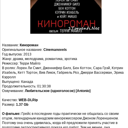
Название:
Кинороман
Оригинальное название:
Cinemanovels
Год выпуска: 2013
Жанр: драма, мелодрама, романтика, эротика
Режиссер: Терри Майлз
В ролях: Лорен Ли Смит, Дженнифер Билз, Бен Коттон, Сара Грэй, Кэтрин
Изабель, Кетт Тортон, Вив Ликок, Габриель Роз, Джерри Вассерман, Эрика
Кэрролл
Выпущено: Канада
Продолжительность: 01:30:38
Озвучивание:
Любительское (одноголосое) [Antonio]
Качество:
WEB-DLRip
Размер:
1.37 Gb
О фильме:
Грейс в последние годы практически не общалась со своим
отцом, легендарным канадским кинорежиссером Джоном Лореншеном.
Поэтому она очень удивилась, когда ей предложили принять участие в
подготовке ретроспективного показа его работ. Тем не менее, она