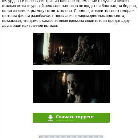
абсурдных и опасных интриг. Их наивное стремление к «лучшей жизни»
сталкивается с суровой реальностью: оспа не щадит ни богатых, ни бедных,
политические игры могут стоить головы. С помощью язвительного юмора и
гротеска фильм разоблачает тщеславие и лицемерие высшего света,
показывая, что даже в самые тёмные времена люди готовы предать друг
друга ради призрачной выгоды.