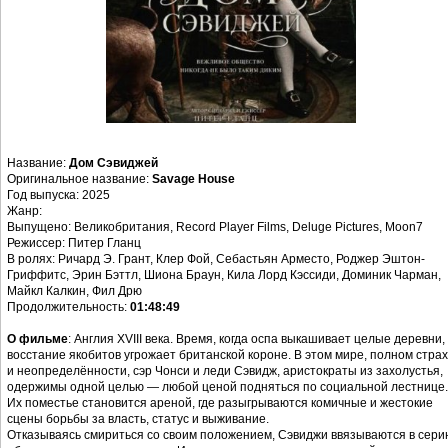
Название:
Дом Сэвиджей
Оригинальное название:
Savage House
Год выпуска: 2025
Жанр:
Выпущено: Великобритания, Record Player Films, Deluge Pictures, Moon7
Режиссер: Питер Гланц
В ролях: Ричард Э. Грант, Клер Фой, Себастьян Арместо, Роджер Эштон-
Гриффитс, Эрин Бэттл, Шиона Браун, Кила Лорд Кэссиди, Доминик Чарман,
Майкл Калкин, Фил Дрю
Продолжительность:
01:48:49
О фильме
: Англия XVIII века. Время, когда оспа выкашивает целые деревни,
восстание якобитов угрожает британской короне. В этом мире, полном стра
и неопределённости, сэр Чонси и леди Сэвидж, аристократы из захолустья,
одержимы одной целью — любой ценой подняться по социальной лестнице.
Их поместье становится ареной, где разыгрываются комичные и жестокие
сцены борьбы за власть, статус и выживание.
Отказываясь смириться со своим положением, Сэвиджи ввязываются в сери