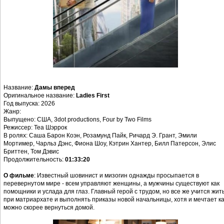
Название:
Дамы вперед
Оригинальное название:
Ladies First
Год выпуска: 2026
Жанр:
Выпущено: США, 3dot productions, Four by Two Films
Режиссер: Теа Шэррок
В ролях: Саша Барон Коэн, Розамунд Пайк, Ричард Э. Грант, Эмили
Мортимер, Чарльз Дэнс, Фиона Шоу, Кэтрин Хантер, Билл Патерсон, Элис
Бриттен, Том Дэвис
Продолжительность:
01:33:20
О фильме
: Известный шовинист и мизогин однажды просыпается в
перевернутом мире - всем управляют женщины, а мужчины существуют как
помощники и услада для глаз. Главный герой с трудом, но все же учится жит
при матриархате и выполнять приказы новой начальницы, хотя и мечтает ка
можно скорее вернуться домой.