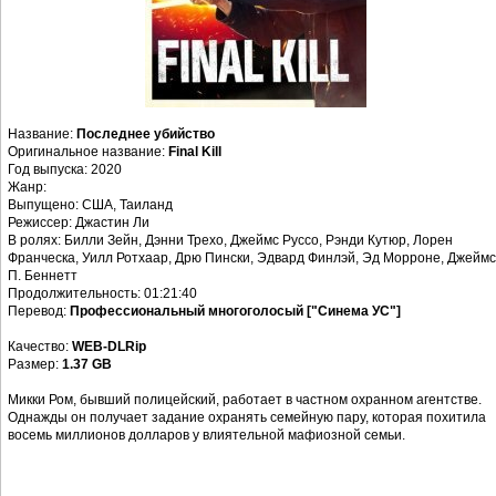
Название:
Последнее убийство
Оригинальное название:
Final Kill
Год выпуска: 2020
Жанр:
Выпущено: США, Таиланд
Режиссер: Джастин Ли
В ролях: Билли Зейн, Дэнни Трехо, Джеймс Руссо, Рэнди Кутюр, Лорен
Франческа, Уилл Ротхаар, Дрю Пински, Эдвард Финлэй, Эд Морроне, Джеймс
П. Беннетт
Продолжительность: 01:21:40
Перевод:
Профессиональный многоголосый ["Синема УС"]
Качество:
WEB-DLRip
Размер:
1.37 GB
Микки Ром, бывший полицейский, работает в частном охранном агентстве.
Однажды он получает задание охранять семейную пару, которая похитила
восемь миллионов долларов у влиятельной мафиозной семьи.