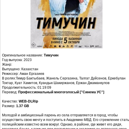
Оригинальное название:
Тимучин
Год выпуска: 2023
Жанр:
Выпущено: Казахстан
Режиссер: Аман Ергазиев
В ролях:Тимур Бактыбаев, Жанель Сергазина, Талгат Дуйсенов, Еркебулан
Токтар, Куат Хамитов, Куандык Шакиржанов, Ержан Джаманкулов
Продолжительность: 01:19:09
Перевод:
Профессиональный многоголосый ["Синема УС"]
Качество:
WEB-DLRip
Размер:
1.37 GB
Молодой и амбициозный парень из села отправляется в город, чтобы
осуществить свою мечту и поступить в Академию МВД. Его стремление стать
полицейским известно всем вокруг. Однако, в районе, где живет его дядя,
властвует банда, к тому же при поступлении в академию он встречает свою