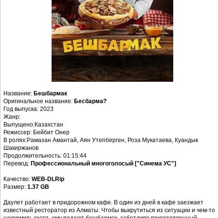
Название:
Бешбармак
Оригинальное название:
Бесбарма?
Год выпуска: 2023
Жанр:
Выпущено:Казахстан
Режиссер: Бейбит Онер
В ролях:Рамазан Амантай, Аян Утепберген, Роза Мукатаева, Куандык
Шакиржанов
Продолжительность: 01:15:44
Перевод:
Профессиональный многоголосый ["Синема УС"]
Качество:
WEB-DLRip
Размер:
1.37 GB
Даулет работает в придорожном кафе. В один из дней в кафе заезжает
известный ресторатор из Алматы. Чтобы выкрутиться из ситуации и чем-то
накормить гостя, ему подают бешбармак, заботливо приготовленный