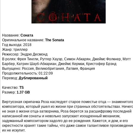
Название:
Соната
Оригинальное название:
The Sonata
Год выхода: 2018
Жанр: триллер
Режиссер: Эндрю Десмонд
В ролях: Фрея Тингли, Рутгер Хауэр, Симон Абкарян, Джеймс Фолкнер, Мэтт
Барбер, Катрин Шауб-Абкариан, Джеймс Кермак, Кристофер Брэнд
Выпущено: Россия, Великобритания, Латвия, Франция
Продолжительность: 01:22:09
Перевод:
Дублированный
Качество:
TS
Размер:
1.37 GB
Виртуозная скрипачка Роза наследует старое поместье отца — знаменитог
композитора, который ушел из жизни при странных обстоятельствах. Ничег
не зная о жизни отца-затворника, Роза берется за расшифровку последней
написанной им сонаты и невольно запускает изощренный механизм,
задуманный композитором задолго до ее рождения. Кажется, и дом, и его
окрестности хранят такие тайны, что даже самое талантливое произведени
их не искупит.