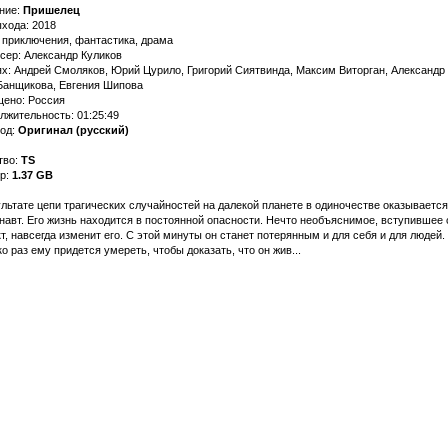
ние:
Пришелец
ыхода: 2018
 приключения, фантастика, драма
сер: Александр Куликов
ях: Андрей Смоляков, Юрий Цурило, Григорий Сиятвинда, Максим Виторган, Александр 
Банщикова, Евгения Шипова
ено: Россия
лжительность: 01:25:49
од:
Оригинал (русский)
тво:
TS
р:
1.37 GB
ультате цепи трагических случайностей на далекой планете в одиночестве оказывается
навт. Его жизнь находится в постоянной опасности. Нечто необъяснимое, вступившее 
т, навсегда изменит его. С этой минуты он станет потерянным и для себя и для людей.
о раз ему придется умереть, чтобы доказать, что он жив...