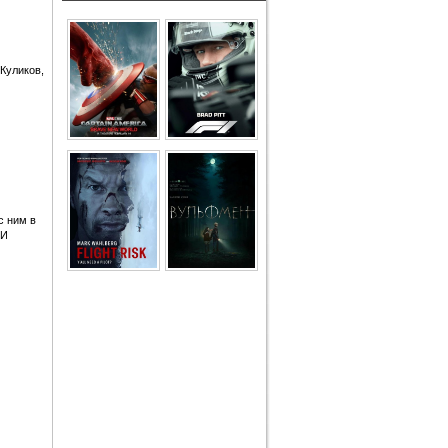
Куликов,
с ним в
 И