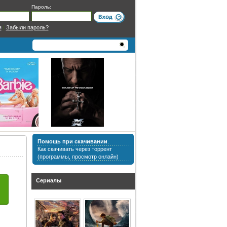
Пароль:
я
|
Забыли пароль?
Помощь при скачивании
.
Как скачивать через торрент
(программы, просмотр онлайн)
Сериалы