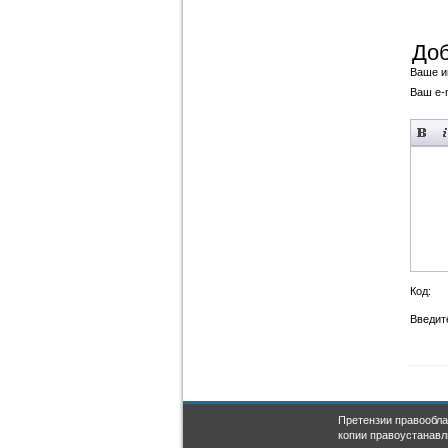
Доб
Ваше и
Ваш e-m
Код:
Введите
Претензии правообла
копии правоустанавл