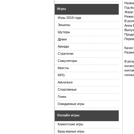
Назва
Год в
Игры
Жанр:
Режис
Игры 2019 года
В рол
Экшены
Анна 
Выпущ
Шутеры
Продо
Перев
Драки
Аркады
Качес
Разме
Стратегии
Симуляторы
В рез
космо
Квесты
контак
скольк
RPG
Adventure
Спортивные
Гонки
Ожидаемые игры
Онлайн игры
Клиентские игры
Браузерные игры