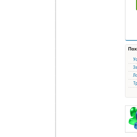
Пох
У
За
Ло
Т