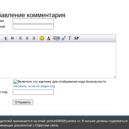
авление комментария
мя:
ail:
обновить, если не виден код
 код:
дателей принимаются на email: penkin6969@yandex.ru. В письме должны содержаться
ивающих документов! |
Обратная связь