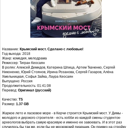
Название:
Крымский мост. Сделано с любовью!
Год выхода: 2018
Жанр: комедия, мелодрама
Режиссер: Тигран Кеосаян
В ролях: Алексей Демидов, Катерина Шпица, Артем Ткаченко, Сергей
Никоненко, Юрий Стоянов, Ирина Розанова, Сергей Газаров, Алёна
Хмельницкая, Софья Зайка, Лаура Кеосаян
Выпущено: Россия
Продолжительность: 01:41:08
Перевод:
Оригинал (русский)
Качество:
TS
Размер:
1.37 GB
Жаркое лето и ласковое море - в Керчи строится Крымский мост. У Димы -
молодого и дерзкого строителя - есть хобби из каждой смены студенток-
археологов выбрать самую красивую и именно ее завоевать. И в этот раз
случилось бы так же, если бы не московский пиарщик. Он привез на стройку