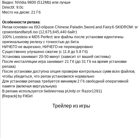
Видео: NVidia 9800 (512Mb) или лучше
DirectX: 9.0c
Место на диске: 21 Гб
Особенности репака
:
Репак основан на ISO-образе Chinese.Paladin.Sword.and.Fairy.6-SKIDROW: sr
cpswordandfairy6.iso (12,675,645,440 байт)
100% Lossless и MD5 Perfect: все файлы после установки идентичны
оригинальному релизу с точностью до бита
НИЧЕГО не вырезано, НИЧЕГО не перекодировано
Существенно улучшено сжатие (с 11.8 до 5.8 Гб)
Установка занимает 20-50 минут (зависит от вашей системы)
После инсталляции игра занимает 21 Гб (до 31 Гб на время установки
репака)
После установки доступна опция проверки контрольных сумм всех файлов,
чтобы убедиться, что репак установился нормально
Для установки репака требуется минимум 2 Гб свободной оперативной
памяти (включая виртуальную)
В репаке используется библиотека pUnity от Razor12911
[Repack] by FitGirl
Трейлер из игры