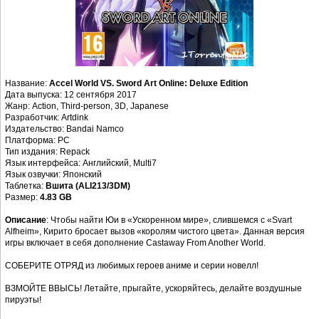
Название:
Accel World VS. Sword Art Online: Deluxe Edition
Дата выпуска: 12 сентября 2017
Жанр: Action, Third-person, 3D, Japanese
Разработчик: Artdink
Издательство: Bandai Namco
Платформа: PC
Тип издания: Repack
Язык интерфейса: Английский, Multi7
Язык озвучки: Японский
Таблетка:
Вшита (ALI213/3DM)
Размер:
4.83 GB
Описание
: Чтобы найти Юи в «Ускоренном мире», слившемся с «Svart
Alfheim», Кирито бросает вызов «королям чистого цвета». Данная версия
игры включает в себя дополнение Castaway From Another World.
СОБЕРИТЕ ОТРЯД из любимых героев аниме и серии новелл!
ВЗМОЙТЕ ВВЫСЬ! Летайте, прыгайте, ускоряйтесь, делайте воздушные
пируэты!