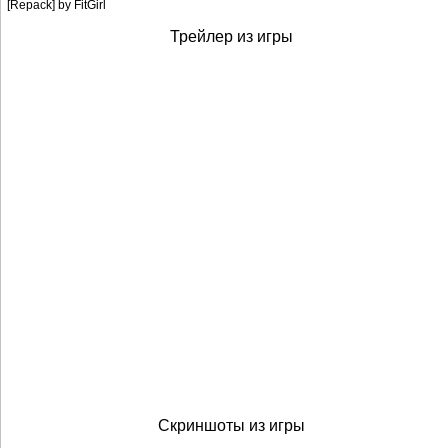
[Repack] by FitGirl
Трейлер из игры
Скриншоты из игры