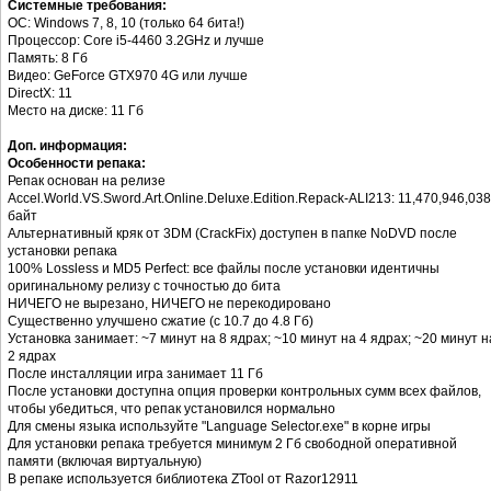
Системные требования:
ОС: Windows 7, 8, 10 (только 64 бита!)
Процессор: Core i5-4460 3.2GHz и лучше
Память: 8 Гб
Видео: GeForce GTX970 4G или лучше
DirectX: 11
Место на диске: 11 Гб
Доп. информация:
Особенности репака:
Репак основан на релизе
Accel.World.VS.Sword.Art.Online.Deluxe.Edition.Repack-ALI213: 11,470,946,038
байт
Альтернативный кряк от 3DM (CrackFix) доступен в папке NoDVD после
установки репака
100% Lossless и MD5 Perfect: все файлы после установки идентичны
оригинальному релизу с точностью до бита
НИЧЕГО не вырезано, НИЧЕГО не перекодировано
Существенно улучшено сжатие (с 10.7 до 4.8 Гб)
Установка занимает: ~7 минут на 8 ядрах; ~10 минут на 4 ядрах; ~20 минут н
2 ядрах
После инсталляции игра занимает 11 Гб
После установки доступна опция проверки контрольных сумм всех файлов,
чтобы убедиться, что репак установился нормально
Для смены языка используйте "Language Selector.exe" в корне игры
Для установки репака требуется минимум 2 Гб свободной оперативной
памяти (включая виртуальную)
В репаке используется библиотека ZTool от Razor12911