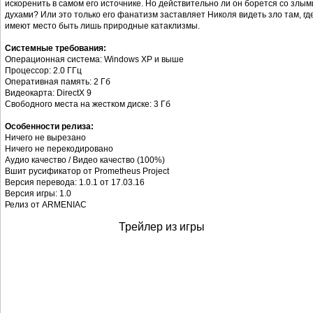
искоренить в самом его источнике. Но действительно ли он борется со злым
духами? Или это только его фанатизм заставляет Николя видеть зло там, гд
имеют место быть лишь природные катаклизмы.
Системные требования:
Операционная система: Windows XP и выше
Процессор: 2.0 ГГц
Оперативная память: 2 Гб
Видеокарта: DirectX 9
Свободного места на жестком диске: 3 Гб
Особенности релиза:
Ничего не вырезано
Ничего не перекодировано
Аудио качество / Видео качество (100%)
Вшит русификатор от Prometheus Project
Версия перевода: 1.0.1 от 17.03.16
Версия игры: 1.0
Релиз от АRMENIAC
Трейлер из игры