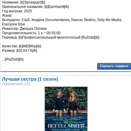
Название: [b]Эрнхардт[/b]
Оригинальное название: [b]Earnhardt[/b]
Год выпуска: 2025
Жанр:
Выпущено: США, Imagine Documentaries, Nascar Studios, Dirty Mo Media,
Everyone Else
Режиссер: Джошуа Олтмэн
Продолжительность: 1 x ~ 00:55:00
Перевод: [b]Профессиональный многоголосый [RuDub][/b]
Качество: [b]WEBRip[/b]
Размер: [b]3,04 ГБ[/b]
...
[/RuDub][/b]
Скачать торрент
Лучшая сестра (1 сезон)
Просмотров: 142