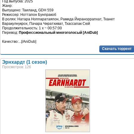
Год выпуска: 2025
Жанр:
Выпущено: Таиланд, GDH 559
Режиссер: Ноттапон Бунпракоб
В ролях: Натара Ноппаратаяпон, Рамида Йираноррапхат, Тханет
Варакулнукрох, Пачара Чиратхиват, Тхассапак Сюй
Продолжительность: 1 x ~ 00:57:00
Перевод:
Профессиональный многоголосый [AniDub]
Качество:...[/AniDub]
Скачать торрент
Эрнхардт (1 сезон)
Просмотров: 126