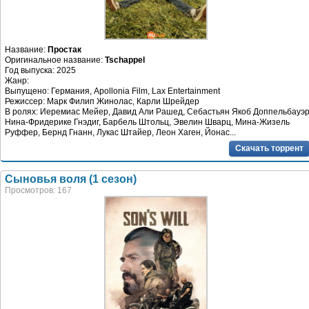
Название:
Простак
Оригинальное название:
Tschappel
Год выпуска: 2025
Жанр:
Выпущено: Германия, Apollonia Film, Lax Entertainment
Режиссер: Марк Филип Жинолас, Карли Шрейдер
В ролях: Иеремиас Мейер, Давид Али Рашед, Себастьян Якоб Доппельбауэр
Нина-Фридерике Гнэдиг, Барбель Штольц, Эвелин Шварц, Мина-Жизель
Руффер, Бернд Гнанн, Лукас Штайер, Леон Хаген, Йонас...
Скачать торрент
Сыновья воля (1 сезон)
Просмотров: 167