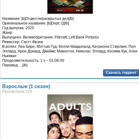
Название: [b]Отдел нераскрытых дел[/b]
Оригинальное название: [b]Dept. Q[/b]
Год выпуска: 2025
Жанр:
Выпущено: Великобритания, Flitcraft, Left Bank Pictures
Режиссер: Скотт Фрэнк
В ролях: Леа Бирн, Мэттью Гуд, Келли Макдоналд, Катриона Стирлинг, Пол
Эллард, Арон Докард, Джеймс Макнотон, Николас Эллард, Косима Кук, Алек
Ньюман
Продолжительность: 1 x ~ 01:06:00
Перевод: ...[/b]
Скачать торрент
Взрослые (1 сезон)
Просмотров: 129