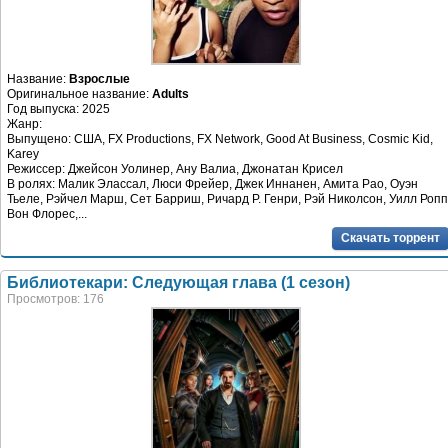
Название:
Взрослые
Оригинальное название:
Adults
Год выпуска: 2025
Жанр:
Выпущено: США, FX Productions, FX Network, Good At Business, Cosmic Kid,
Karey
Режиссер: Джейсон Уолинер, Ану Валиа, Джонатан Крисел
В ролях: Малик Элассал, Люси Фрейер, Джек Иннанен, Амита Рао, Оуэн
Тьеле, Рэйчел Марш, Сет Барриш, Ричард Р. Генри, Рэй Николсон, Уилл Ропп
Вон Флорес,...
Скачать торрент
Библиотекари: Следующая глава (1 сезон)
Просмотров: 176