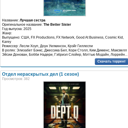
Название:
Лучшая сестра
Оригинальное название:
The Better Sister
Год выпуска: 2025
Жанр:
Выпущено: США, FX Productions, FX Network, Good At Business, Cosmic Kid,
Karey
Режиссер: Лесли Хоуп, Доун Уилкинсон, Крэйг Гиллеспи
В ролях: Элизабет Бэнкс, Джессика Бил, Кори Столл, Ким Диккенс, Максвелл
Эйсии Донован, Бобби Надери, Гэбриэл Слойер, Мэттью Модайн, Лоррейн...
Скачать торрент
Отдел нераскрытых дел (1 сезон)
Просмотров: 382