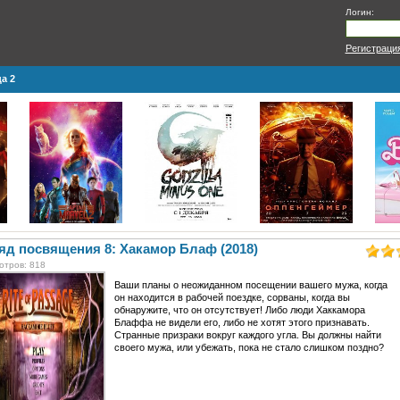
Логин:
Регистраци
а 2
яд посвящения 8: Хакамор Блаф (2018)
отров: 818
Ваши планы о неожиданном посещении вашего мужа, когда
он находится в рабочей поездке, сорваны, когда вы
обнаружите, что он отсутствует! Либо люди Хаккамора
Блаффа не видели его, либо не хотят этого признавать.
Странные призраки вокруг каждого угла. Вы должны найти
своего мужа, или убежать, пока не стало слишком поздно?