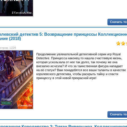
Скачать т
олевский детектив 5: Возвращение принцессы Коллекционн
ние (2018)
отров: 1226
Продолжение увлекательной детективной серии игр Royal
Detective. Принцесса наконец-то нашла счастливую жизнь,
которая ускользала от нее так долго, так почему же она
внезапно исчезла? И что за таинственная фигура нападает
на её статуи? Вам понадобятся все ваши таланты в качестве
королевского детектива, чтобы раскрыть тайну и спасти
принцессу в этой новой прекрасной игре!
Скачать т
арованное Королевство 3: Туман Ривершира. Коллекционно