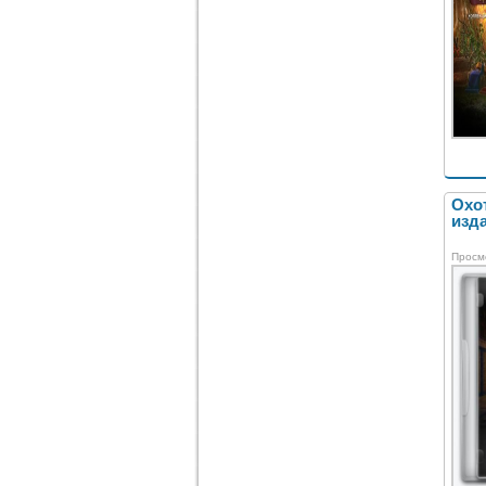
Охо
изда
Просм