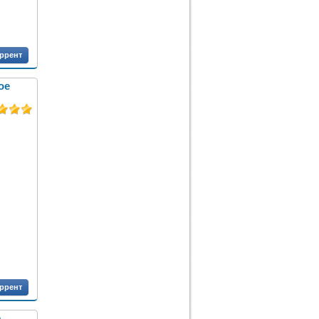
оррент
ое
оррент
е