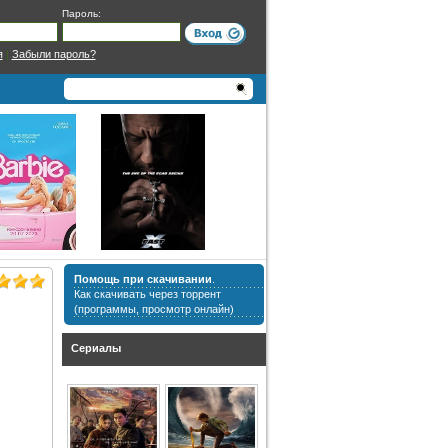
Пароль:
я
|
Забыли пароль?
Помощь при скачивании
.
Как скачивать через торрент
(программы, просмотр онлайн)
Сериалы