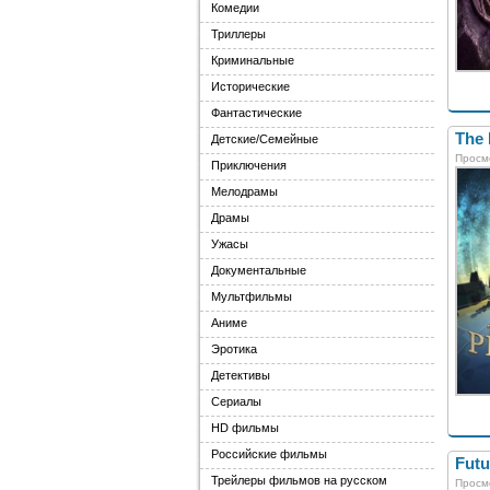
Комедии
Триллеры
Криминальные
Исторические
Фантастические
The 
Детские/Семейные
Просм
Приключения
Мелодрамы
Драмы
Ужасы
Документальные
Мультфильмы
Аниме
Эротика
Детективы
Сериалы
HD фильмы
Российские фильмы
Futu
Трейлеры фильмов на русском
Просм