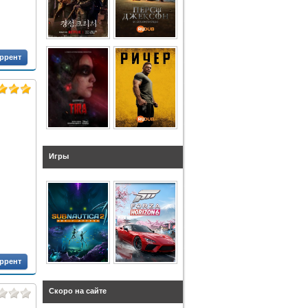
оррент
Игры
оррент
Скоро на сайте