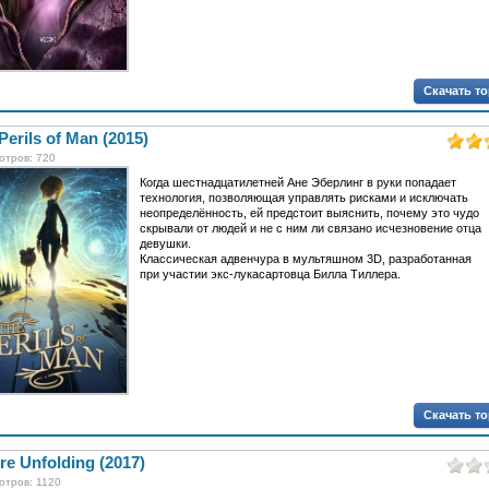
Скачать т
Perils of Man (2015)
отров: 720
Когда шестнадцатилетней Ане Эберлинг в руки попадает
технология, позволяющая управлять рисками и исключать
неопределённость, ей предстоит выяснить, почему это чудо
скрывали от людей и не с ним ли связано исчезновение отца
девушки.
Классическая адвенчура в мультяшном 3D, разработанная
при участии экс-лукасартовца Билла Тиллера.
Скачать т
re Unfolding (2017)
отров: 1120