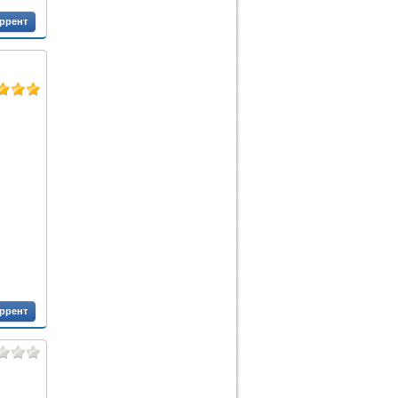
оррент
оррент