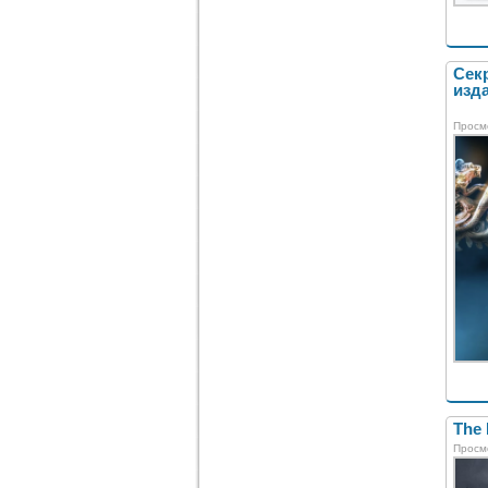
Сек
изда
Просм
The 
Просм