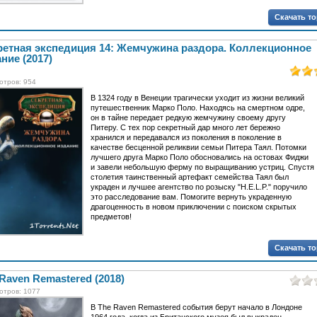
Скачать т
ретная экспедиция 14: Жемчужина раздора. Коллекционное
ние (2017)
отров: 954
В 1324 году в Венеции трагически уходит из жизни великий
путешественник Марко Поло. Находясь на смертном одре,
он в тайне передает редкую жемчужину своему другу
Питеру. С тех пор секретный дар много лет бережно
хранился и передавался из поколения в поколение в
качестве бесценной реликвии семьи Питера Таял. Потомки
лучшего друга Марко Поло обосновались на остовах Фиджи
и завели небольшую ферму по выращиванию устриц. Спустя
столетия таинственный артефакт семейства Таял был
украден и лучшее агентство по розыску "H.E.L.P." поручило
это расследование вам. Помогите вернуть украденную
драгоценность в новом приключении с поиском скрытых
предметов!
Скачать т
Raven Remastered (2018)
отров: 1077
В The Raven Remastered события берут начало в Лондоне