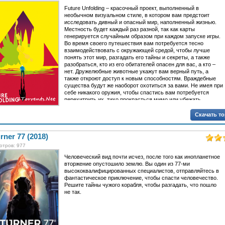
Future Unfolding – красочный проект, выполненный в
необычном визуальном стиле, в котором вам предстоит
исследовать дивный и опасный мир, наполненный жизнью.
Местность будет каждый раз разной, так как карты
генерируется случайным образом при каждом запуске игры.
Во время своего путешествия вам потребуется тесно
взаимодействовать с окружающей средой, чтобы лучше
понять этот мир, разгадать его тайны и секреты, а также
разобраться, кто из его обитателей опасен для вас, а кто –
нет. Дружелюбные животные укажут вам верный путь, а
также откроют доступ к новым способностям. Враждебные
существа будут же наоборот охотиться за вами. Не имея при
себе никакого оружия, чтобы спастись вам потребуется
перехитрить их, тихо прокрасться мимо или убежать.
Скачать т
rner 77 (2018)
отров: 977
Человеческий вид почти исчез, после того как инопланетное
вторжение опустошило землю. Вы один из 77-ми
высококвалифицированных специалистов, отправляйтесь в
фантастическое приключение, чтобы спасти человечество.
Решите тайны чужого корабля, чтобы разгадать, что пошло
не так.