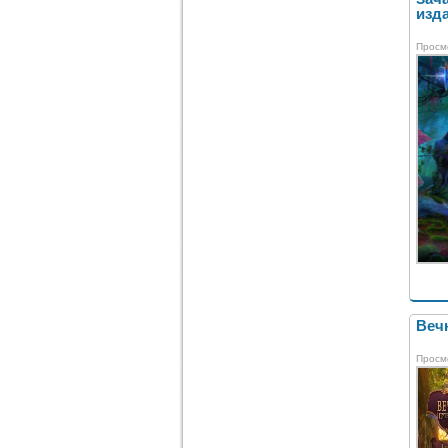
изда
Просм
Вечн
Просм