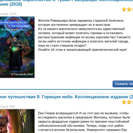
ние (2018)
отров: 1125
Жители Ривершира были заражены страшной болезнью,
которая постепенно превращает их в монстров.
Из-за вашего магического иммунитета вы единственный
человек, который может излечить горожан и остановить
распространение инфекции по всему королевству! Сможете
ли вы найти источник инфекции и излечить жителей города,
пока не стало слишком поздно?
Узнайте об этом в захватывающей приключенческой игре!
Скачать т
ое путешествие 8: Горящее небо. Коллекционное издание (2
отров: 965
Ева Гловер возвращается! И на этот раз ее вызвали, чтобы
исследовать раскопки в предгорьях Монтаны, которые были
закрыты двадцатью годами ранее по причине неустойчивой
сейсмологической обстановки. Теперь, когда этот район
считается вполне безопасным, Университет направил Еву