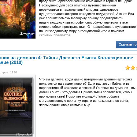
продолжить археологические изыскания в горных пещерах.
Неожиданно для себя опытная путешественница
переносится в параллельный мир эры динозавров,
существование которого находится под угрозой. А юная Ева
уже спешит помочь молодому принцу предотвратить
надвигающуюся катастрофу, способную уничтожить все
живое в обоих пространствах. Отправляйтесь в путешествие
по неизведанному миру в грандиозной игре с поиском
скрытых предметов!
Скачать т
тник на демонов 4: Тайны Древнего Египта Коллекционное
ние (2018)
отров: 1130
Что вы делаете, когда давно потерянный древний артефакт
появляется на вашем пороге? Если вас зовут Лайла, и вы
перспективный археолог и отважый Охотник на демонов - вы
должны знать, что делать! Прилив тьмы появляется, чтобы
проглотить свет! Помогите молодой Лайле собрать
могущественную перчатку горы и использовать ее силы,
чтобы спасти свою семью и мир.