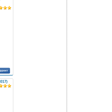
оррент
017)