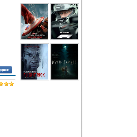
оррент