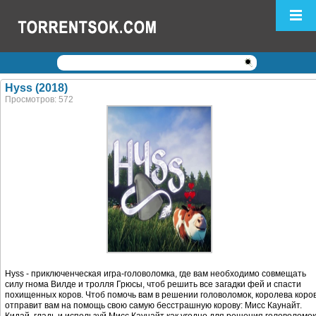
Логин:
Пароль:
Регистрация
|
Забыли пароль?
Hyss (2018)
Просмотров: 572
Hyss - приключенческая игра-головоломка, где вам необходимо совмещать
силу гнома Вилде и тролля Грюсы, чтоб решить все загадки фей и спасти
похищенных коров. Чтоб помочь вам в решении головоломок, королева коро
отправит вам на помощь свою самую бесстрашную корову: Мисс Каунайт.