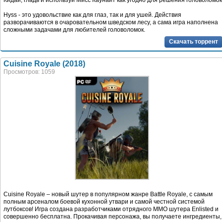
Кидай, гладь и используй Мисс Каунайт как угодно для решения головоломок
Hyss - это удовольствие как для глаз, так и для ушей. Действия
разворачиваются в очаровательном шведском лесу, а сама игра наполнена
сложными задачами для любителей головоломок.
Скачать торрент
Cuisine Royale (2018)
Просмотров: 1059
Cuisine Royale – новый шутер в популярном жанре Battle Royale, с самым
полным арсеналом боевой кухонной утвари и самой честной системой
лутбоксов! Игра создана разработчиками отрядного ММО шутера Enlisted и
совершенно бесплатна. Прокачивая персонажа, вы получаете ингредиенты,