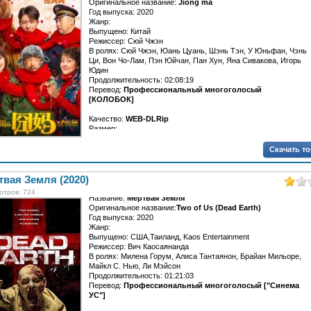
Оригинальное название:
Jiong ma
Год выпуска: 2020
Жанр:
Выпущено: Китай
Режиссер: Сюй Чжэн
В ролях: Сюй Чжэн, Юань Цуань, Шэнь Тэн, У Юньфан, Чэнь
Ци, Вон Чо-Лам, Пэн Юйчан, Пан Хун, Яна Сивакова, Игорь
Юдин
Продолжительность: 02:08:19
Перевод:
Профессиональный многоголосый
[КОЛОБОК]
Качество:
WEB-DLRip
Размер:...
Скачать т
вая Земля (2020)
отров: 724
Название:
Мёртвая Земля
Оригинальное название:
Two of Us (Dead Earth)
Год выпуска: 2020
Жанр:
Выпущено: США,Таиланд, Kaos Entertainment
Режиссер: Вич Каосаянанда
В ролях: Милена Горум, Алиса Тантаянон, Брайан Мильоре,
Майкл С. Нью, Ли Мэйсон
Продолжительность: 01:21:03
Перевод:
Профессиональный многоголосый ["Синема
УС"]