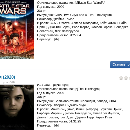
Оригинальное название: [b]Battle Star Wars[/b]
Год выпуска: 2020
Жанр:
Выпущено: США, Two Guys and a Film, The Asylum
Режиссер:Джеймс Томас
В ролях: Айми Столте, Алисса Филорамо, Кейт Уотсон, Райан
Принц, Джастин Берти, Росс Форте, Элисон Горске, Бенедикт
Себастьян, Люк Фатторуссо
Продолжительность: 01:27:04
Перевод: ...[/b]
Скачать т
 (2020)
отров: 669
Название: [b]Няня[/b]
Оригинальное название: [b]The Turning[/b]
Год выпуска: 2020
Жанр:
Выпущено: Великобритания, Ирландия, Канада, США
Режиссер: Флория Сиджизмонди
В ролях: Маккензи Дэвис, Финн Вулфард, Бруклин Принс,
Барбара Мартен, Джоэли Ричардсон, Ниал Грег Фултон,
Денна Томсен, Ким Адис, Дарлин Гарр, Карен Иган
Продолжительность: 01:31:25
Перевод: ...[/b]