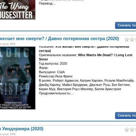
Перевод:...
Скачать т
желает мне смерти? / Давно потерянная сестра (2020)
отров: 666
Название:
Кто желает мне смерти? (Давно потерянная
сестра)
Оригинальное название:
Who Wants Me Dead? / Long Lost
Sister
Год выпуска: 2020
Жанр:
Выпущено: США
Режиссер:Лиза Френс
В ролях: Роберт Адамсон, Катрин Карлен, Розали МакИнтайр,
Джейд Харлоу, Майкл Бродерик, Джульет Руш, Биз Беттинг,
Керин Мур, Виктория Роуз Мюллер, Билли Армстронг
Продолжительность:...
Скачать т
 Уиндермира (2020)
отров: 699