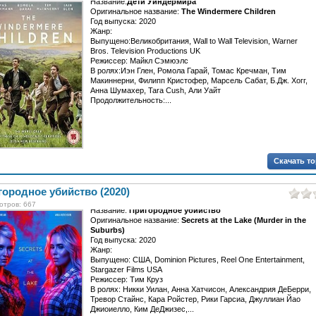
Название:
Дети Уиндермира
Оригинальное название:
The Windermere Children
Год выпуска: 2020
Жанр:
Выпущено:Великобритания, Wall to Wall Television, Warner
Bros. Television Productions UK
Режиссер: Майкл Сэмюэлс
В ролях:Иэн Глен, Ромола Гарай, Томас Кречман, Тим
Макиннерни, Филипп Кристофер, Марсель Сабат, Б.Дж. Хогг,
Анна Шумахер, Tara Cush, Али Уайт
Продолжительность:...
Скачать т
ородное убийство (2020)
отров: 667
Название:
Пригородное убийство
Оригинальное название:
Secrets at the Lake (Murder in the
Suburbs)
Год выпуска: 2020
Жанр:
Выпущено: США, Dominion Pictures, Reel One Entertainment,
Stargazer Films USA
Режиссер: Тим Круз
В ролях: Никки Уилан, Анна Хатчисон, Александрия ДеБерри,
Тревор Стайнс, Кара Ройстер, Рики Гарсиа, Джуллиан Йао
Джиоиелло, Ким ДеДжизес,...