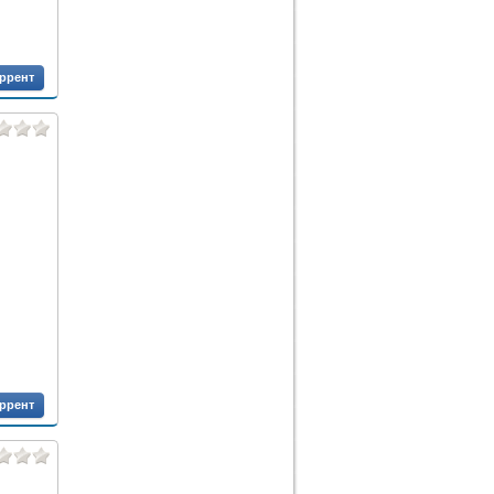
оррент
оррент