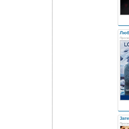
Люб
Просм
Зате
Просм