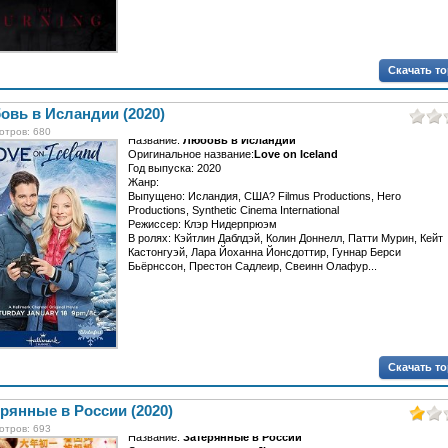
Скачать т
овь в Исландии (2020)
отров: 680
Название:
Любовь в Исландии
Оригинальное название:
Love on Iceland
Год выпуска: 2020
Жанр:
Выпущено: Исландия, США? Filmus Productions, Hero
Productions, Synthetic Cinema International
Режиссер: Клэр Нидерпрюэм
В ролях: Кэйтлин Даблдэй, Колин Доннелл, Патти Мурин, Кейт
Кастонгуэй, Лара Йоханна Йонсдоттир, Гуннар Берси
Бьёрнссон, Престон Садлеир, Свеинн Олафур...
Скачать т
рянные в России (2020)
отров: 693
Название:
Затерянные в России