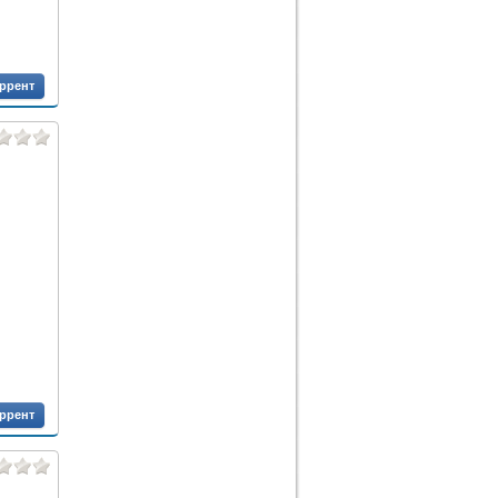
оррент
оррент