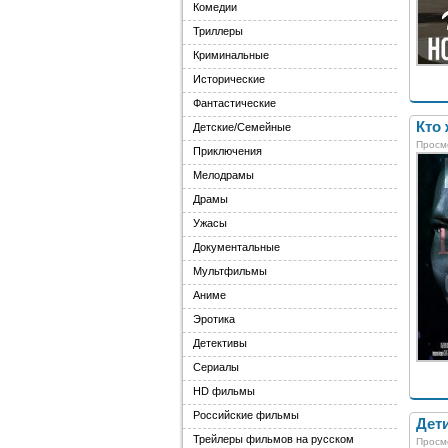
Комедии
Триллеры
Криминальные
Исторические
Фантастические
Кто 
Детские/Семейные
Просм
Приключения
Мелодрамы
Драмы
Ужасы
Документальные
Мультфильмы
Аниме
Эротика
Детективы
Сериалы
HD фильмы
Российские фильмы
Дети
Трейлеры фильмов на русском
Просм