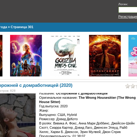
Логин:
Регистраци
года
» Страница 301
орожней с домработницей (2020)
отров: 828
Название:
Осторожней с домработницей
Оригинальное название:
The Wrong Housesitter (The Wrong
House Sitter)
Год выпуска: 2020
Жанр:
Выпущено: США, Hybrid
Режиссер: Дэвид ДеКото
В ролях: Вивика А. Фокс, Анна Мари Доббинс, Джейсон-Шейн
Скотт, Сиарра Картер, Дэвид Лаго, Дженсен Этвуд, Райб
Хиллс, Харви Б. Джексон, Эрин Мулвей, Джон Сприк
Продолжительность: 01:38:07