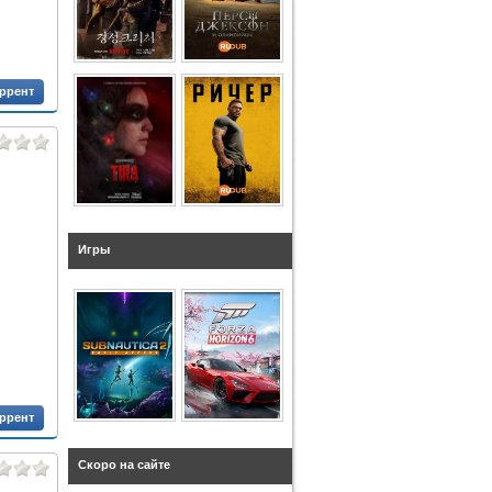
оррент
Игры
оррент
Скоро на сайте