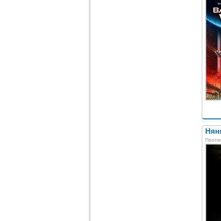
Няня
Просм