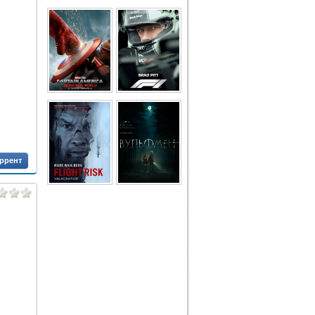
оррент