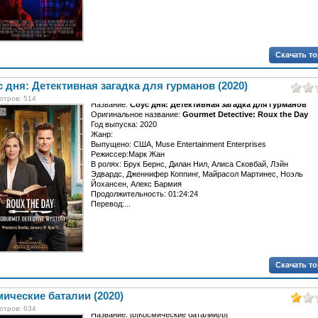
Скачать т
 дня: Детективная загадка для гурманов (2020)
отров: 514
Название:
Соус дня: Детективная загадка для гурманов
Оригинальное название:
Gourmet Detective: Roux the Day
Год выпуска: 2020
Жанр:
Выпущено: США, Muse Entertainment Enterprises
Режиссер:Марк Жан
В ролях: Брук Бернс, Дилан Нил, Алиса Сковбай, Лэйн
Эдвардс, Дженнифер Коппинг, Майрасол Мартинес, Ноэль
Йохансен, Алекс Бармия
Продолжительность: 01:24:24
Перевод:...
Скачать т
ические баталии (2020)
отров: 634
Название: [b]Космические баталии[/b]