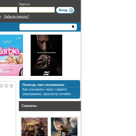
Пароль:
я
|
Забыли пароль?
Помощь при скачивании
.
Как скачивать через торрент
(программы, просмотр онлайн)
Сериалы