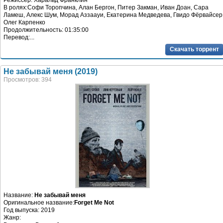
Режиссер: Харальд Франклин
В ролях:Софи Торопчина, Алан Бергон, Питер Закман, Иван Доан, Сара
Ламеш, Алекс Шум, Морад Аззаауи, Екатерина Медведева, Гвидо Фёрвайсер
Олег Карпенко
Продолжительность: 01:35:00
Перевод:...
Скачать торрент
Не забывай меня (2019)
Просмотров: 394
Название:
Не забывай меня
Оригинальное название:
Forget Me Not
Год выпуска: 2019
Жанр: