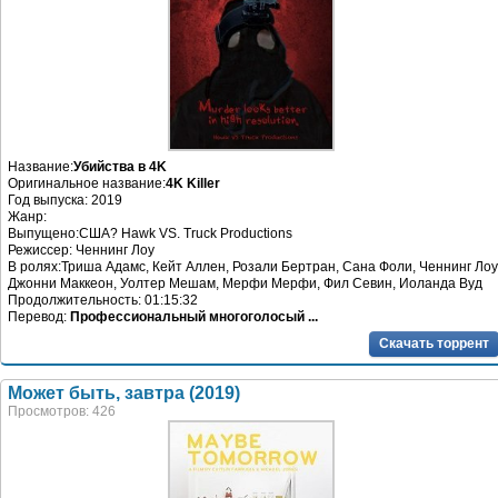
Название:
Убийства в 4K
Оригинальное название:
4K Killer
Год выпуска: 2019
Жанр:
Выпущено:США? Hawk VS. Truck Productions
Режиссер: Ченнинг Лоу
В ролях:Триша Адамс, Кейт Аллен, Розали Бертран, Сана Фоли, Ченнинг Лоу
Джонни Маккеон, Уолтер Мешам, Мерфи Мерфи, Фил Севин, Иоланда Вуд
Продолжительность: 01:15:32
Перевод:
Профессиональный многоголосый ...
Скачать торрент
Может быть, завтра (2019)
Просмотров: 426