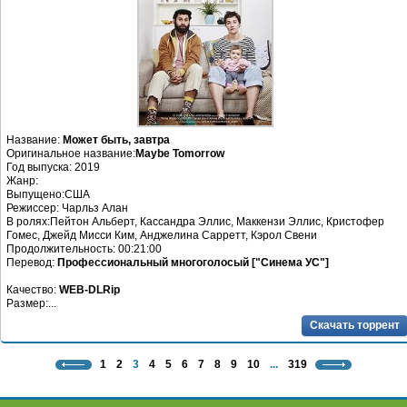
Название:
Может быть, завтра
Оригинальное название:
Maybe Tomorrow
Год выпуска: 2019
Жанр:
Выпущено:США
Режиссер: Чарльз Алан
В ролях:Пейтон Альберт, Кассандра Эллис, Маккензи Эллис, Кристофер
Гомес, Джейд Мисси Ким, Анджелина Сарретт, Кэрол Свени
Продолжительность: 00:21:00
Перевод:
Профессиональный многоголосый ["Синема УС"]
Качество:
WEB-DLRip
Размер:...
Скачать торрент
1
2
3
4
5
6
7
8
9
10
...
319