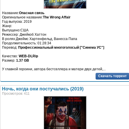
Название:
Опасная связь
Оригинальное название:
The Wrong Affair
Год выпуска: 2019
Жанр:
Выпущено:США
Режиссер: Джейкоб Хаттон
В ролях:Джеймс Хартенфельд, Ванесса Папа
Продолжительность: 01:28:34
Перевод:
Профессиональный многоголосый ["Синема УС"]
Качество:
WEB-DLRip
Размер:
1.37 GB
У главной героини, автора бестселлера и матери двух детей,...
Скачать торрент
Ночь, когда они постучались (2019)
Просмотров: 411