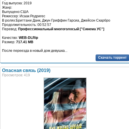
Год выпуска: 2019
Жанр:
Выпущено:США
Режиссер: Исаак Родригес
В ролях:Бриттани Данк, Джун Гриффин Гарсиа, Джейсон Скарбро
Продолжительность: 00:52:57
Перевод:
Профессиональный многоголосый ["Синема УС"]
Качество:
WEB-DLRip
Размер:
717.41 MB
После переезда в новый дом девушка...
Скачать торрент
Опасная связь (2019)
Просмотров: 419