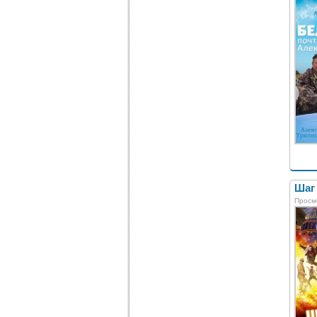
Шаг 
Просм