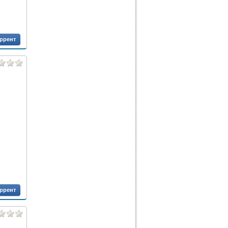
оррент
оррент