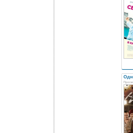
Одн
Просм