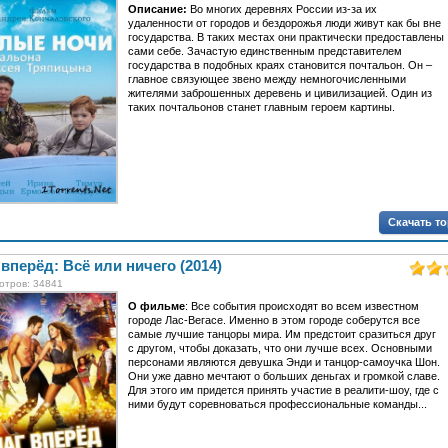
Описание:
Во многих деревнях России из-за их
удаленности от городов и бездорожья люди живут как бы вне
государства. В таких местах они практически предоставлены
сами себе. Зачастую единственным представителем
государства в подобных краях становится почтальон. Он –
главное связующее звено между немногочисленными
жителями заброшенных деревень и цивилизацией. Один из
таких почтальонов станет главным героем картины.
Скачать т
вперёд: Всё или ничего (2014)
отров: 34841
О фильме
: Все события происходят во всем известном
городе Лас-Вегасе. Именно в этом городе соберутся все
самые лучшие танцоры мира. Им предстоит сразиться друг
с другом, чтобы доказать, что они лучше всех. Основными
персонами являются девушка Энди и танцор-самоучка Шон.
Они уже давно мечтают о больших деньгах и громкой славе.
Для этого им придется принять участие в реалити-шоу, где с
ними будут соревноваться профессиональные команды...