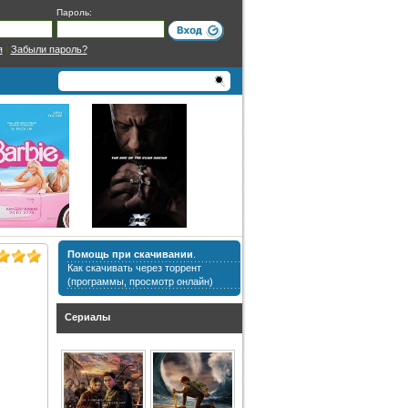
Пароль:
я
|
Забыли пароль?
Помощь при скачивании
.
Как скачивать через торрент
(программы, просмотр онлайн)
Сериалы