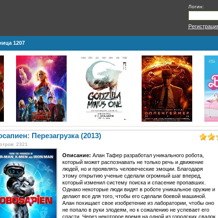
Логин:
Регистраци
ница 1207
сапиен: Перезагрузка (2013)
отров: 2321
Описание:
Алан Тафер разработал уникального робота,
который может распознавать не только речь и движение
людей, но и проявлять человеческие эмоции. Благодаря
этому открытию ученые сделали огромный шаг вперед,
который изменил систему поиска и спасение пропавших.
Однако некоторые люди видят в роботе уникальное оружие и
делают все для того, чтобы его сделали боевой машиной.
Алан похищает свое изобретение из лаборатории, чтобы оно
не попало в руки злодеям, но к сожалению не успевает его
спасти. Через некоторое время на одной из городских свалок