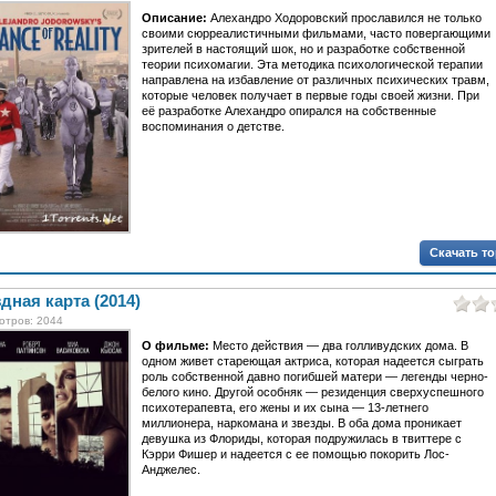
Описание:
Алехандро Ходоровский прославился не только
своими сюрреалистичными фильмами, часто повергающими
зрителей в настоящий шок, но и разработке собственной
теории психомагии. Эта методика психологической терапии
направлена на избавление от различных психических травм,
которые человек получает в первые годы своей жизни. При
её разработке Алехандро опирался на собственные
воспоминания о детстве.
Скачать т
дная карта (2014)
отров: 2044
О фильме:
Место действия — два голливудских дома. В
одном живет стареющая актриса, которая надеется сыграть
роль собственной давно погибшей матери — легенды черно-
белого кино. Другой особняк — резиденция сверхуспешного
психотерапевта, его жены и их сына — 13-летнего
миллионера, наркомана и звезды. В оба дома проникает
девушка из Флориды, которая подружилась в твиттере с
Кэрри Фишер и надеется с ее помощью покорить Лос-
Анджелес.