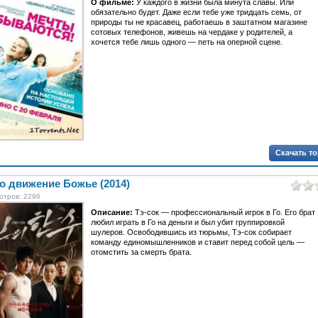
О фильме:
У каждого в жизни была минута славы. Или
обязательно будет. Даже если тебе уже тридцать семь, от
природы ты не красавец, работаешь в заштатном магазине
сотовых телефонов, живешь на чердаке у родителей, а
хочется тебе лишь одного — петь на оперной сцене.
Скачать т
о движение Божье (2014)
отров: 2296
Описание:
Тэ-сок — профессиональный игрок в Го. Его брат
любил играть в Го на деньги и был убит группировкой
шулеров. Освободившись из тюрьмы, Тэ-сок собирает
команду единомышленников и ставит перед собой цель —
отомстить за смерть брата.