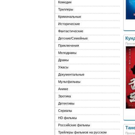
Комедии
Триллеры
Криминальные
Исторические
Фантастические
Кунд
Детские/Семейные
Просм
Приключения
Мелодрамы
Драмы
Ужасы
Документальные
Мультфильмы
Аниме
Эротика
Детективы
Сериалы
HD фильмы
Российские фильмы
Тане
Трейлеры фильмов на русском
Просм