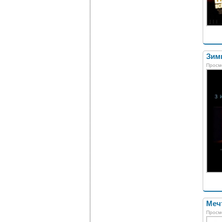
Зимн
Просм
Меч
Просм