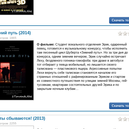
Скачать т
ий путь (2014)
отров: 1865
О фильме:
Студент вокального отделения Эрик, одаренный
певец, готовится к музыкальному конкурсу, чтобы исполнить
там песенный цикл Шуберта «Зимний путь». Но за три дня до
конкурса, одним зимним вечером, Эрик случайно встречает
Леху, бездомного гопника-гомофоба: при драке в автобусе
тот отбирает у певца мобильный, но лишается своего
талисмана — пластикового ящера. Агрессивные попытки
Лехи вернуть себе талисман становятся началом его
странных отношений с рафинированным Эриком и стартом
их совместного путешествия по улицам зимней Москвы, гей-
тусовкам, квартирам состоятельных друзей Эрика и по
закрытым ночным клубам…
Скачать т
ты сбываются! (2013)
отров: 2255