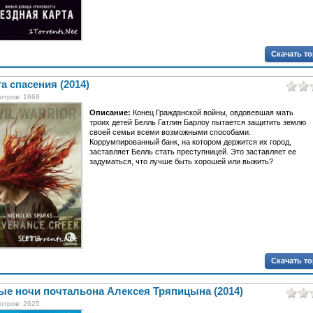
Скачать т
а спасения (2014)
отров: 1868
Описание:
Конец Гражданской войны, овдовевшая мать
троих детей Белль Гатлин Барлоу пытается защитить землю
своей семьи всеми возможными способами.
Коррумпированный банк, на котором держится их город,
заставляет Белль стать преступницей. Это заставляет ее
задуматься, что лучше быть хорошей или выжить?
Скачать т
ые ночи почтальона Алексея Тряпицына (2014)
отров: 2625