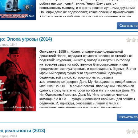
робота находит юный техник Генри. Ему удается
восстановить машину, и они становятся лучшими друзьями.
Но Генри даже не подозревает, какие опасные приключения
ждут его, ведь за роботом до сих пор продолжается охота...
Скачать т
о: Эпоха угрозы (2014)
отров: 1844
Описание:
1859 г., Корея, управляемая феодальной
династией Чосон, страдает от многочисленных стихийных
бедствий: неурожая, нищеты, голода и смерти. Но господ
интересует лишь их собственное благосостояние, и они
продолжают эксплуатировать и преследовать бедных. В этот
мрачный период Кундо был единственной надеждой
бедняков, той силой, которая могла устрашить
жестокосердных дворян. Доль Му Чи родился в нищей семье
мясника, Чо Юн — в семье богача. Двое мужчин заключили
сделку, в результате которой погибли мать и сестра Доль Му
Чи. Одержимый местью Доль Му Чи становится членом
команды Чо Юна — Кундо, и обнажает свой меч для защиты
бедняков. И, однажды, оказавшись лицом к лицу с
человеком, уничтожившим его семью, он вызывает
заклятого врага нa дуэль…
Скачать т
ц реальности (2013)
отров: 2061