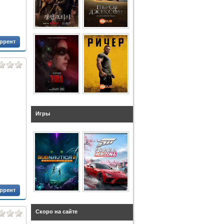
оррент
Игры
оррент
Скоро на сайте