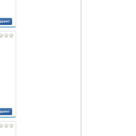
оррент
оррент