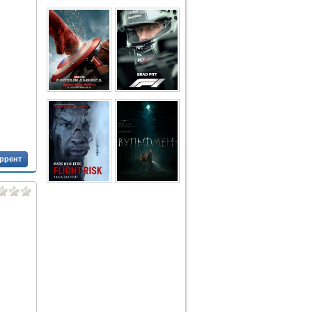
оррент