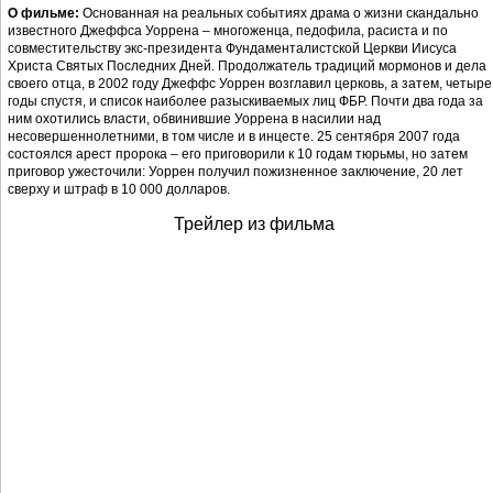
О фильме:
Основанная на реальных событиях драма о жизни скандально
известного Джеффса Уоррена – многоженца, педофила, расиста и по
совместительству экс-президента Фундаменталистской Церкви Иисуса
Христа Святых Последних Дней. Продолжатель традиций мормонов и дела
своего отца, в 2002 году Джеффс Уоррен возглавил церковь, а затем, четыре
годы спустя, и список наиболее разыскиваемых лиц ФБР. Почти два года за
ним охотились власти, обвинившие Уоррена в насилии над
несовершеннолетними, в том числе и в инцесте. 25 сентября 2007 года
состоялся арест пророка – его приговорили к 10 годам тюрьмы, но затем
приговор ужесточили: Уоррен получил пожизненное заключение, 20 лет
сверху и штраф в 10 000 долларов.
Трейлер из фильма