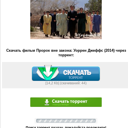
Скачать фильм Пророк вне закона: Уоррен Джеффс (2014) через
торрент:
[14,2 Kb] (cкачиваний: 44)
Поиск торрент раздач, пожалуйста подождите!