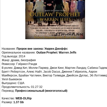
Название:
Пророк вне закона: Уоррен Джеффс
Оригинальное название:
Outlaw Prophet: Warren Jeffs
Год выхода: 2014
Жанр: драма, биография
Режиссер: Гэбриел Рэндж
В ролях: Дэвид Кит, Молли Паркер, Джои Кинг, Мартин Ландау, Сабина Гадек
Бритт Робертсон, Алекс Найт, Jacob Dacus, Дженни Гэбриэлль, Аарон
МакФерсон, Брайан Чатлиен, Виктор Тэлмадж, Джейсон Дуглас, Эб Лоттимер
Уилл Бьюкэнэн
Выпущено: США
Продолжительность: 01:27:32
Перевод:
Профессиональный (многоголосый)
Качество:
WEB-DLRip
Размер:
1.37 Gb