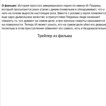
О фильме:
История простого американского парня по имени Иг Перриш,
который просыпается рано утром с диким похмельем и обнаруживает, что у
него на голове выросли настоящие рога. Вместе с рогами у героя появляетс
еще одно дьявольское качество: в присутствии Перриша люди начинают
говорить то, что думают на самом деле, и все грязные секреты оказываются
на поверхности. Теперь Иг может узнать, кто на самом деле убил его девушку
поскольку в этом преступлении обвиняют его самого, хоть и бездоказательно
Трейлер из фильма