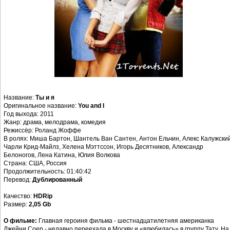
Название:
Ты и я
Оригинальное название:
You and I
Год выхода: 2011
Жанр: драма, мелодрама, комедия
Режиссёр: Роланд Жоффе
В ролях: Миша Бартон, Шантель Ван Сантен, Антон Ельчин, Алекс Калужский
Чарли Крид-Майлз, Хелена Мэттссон, Игорь Десятников, Александр
Белоногов, Лена Катина, Юлия Волкова
Страна: США, Россия
Продолжительность: 01:40:42
Перевод:
Дублированный
Качество:
HDRip
Размер:
2,05 Gb
О фильме:
Главная героиня фильма - шестнадцатилетняя американка
Джейни Соер - недавно переехала в Москву и «влюбилась» в группу Тату. На