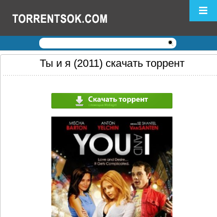
Логин:
Пароль:
Регистрация
|
Забыли пароль?
Ты и я (2011) скачать торрент