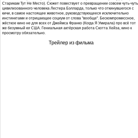
Старикам Тут Не Место). Сюжет повествует о превращении совсем чуть-чуть
цивилизованного человека Лестера Бэлларда, только что откинувшегося с
кичи, в самое настоящее животное, руководствующееся исключительно
инстинктами и отрицающее социум от слова "вообще". Бескомпромиссное,
жёсткое кино не для всех от Джеймса Франко (Когда Я Умирала) про всё тот
же безумный юг США. Гениальная актёрская работа Скотта Хейза, кино к
просмотру обязательно.
Трейлер из фильма