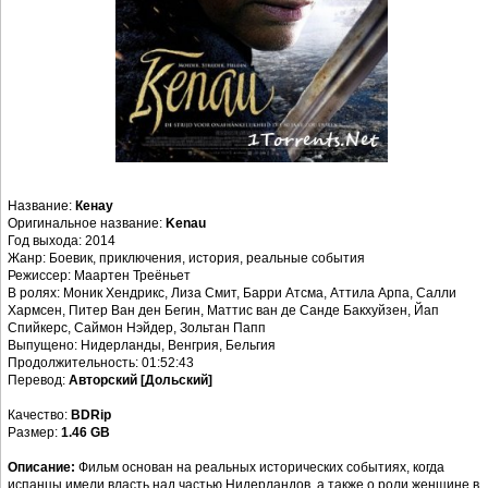
Название:
Кенау
Оригинальное название:
Kenau
Год выхода: 2014
Жанр: Боевик, приключения, история, реальные события
Режиссер: Маартен Треёньет
В ролях: Моник Хендрикс, Лиза Смит, Барри Атсма, Аттила Арпа, Салли
Хармсен, Питер Ван ден Бегин, Маттис ван де Санде Бакхуйзен, Йап
Спийкерс, Саймон Нэйдер, Зольтан Папп
Выпущено: Нидерланды, Венгрия, Бельгия
Продолжительность: 01:52:43
Перевод:
Авторский [Дольский]
Качество:
BDRip
Размер:
1.46 GB
Описание:
Фильм основан на реальных исторических событиях, когда
испанцы имели власть над частью Нидерландов, а также о роли женщине в