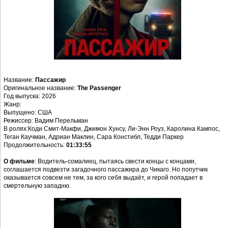
Название:
Пассажир
Оригинальное название:
The Passenger
Год выпуска: 2026
Жанр:
Выпущено: США
Режиссер: Вадим Перельман
В ролях:Коди Смит-Макфи, Джимон Хунсу, Ли-Энн Роуз, Каролина Кампос,
Теган Каучман, Адриан Маклин, Сара Констибл, Тедди Паркер
Продолжительность:
01:33:55
О фильме
: Водитель-сомалиец, пытаясь свести концы с концами,
соглашается подвезти загадочного пассажира до Чикаго. Но попутчик
оказывается совсем не тем, за кого себя выдаёт, и герой попадает в
смертельную западню.