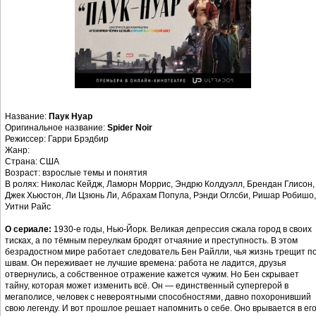
Название:
Паук Нуар
Оригинальное название:
Spider Noir
Режиссер: Гарри Брэдбир
Жанр:
Страна: США
Возраст: взрослые темы и понятия
В ролях: Николас Кейдж, Ламорн Моррис, Эндрю Колдуэлл, Брендан Глисон,
Джек Хьюстон, Ли Цзюнь Ли, Абрахам Попула, Рэнди Оглсби, Ришар Робишо,
Уитни Райс
О сериале:
1930-е годы, Нью-Йорк. Великая депрессия сжала город в своих
тисках, а по тёмным переулкам бродят отчаяние и преступность. В этом
безрадостном мире работает следователь Бен Райлли, чья жизнь трещит п
швам. Он переживает не лучшие времена: работа не ладится, друзья
отвернулись, а собственное отражение кажется чужим. Но Бен скрывает
тайну, которая может изменить всё. Он — единственный супергерой в
мегаполисе, человек с невероятными способностями, давно похоронивший
свою легенду. И вот прошлое решает напомнить о себе. Оно врывается в ег