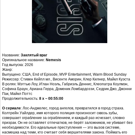
Название:
Заклятый враг
Оригинальное название:
Nemesis
Год выпуска: 2026
Жанр:
Выпущено: США, End of Episode, MVP Entertainment, Warm Blood Sunday
Режиссер: Стивен Кейпл мл., Висенте Аморин, Клер Килнер, Майкл Куэста
В ролях: Мэттью Лоу, И'лан Ноэль, Габриэль Деннис, Клеопатра Коулмэн,
Софина Браун, Ариана Герра, Доменик Ломбардоззи, Седрик Джо, Джонни
Пак, Майкл Поттс
Продолжительность:
8 x ~ 00:55:00
О сериале
: Лос-Анджелес, город ангелов, превратился в город страха.
Колтрейн Уайлдер, имя которого полиция произносит сквозь зубы,
совершает ограбление за ограблением, и каждый раз исчезает, словно
призрак. Он не оставляет отпечатков, не берёт заложников, не убивает без
необходимости. Его идеальные преступления — это вызов системе,
насмешка над теми, кто считает себя вершителями закона. Поймать его