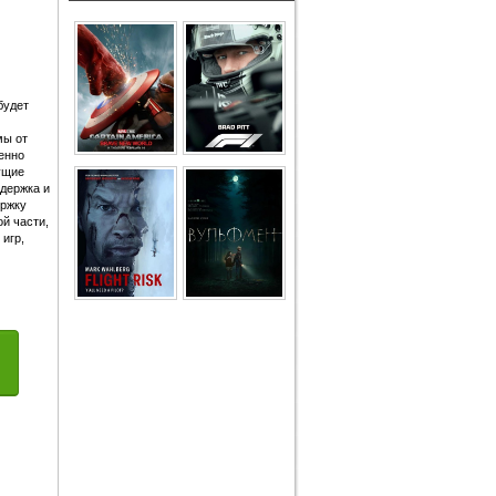
будет
мы от
енно
ущие
ддержка и
ержку
й части,
игр,