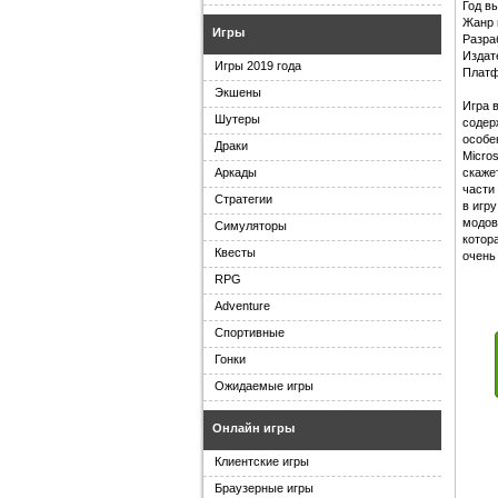
Год в
Жанр и
Игры
Разраб
Издат
Игры 2019 года
Платф
Экшены
Игра 
Шутеры
содер
особе
Драки
Micros
скаже
Аркады
части
Стратегии
в игр
модов
Симуляторы
котор
Квесты
очень
RPG
Adventure
Спортивные
Гонки
Ожидаемые игры
Онлайн игры
Клиентские игры
Браузерные игры