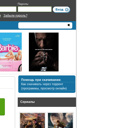
Пароль:
я
|
Забыли пароль?
Помощь при скачивании
.
Как скачивать через торрент
(программы, просмотр онлайн)
Сериалы