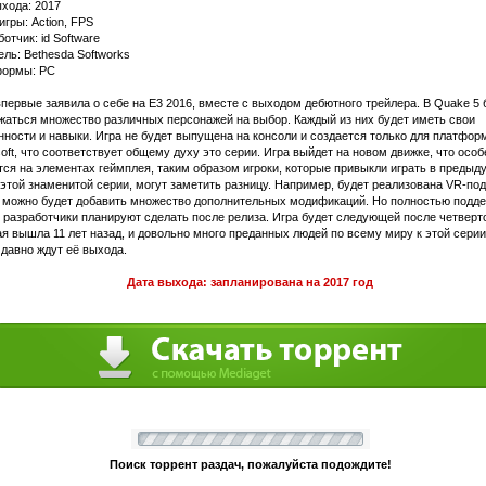
ыхода: 2017
гры: Action, FPS
отчик: id Software
ель: Bethesda Softworks
ормы: PC
впервые заявила о себе на E3 2016, вместе с выходом дебютного трейлера. В Quake 5 
жаться множество различных персонажей на выбор. Каждый из них будет иметь свои
нности и навыки. Игра не будет выпущена на консоли и создается только для платфор
oft, что соответствует общему духу это серии. Игра выйдет на новом движке, что особ
тся на элементах геймплея, таким образом игроки, которые привыкли играть в предыд
 этой знаменитой серии, могут заметить разницу. Например, будет реализована VR-по
у можно будет добавить множество дополнительных модификаций. Но полностью подд
 разработчики планируют сделать после релиза. Игра будет следующей после четверто
ая вышла 11 лет назад, и довольно много преданных людей по всему миру к этой серии 
 давно ждут её выхода.
Дата выхода: запланирована на 2017 год
Поиск торрент раздач, пожалуйста подождите!