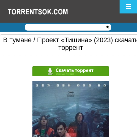
Логин:
Пароль:
Регистрация
|
Забыли пароль?
В тумане / Проект «Тишина» (2023) скачат
торрент