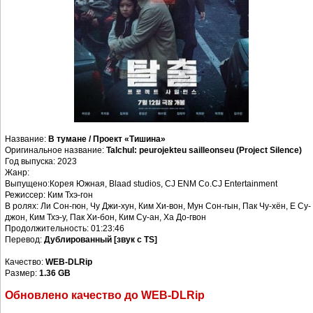
Название:
В тумане / Проект «Тишина»
Оригинальное название:
Talchul: peurojekteu sailleonseu (Project Silence)
Год выпуска: 2023
Жанр:
Выпущено:Корея Южная, Blaad studios, CJ ENM Co.CJ Entertainment
Режиссер: Ким Тхэ-гон
В ролях: Ли Сон-гюн, Чу Джи-хун, Ким Хи-вон, Мун Сон-гын, Пак Чу-хён, Е Су-
джон, Ким Тхэ-у, Пак Хи-бон, Ким Су-ан, Ха До-гвон
Продолжительность: 01:23:46
Перевод:
Дублированный [звук с TS]
Качество:
WEB-DLRip
Размер:
1.36 GB
Обновлено качество до WEB-DLRip