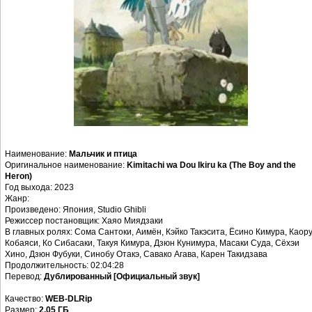
Наименование:
Мальчик и птица
Оригинальное наименование:
Kimitachi wa Dou Ikiru ka (The Boy and the
Heron)
Год выхода: 2023
Жанр:
Произведено: Япония, Studio Ghibli
Режиссер постановщик: Хаяо Миядзаки
В главных ролях: Сома Сантоки, Аимён, Кэйко Такэсита, Ёсино Кимура, Каор
Кобаяси, Ко Сибасаки, Такуя Кимура, Дзюн Кунимура, Масаки Суда, Сёхэи
Хино, Дзюн Фубуки, Синобу Отакэ, Савако Агава, Карен Такидзава
Продолжительность: 02:04:28
Перевод:
Дублированный [Официальный звук]
Качество:
WEB-DLRip
Размер:
2,05 ГБ